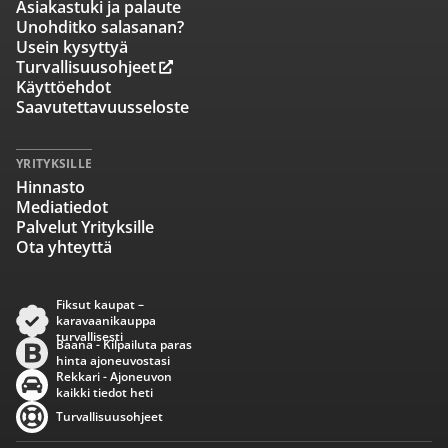
Asiakastuki ja palaute
Unohditko salasanan?
Usein kysyttyä
Turvallisuusohjeet
Käyttöehdot
Saavutettavuusseloste
YRITYKSILLE
Hinnasto
Mediatiedot
Palvelut Yrityksille
Ota yhteyttä
Fiksut kaupat –
karavaanikauppa
turvallisesti
Baana - Kilpailuta paras
hinta ajoneuvostasi
Rekkari - Ajoneuvon
kaikki tiedot heti
Turvallisuusohjeet