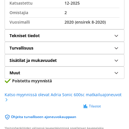
Katsastettu
12-2025
Omistajia
2
Vuosimalli
2020 (ensirek 8-2020)
Tekniset tiedot
Turvallisuus
Sisätilat ja mukavuudet
Muut
Poistettu myynnistä
Katso myynnissä olevat Adria Sonic 600sc matkailuajoneuvot
Tilastot
Ohjeita turvalliseen ajoneuvokauppaan
Yksityishenkilöiden välisessä kaupankäynnissä sovelletaan kauppalakia