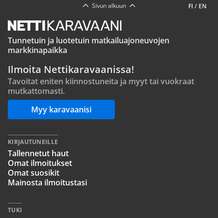
Sivun alkuun
FI
/
EN
Tunnetuin ja luotetuin matkailuajoneuvojen
markkinapaikka
Ilmoita Nettikaravaanissa!
Tavoitat eniten kiinnostuneita ja myyt tai vuokraat
mutkattomasti.
Myy karavaanisi
KIRJAUTUNEILLE
Tallennetut haut
Omat ilmoitukset
Omat suosikit
Mainosta ilmoitustasi
TUKI