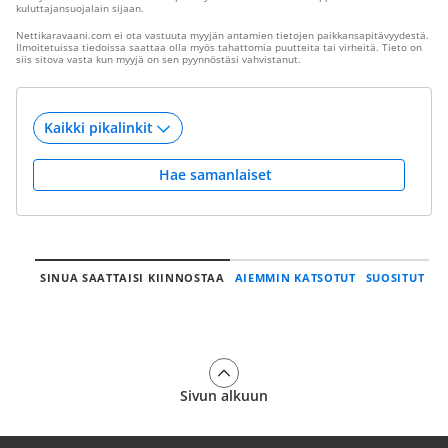
kuluttajansuojalain sijaan.
Nettikaravaani.com ei ota vastuuta myyjän antamien tietojen paikkansapitävyydestä.
Ilmoitetuissa tiedoissa saattaa olla myös tahattomia puutteita tai virheitä. Tieto on
siis sitova vasta kun myyjä on sen pyynnöstäsi vahvistanut.
Hae samanlaiset
SINUA SAATTAISI KIINNOSTAA
AIEMMIN KATSOTUT
SUOSITUT
Sivun alkuun