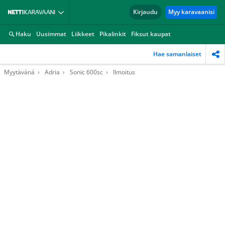
Kirjaudu
Myy karavaanisi
Haku
Uusimmat
Liikkeet
Pikalinkit
Fiksut kaupat
Hae samanlaiset
Myytävänä
Adria
Sonic 600sc
Ilmoitus