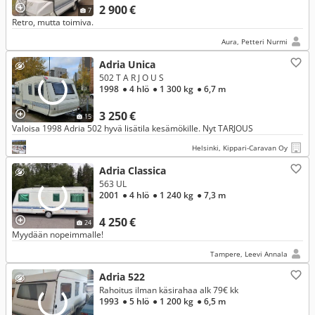
2 900 €
7
Retro, mutta toimiva.
Aura, Petteri Nurmi
Adria Unica
502 T A R J O U S
1998
● 4 hlö
● 1 300 kg
● 6,7 m
3 250 €
15
Valoisa 1998 Adria 502 hyvä lisätila kesämökille. Nyt TARJOUS
Helsinki, Kippari-Caravan Oy
Adria Classica
563 UL
2001
● 4 hlö
● 1 240 kg
● 7,3 m
4 250 €
24
Myydään nopeimmalle!
Tampere, Leevi Annala
Adria 522
Rahoitus ilman käsirahaa alk 79€ kk
1993
● 5 hlö
● 1 200 kg
● 6,5 m