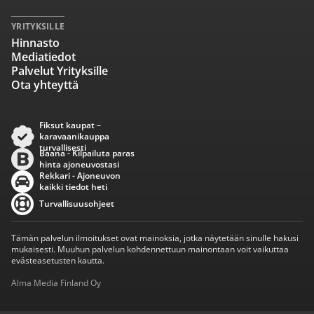
YRITYKSILLE
Hinnasto
Mediatiedot
Palvelut Yrityksille
Ota yhteyttä
Fiksut kaupat –
karavaanikauppa
turvallisesti
Baana - Kilpailuta paras
hinta ajoneuvostasi
Rekkari - Ajoneuvon
kaikki tiedot heti
Turvallisuusohjeet
Tämän palvelun ilmoitukset ovat mainoksia, jotka näytetään sinulle hakusi
mukaisesti. Muuhun palvelun kohdennettuun mainontaan voit vaikuttaa
evästeasetusten kautta.
Alma Media Finland Oy