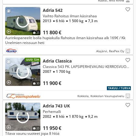
Ruotsi, Arto Rinne
Adria 542
Vaihto Rahoitus ilman käsirahaa
2013
● 6 hlö
● 1 500 kg
● 7,3 m
11 800 €
25
Aurinkopaneelit Isolla hupiakulla Rahoitus ilman käsirahaa alk 169€ / Kk
Unelmien reissuun heti
Alajärvi, RexPex Oy
UUSI 72H
Adria Classica
Classica 543 PK. LAPSIPERHEVAUNU KERROSVUOTEILLA JA ALDE LÄMMITYKSELLÄ !!!
2007
● 1 700 kg
11 900 €
30
TAKUU / TURVA
Kokkola, Kokkolan Vaunupalvelu
Adria 743 UK
Perhemalli
2002
● 8 hlö
● 1 870 kg
● 9,2 m
11 950 €
25
Tilava vaunu vuoteet jopa 8 hlöä