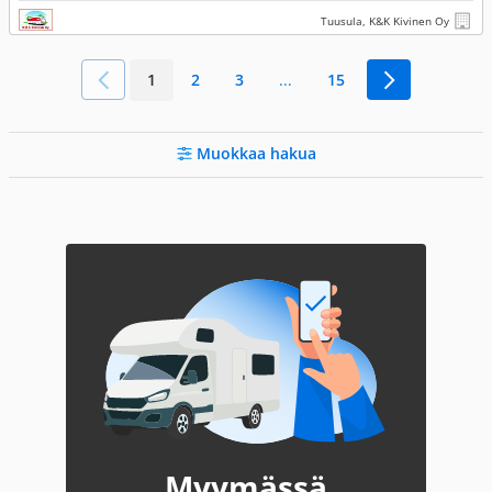
Tuusula, K&K Kivinen Oy
1
2
3
...
15
Muokkaa hakua
Myymässä