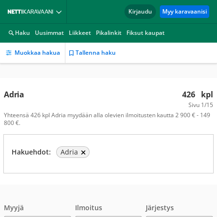
Kirjaudu
Myy karavaanisi
Haku
Uusimmat
Liikkeet
Pikalinkit
Fiksut kaupat
Muokkaa hakua
Tallenna haku
Adria
426
kpl
Sivu
1/15
Yhteensä 426 kpl Adria myydään alla olevien ilmoitusten kautta 2 900 € - 149
800 €.
Hakuehdot:
Adria
Myyjä
Ilmoitus
Järjestys