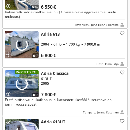
6 550 €
16
Katsastettu adria-matkailuvaunu. (Kuvassa oleva aggrekaatti ei kuulu
mukaan.)
Rovaniemi, Juha Henrik Horsma
Adria 613
2004
● 6 hlö
● 1 700 kg
● 7 900,0 m
6 800 €
7
Lieto, Ismo Litjo
PÄIVITETTY 24H
Adria Classica
613UT
2005
7 800 €
7
Erittäin siisti vaunu kaikinpuolin. Katsastettu keväällä, seuraava on
tammikuussa 2029!
Tampere, Jorma Katainen
Adria 613UT