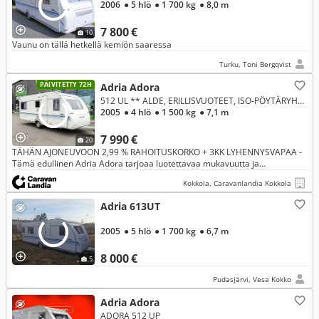
2006
● 5 hlö
● 1 700 kg
● 8,0 m
7 800 €
10
Vaunu on tällä hetkellä kemiön saaressa
Turku, Toni Bergqvist
PÄIVITETTY 72H
Adria Adora
512 UL ** ALDE, ERILLISVUOTEET, ISO-PÖYTÄRYHMÄ **
2005
● 4 hlö
● 1 500 kg
● 7,1 m
7 990 €
20
TÄHÄN AJONEUVOON 2,99 % RAHOITUSKORKO + 3KK LYHENNYSVAPAA -
Tämä edullinen Adria Adora tarjoaa luotettavaa mukavuutta ja
reissaamisen vapautta fiksuun hintaan! Nauti helposta lomailusta ja
Kokkola, Caravanlandia Kokkola
käytännölli
Adria 613UT
2005
● 5 hlö
● 1 700 kg
● 6,7 m
8 000 €
5
Pudasjärvi, Vesa Kokko
Adria Adora
ADORA 512 UP