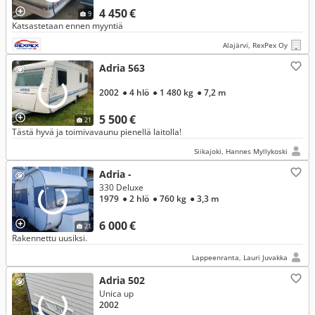
4 450 €
9
Katsastetaan ennen myyntiä
Alajärvi, RexPex Oy
Adria 563
2002
● 4 hlö
● 1 480 kg
● 7,2 m
5 500 €
21
Tästä hyvä ja toimivavaunu pienellä laitolla!
Siikajoki, Hannes Myllykoski
Adria -
330 Deluxe
1979
● 2 hlö
● 760 kg
● 3,3 m
6 000 €
21
Rakennettu uusiksi.
Lappeenranta, Lauri Juvakka
Adria 502
Unica up
2002