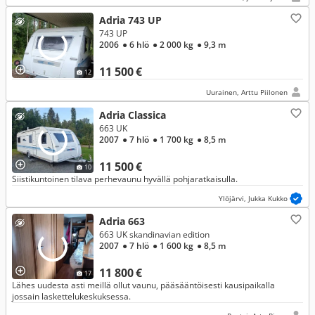
Adria 743 UP
743 UP
2006
● 6 hlö
● 2 000 kg
● 9,3 m
11 500 €
12
Uurainen, Arttu Piilonen
Adria Classica
663 UK
2007
● 7 hlö
● 1 700 kg
● 8,5 m
11 500 €
10
Siistikuntoinen tilava perhevaunu hyvällä pohjaratkaisulla.
Ylöjärvi, Jukka Kukko
Adria 663
663 UK skandinavian edition
2007
● 7 hlö
● 1 600 kg
● 8,5 m
11 800 €
17
Lähes uudesta asti meillä ollut vaunu, pääsääntöisesti kausipaikalla
jossain laskettelukeskuksessa.