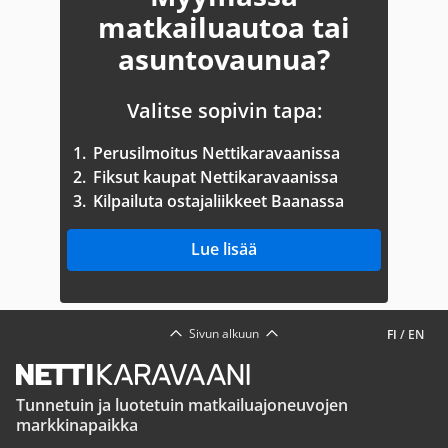
matkailuautoa tai
asuntovaunua?
Valitse sopivin tapa:
1.
Perusilmoitus Nettikaravaanissa
2.
Fiksut kaupat Nettikaravaanissa
3.
Kilpailuta ostajaliikkeet Baanassa
Lue lisää
Sivun alkuun
FI
/
EN
Tunnetuin ja luotetuin matkailuajoneuvojen
markkinapaikka