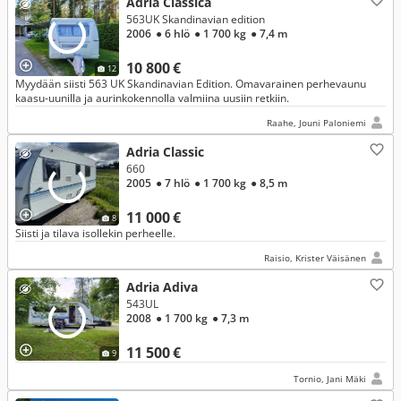
Adria Classica
563UK Skandinavian edition
2006
● 6 hlö
● 1 700 kg
● 7,4 m
10 800 €
12
Myydään siisti 563 UK Skandinavian Edition. Omavarainen perhevaunu
kaasu-uunilla ja aurinkokennolla valmiina uusiin retkiin.
Raahe, Jouni Paloniemi
Adria Classic
660
2005
● 7 hlö
● 1 700 kg
● 8,5 m
11 000 €
8
Siisti ja tilava isollekin perheelle.
Raisio, Krister Väisänen
Adria Adiva
543UL
2008
● 1 700 kg
● 7,3 m
11 500 €
9
Tornio, Jani Mäki