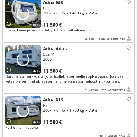
Adria 563
PT
2002
● 6 hlö
● 1 450 kg
● 7,2 m
11 500 €
15
Tilava, kuiva ja hyvin pidetty Adrian matkailuvaunu.
Kajaani, Paula Kolehmainen
Adria Adora
552PK
2006
11 500 €
15
Harvinaista herkkua tarjolla. Isollekin perheelle sopiva vaunu, jota saa
vetää pienemmälläkin veturilla. 8 henkeä sopii helposti nukkumaan.
Ylivieska, Petri Vähäkangas
Adria 613
Pk
2007
● 6 hlö
● 1 700 kg
● 7,9 m
11 500 €
15
Perhe mallin vaunu
Oulu, Jaakko Jarva