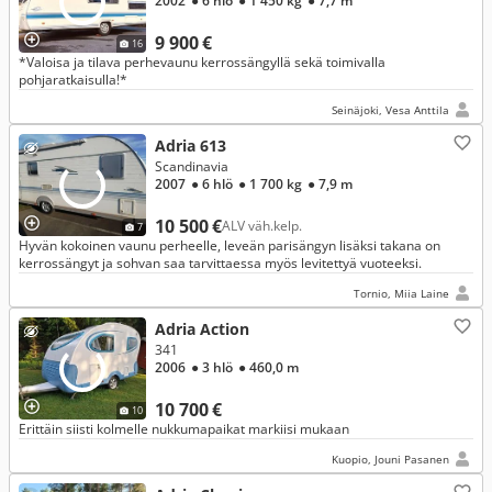
2002
● 6 hlö
● 1 450 kg
● 7,7 m
9 900 €
16
*Valoisa ja tilava perhevaunu kerrossängyllä sekä toimivalla
pohjaratkaisulla!*
Seinäjoki, Vesa Anttila
Adria 613
Scandinavia
2007
● 6 hlö
● 1 700 kg
● 7,9 m
10 500 €
ALV väh.kelp.
7
Hyvän kokoinen vaunu perheelle, leveän parisängyn lisäksi takana on
kerrossängyt ja sohvan saa tarvittaessa myös levitettyä vuoteeksi.
Tornio, Miia Laine
Adria Action
341
2006
● 3 hlö
● 460,0 m
10 700 €
10
Erittäin siisti kolmelle nukkumapaikat markiisi mukaan
Kuopio, Jouni Pasanen