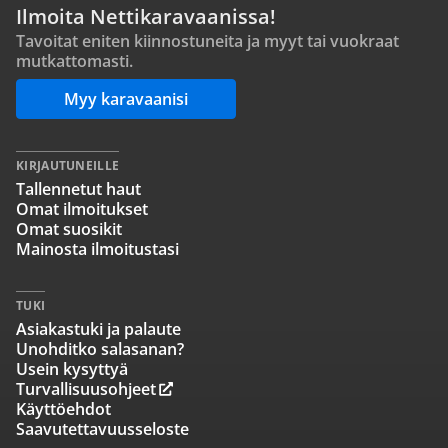
Ilmoita Nettikaravaanissa!
Tavoitat eniten kiinnostuneita ja myyt tai vuokraat
mutkattomasti.
Myy karavaanisi
KIRJAUTUNEILLE
Tallennetut haut
Omat ilmoitukset
Omat suosikit
Mainosta ilmoitustasi
TUKI
Asiakastuki ja palaute
Unohditko salasanan?
Usein kysyttyä
Turvallisuusohjeet
Käyttöehdot
Saavutettavuusseloste