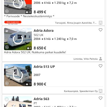
2006
● 4 hlö
● 1 250 kg
● 7,2 m
8 499 €
28
* Parivuode * Nestekeskuslämmitys *
Tervajoki, Rinta-Joupin Autoliike, Tervajoki
Adria Adora
502 UK
2004
● 6 hlö
● 1 240 kg
● 7,0 m
8 650 €
8
Adria Adora 502 UK. Nukkuma paikat kuudelle!
Liminka, Ville Peltola
Adria 513 UP
2007
8 900 €
19
Kankaanpää, Speederman Oy
Adria 563
PT