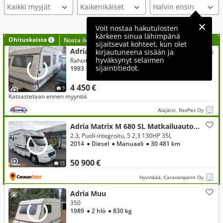
Kaikki myyjät
Voit nostaa hakutulosten
kärkeen sinua lähimpänä
Ohituskaista
Nosta ilmoituksesi tähän?
sijaitsevat kohteet, kun olet
Adria 522
kirjautuneena sisään ja
hyväksynyt selaimen
Rahoitus ilman käsirahaa alk 79€ kk
sijaintitiedot.
1993
● 5 hlö
● 1 200 kg
● 6,5 m
4 450 €
9
Katsastetaan ennen myyntiä
Alajärvi, RexPex Oy
Adria Matrix M 680 SL Matkailuauto , Fiat
2.3, Puoli-integroitu, 5 2,3 130HP 35L
2014
● Diesel
● Manuaali
● 30 481 km
50 900 €
15
Hyvinkää, Caravanpoint Oy
Adria Muu
350
1989
● 2 hlö
● 830 kg