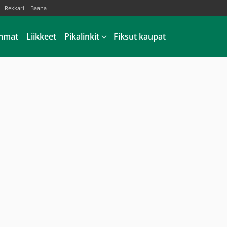
Rekkari
Baana
mmat
Liikkeet
Pikalinkit
Fiksut kaupat