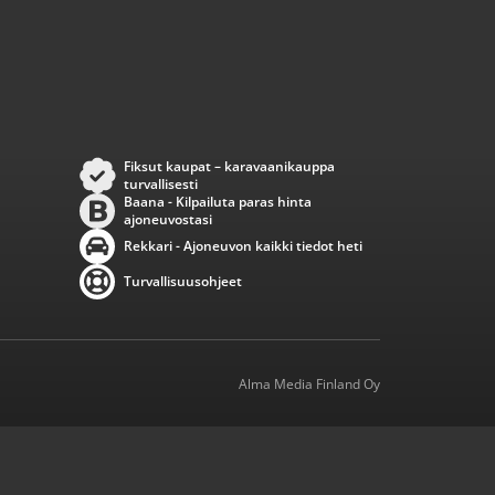
Fiksut kaupat – karavaanikauppa
turvallisesti
Baana - Kilpailuta paras hinta
ajoneuvostasi
Rekkari - Ajoneuvon kaikki tiedot heti
Turvallisuusohjeet
Alma Media Finland Oy