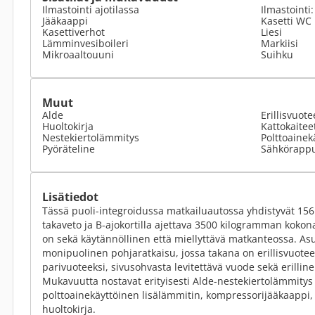
Ilmastointi ajotilassa
Ilmastointi
Jääkaappi
Kasetti WC
Kasettiverhot
Liesi
Lämminvesiboileri
Markiisi
Mikroaaltouuni
Suihku
Muut
Alde
Erillisvuote
Huoltokirja
Kattokaitee
Nestekiertolämmitys
Polttoainek
Pyöräteline
Sähkörapp
Lisätiedot
Tässä puoli-integroidussa matkailuautossa yhdistyvät 15
takaveto ja B-ajokortilla ajettava 3500 kilogramman koko
on sekä käytännöllinen että miellyttävä matkanteossa. Asu
monipuolinen pohjaratkaisu, jossa takana on erillisvuotee
parivuoteeksi, sivusohvasta levitettävä vuode sekä erilline
Mukavuutta nostavat erityisesti Alde-nestekiertolämmitys 
polttoainekäyttöinen lisälämmitin, kompressorijääkaappi, 
huoltokirja.