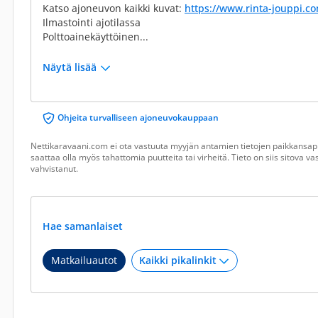
Katso ajoneuvon kaikki kuvat:
https://www.rinta-jouppi.c
Ilmastointi ajotilassa
Polttoainekäyttöinen...
Näytä lisää
Ohjeita turvalliseen ajoneuvokauppaan
Nettikaravaani.com ei ota vastuuta myyjän antamien tietojen paikkansapi
saattaa olla myös tahattomia puutteita tai virheitä. Tieto on siis sitova 
vahvistanut.
Hae samanlaiset
Matkailuautot