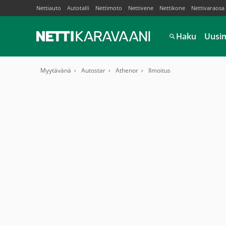
Nettiauto
Autotalli
Nettimoto
Nettivene
Nettikone
Nettivaraosa
Haku
Uusi
Myytävänä
Autostar
Athenor
Ilmoitus