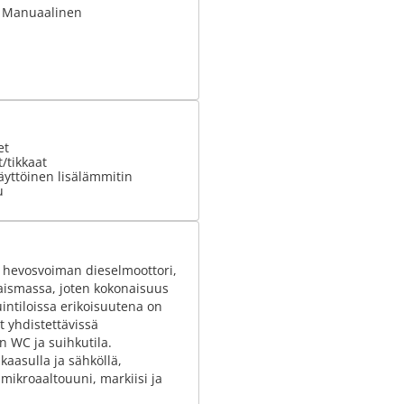
: Manuaalinen
et
t/tikkaat
äyttöinen lisälämmitin
u
6 hevosvoiman dieselmoottori,
naismassa, joten kokonaisuus
intiloissa erikoisuutena on
t yhdistettävissä
n WC ja suihkutila.
kaasulla ja sähköllä,
mikroaaltouuni, markiisi ja