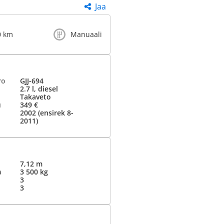
Jaa
0 km
Manuaali
ro
GJJ-694
2.7 l, diesel
Takaveto
u
349 €
2002 (ensirek 8-
2011)
7,12 m
a
3 500 kg
3
3