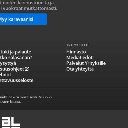
t eniten kiinnostuneita ja
i vuokraat mutkattomasti.
Myy karavaanisi
YRITYKSILLE
tuki ja palaute
Hinnasto
tko salasanan?
Mediatiedot
ysyttyä
Palvelut Yrityksille
isuusohjeet
Ota yhteyttä
ehdot
ettavuusseloste
inulle hakusi mukaisesti. Muuhun
usten kautta.