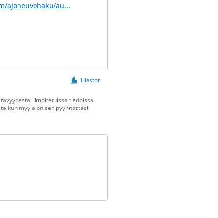
om/ajoneuvohaku/au...
Tilastot
tävyydestä. Ilmoitetuissa tiedoissa
vasta kun myyjä on sen pyynnöstäsi