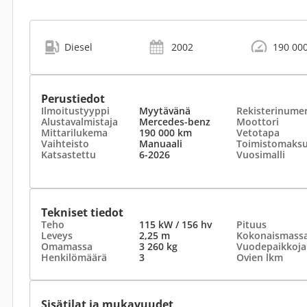
Diesel
2002
190 00
Perustiedot
Ilmoitustyyppi
Myytävänä
Rekisterinume
Alustavalmistaja
Mercedes-benz
Moottori
Mittarilukema
190 000 km
Vetotapa
Vaihteisto
Manuaali
Toimistomaks
Katsastettu
6-2026
Vuosimalli
Tekniset tiedot
Teho
115 kW / 156 hv
Pituus
Leveys
2,25 m
Kokonaismass
Omamassa
3 260 kg
Vuodepaikkoja
Henkilömäärä
3
Ovien lkm
Sisätilat ja mukavuudet