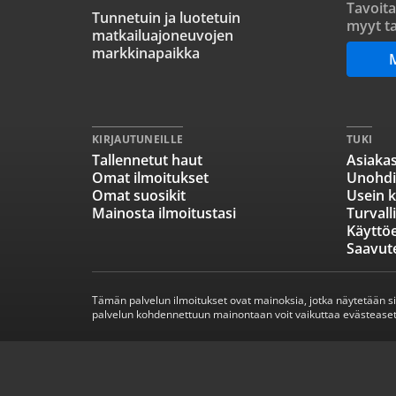
Tavoita
Tunnetuin ja luotetuin
myyt ta
matkailuajoneuvojen
markkinapaikka
KIRJAUTUNEILLE
TUKI
Tallennetut haut
Asiakas
Omat ilmoitukset
Unohdi
Omat suosikit
Usein k
Mainosta ilmoitustasi
Turvall
Käyttö
Saavut
Tämän palvelun ilmoitukset ovat mainoksia, jotka näytetään s
palvelun kohdennettuun mainontaan voit vaikuttaa evästeaset