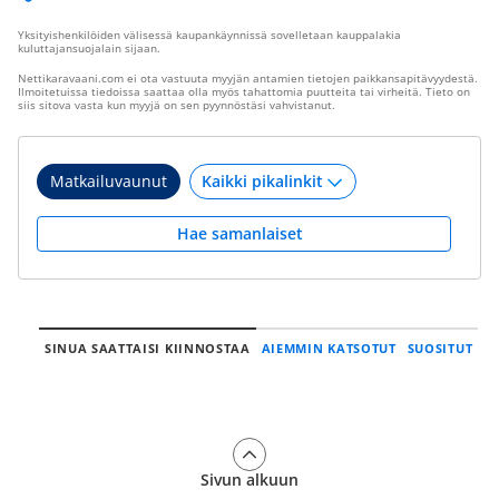
Yksityishenkilöiden välisessä kaupankäynnissä sovelletaan kauppalakia
kuluttajansuojalain sijaan.
Nettikaravaani.com ei ota vastuuta myyjän antamien tietojen paikkansapitävyydestä.
Ilmoitetuissa tiedoissa saattaa olla myös tahattomia puutteita tai virheitä. Tieto on
siis sitova vasta kun myyjä on sen pyynnöstäsi vahvistanut.
Matkailuvaunut
Hae samanlaiset
SINUA SAATTAISI KIINNOSTAA
AIEMMIN KATSOTUT
SUOSITUT
Sivun alkuun