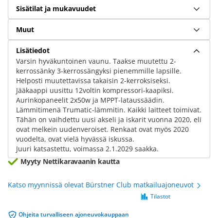
Sisätilat ja mukavuudet
Muut
Lisätiedot
Varsin hyväkuntoinen vaunu. Taakse muutettu 2-
kerrossänky 3-kerrossängyksi pienemmille lapsille.
Helposti muutettavissa takaisin 2-kerroksiseksi.
Jääkaappi uusittu 12voltin kompressori-kaapiksi.
Aurinkopaneelit 2x50w ja MPPT-lataussäädin.
Lämmitimenä Trumatic-lämmitin. Kaikki laitteet toimivat.
Tähän on vaihdettu uusi akseli ja iskarit vuonna 2020, eli
ovat melkein uudenveroiset. Renkaat ovat myös 2020
vuodelta, ovat vielä hyvässä iskussa.
Juuri katsastettu, voimassa 2.1.2029 saakka.
Myyty Nettikaravaanin kautta
Katso myynnissä olevat Bürstner Club matkailuajoneuvot
Tilastot
Ohjeita turvalliseen ajoneuvokauppaan