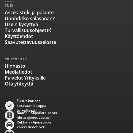
TUKI
Asiakastuki ja palaute
Unohditko salasanan?
Usein kysyttyä
Turvallisuusohjeet
Käyttöehdot
Saavutettavuusseloste
YRITYKSILLE
Hinnasto
Mediatiedot
Palvelut Yrityksille
Ota yhteyttä
Fiksut kaupat –
karavaanikauppa
turvallisesti
Baana - Kilpailuta paras
hinta ajoneuvostasi
Rekkari - Ajoneuvon
kaikki tiedot heti