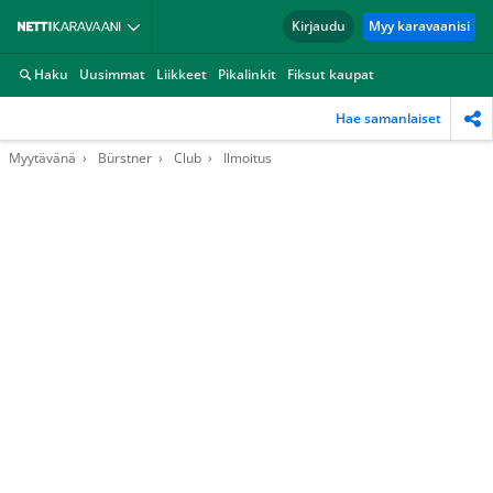
Kirjaudu
Myy karavaanisi
Haku
Uusimmat
Liikkeet
Pikalinkit
Fiksut kaupat
Hae samanlaiset
Myytävänä
Bürstner
Club
Ilmoitus