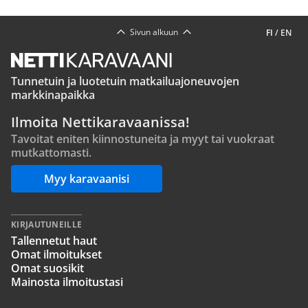
Sivun alkuun
FI
/
EN
Tunnetuin ja luotetuin matkailuajoneuvojen
markkinapaikka
Ilmoita Nettikaravaanissa!
Tavoitat eniten kiinnostuneita ja myyt tai vuokraat
mutkattomasti.
Myy karavaanisi
KIRJAUTUNEILLE
Tallennetut haut
Omat ilmoitukset
Omat suosikit
Mainosta ilmoitustasi