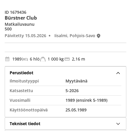
ID 1679436
Bürstner Club
Matkailuvaunu
500
Päivitetty 15.05.2026
Iisalmi, Pohjois-Savo
1989
6 hlö
1 000 kg
2,16 m
Perustiedot
Ilmoitustyyppi
Myytävänä
Katsastettu
5-2026
Vuosimalli
1989 (ensirek 5-1989)
Käyttöönottopäivä
25.05.1989
Tekniset tiedot