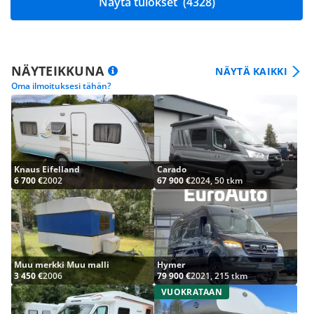
Näytä tulokset
(4328)
NÄYTEIKKUNA
NÄYTÄ KAIKKI
Oma ilmoituksesi tähän?
Knaus Eifelland
Carado
6 700 €
2002
67 900 €
2024, 50 tkm
Muu merkki Muu malli
Hymer
3 450 €
2006
79 900 €
2021, 215 tkm
VUOKRATAAN