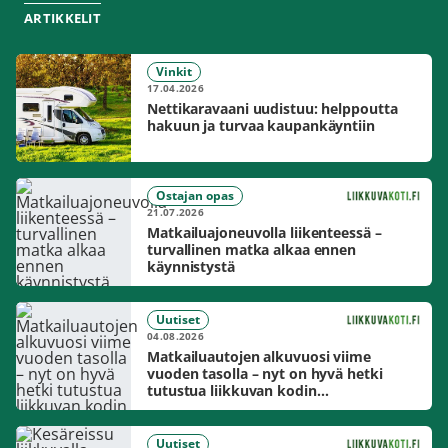
ARTIKKELIT
Vinkit
17.04.2026
Nettikaravaani uudistuu: helppoutta
hakuun ja turvaa kaupankäyntiin
Ostajan opas
21.07.2026
Matkailuajoneuvolla liikenteessä –
turvallinen matka alkaa ennen
käynnistystä
Uutiset
04.08.2026
Matkailuautojen alkuvuosi viime
vuoden tasolla – nyt on hyvä hetki
tutustua liikkuvan kodin
mahdollisuuksiin
Uutiset