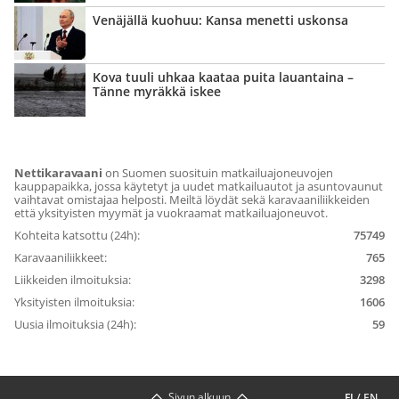
Venäjällä kuohuu: Kansa menetti uskonsa
Kova tuuli uhkaa kaataa puita lauantaina –
Tänne myräkkä iskee
Nettikaravaani
on Suomen suosituin matkailuajoneuvojen
kauppapaikka, jossa käytetyt ja uudet matkailuautot ja asuntovaunut
vaihtavat omistajaa helposti. Meiltä löydät sekä karavaaniliikkeiden
että yksityisten myymät ja vuokraamat matkailuajoneuvot.
Kohteita katsottu (24h):
75749
Karavaaniliikkeet:
765
Liikkeiden ilmoituksia:
3298
Yksityisten ilmoituksia:
1606
Uusia ilmoituksia (24h):
59
Sivun alkuun
FI
/
EN