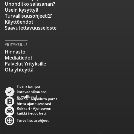
Unohditko salasanan?
Usein kysyttyä
Turvallisuusohjeet
Käyttöehdot
Saavutettavuusseloste
YRITYKSILLE
Hinnasto
Mediatiedot
Palvelut Yrityksille
Ota yhteyttä
Fiksut kaupat –
karavaanikauppa
turvallisesti
Baana - Kilpailuta paras
hinta ajoneuvostasi
Rekkari - Ajoneuvon
kaikki tiedot heti
Turvallisuusohjeet