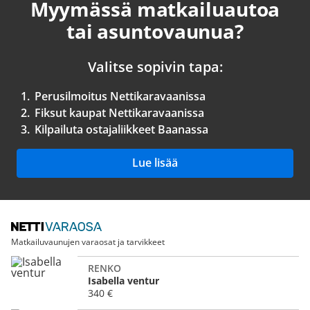
Myymässä matkailuautoa
tai asuntovaunua?
Valitse sopivin tapa:
1.
Perusilmoitus Nettikaravaanissa
2.
Fiksut kaupat Nettikaravaanissa
3.
Kilpailuta ostajaliikkeet Baanassa
Lue lisää
Matkailuvaunujen varaosat ja tarvikkeet
RENKO
Isabella ventur
340 €