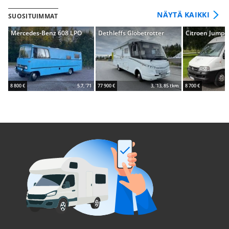
NÄYTÄ KAIKKI
SUOSITUIMMAT
Mercedes-Benz 608 LPO
Dethleffs Globetrotter
Citroen Jumpe
8 800 €
5.7, '71
77 900 €
3, '13, 85 tkm
8 700 €