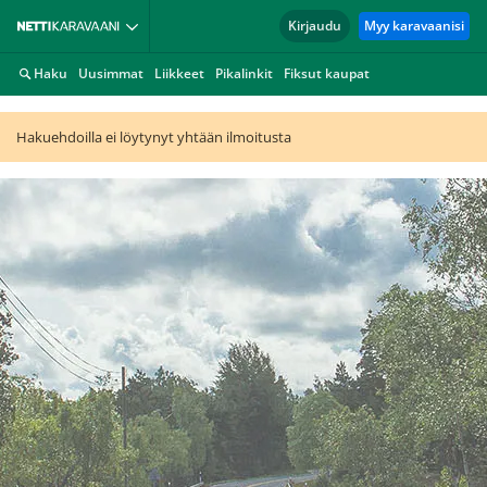
Kirjaudu
Myy karavaanisi
Haku
Uusimmat
Liikkeet
Pikalinkit
Fiksut kaupat
Hakuehdoilla ei löytynyt yhtään ilmoitusta