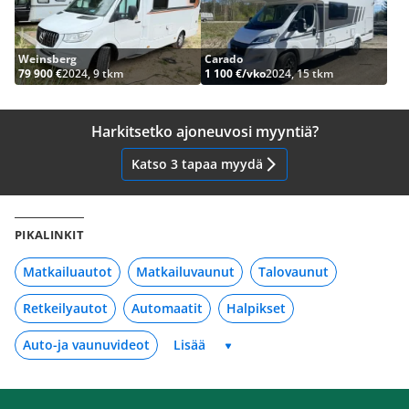
Weinsberg
Carado
79 900 €
2024, 9 tkm
1 100 €/vko
2024, 15 tkm
Harkitsetko ajoneuvosi myyntiä?
Katso 3 tapaa myydä
PIKALINKIT
Matkailuautot
Matkailuvaunut
Talovaunut
Retkeilyautot
Automaatit
Halpikset
Auto-ja vaunuvideot