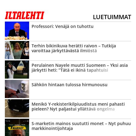
LUETUIMMAT
Professori: Venäjä on tuhottu
Terhin bikinikuva herätti raivon – Tutkija
varoittaa järkyttävästä ilmiöstä
Perulainen Nayele muutti Suomeen – Yksi asia
järkytti heti: ”Tätä ei ikinä tapahtuisi
kotimaassani”
Sähkön hintaan tulossa hirmunousu
Menikö Y-rekisterikilpiuudistus meni pahasti
pieleen? Nyt paljastui yllättävä ongelma
S-marketin mainos suututti monet – Nyt puhuu
markkinointi­johtaja