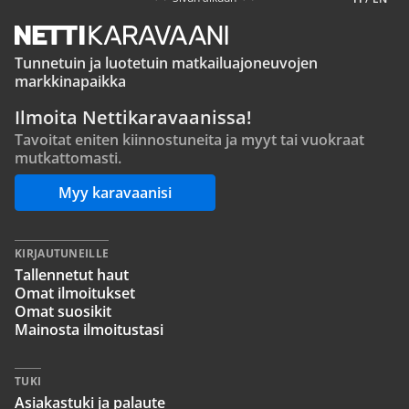
Tunnetuin ja luotetuin matkailuajoneuvojen
markkinapaikka
Ilmoita Nettikaravaanissa!
Tavoitat eniten kiinnostuneita ja myyt tai vuokraat
mutkattomasti.
Myy karavaanisi
KIRJAUTUNEILLE
Tallennetut haut
Omat ilmoitukset
Omat suosikit
Mainosta ilmoitustasi
TUKI
Asiakastuki ja palaute