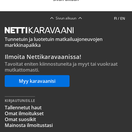
Sivun alkuun
FI
/
EN
Tunnetuin ja luotetuin matkailuajoneuvojen
markkinapaikka
Ilmoita Nettikaravaanissa!
Tavoitat eniten kiinnostuneita ja myyt tai vuokraat
mutkattomasti.
Myy karavaanisi
KIRJAUTUNEILLE
Tallennetut haut
Omat ilmoitukset
Omat suosikit
Mainosta ilmoitustasi