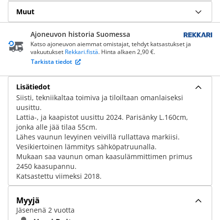
Muut
Ajoneuvon historia Suomessa
Katso ajoneuvon aiemmat omistajat, tehdyt katsastukset ja
vakuutukset
Rekkari.fistä
. Hinta alkaen 2,90 €.
Tarkista tiedot
Lisätiedot
Siisti, tekniikaltaa toimiva ja tiloiltaan omanlaiseksi
uusittu.
Lattia-, ja kaapistot uusittu 2024. Parisänky L.160cm,
jonka alle jää tilaa 55cm.
Lähes vaunun levyinen veivillä rullattava markiisi.
Vesikiertoinen lämmitys sähköpatruunalla.
Mukaan saa vaunun oman kaasulämmittimen primus
2450 kaasupannu.
Katsastettu viimeksi 2018.
Myyjä
Jäsenenä 2 vuotta