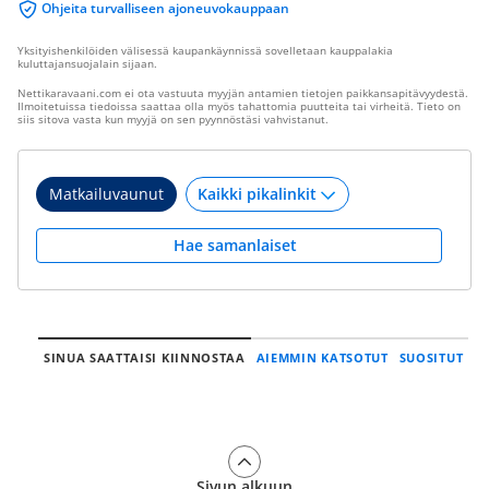
Ohjeita turvalliseen ajoneuvokauppaan
Yksityishenkilöiden välisessä kaupankäynnissä sovelletaan kauppalakia
kuluttajansuojalain sijaan.
Nettikaravaani.com ei ota vastuuta myyjän antamien tietojen paikkansapitävyydestä.
Ilmoitetuissa tiedoissa saattaa olla myös tahattomia puutteita tai virheitä. Tieto on
siis sitova vasta kun myyjä on sen pyynnöstäsi vahvistanut.
Matkailuvaunut
Hae samanlaiset
SINUA SAATTAISI KIINNOSTAA
AIEMMIN KATSOTUT
SUOSITUT
Sivun alkuun