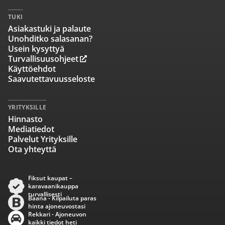
TUKI
Asiakastuki ja palaute
Unohditko salasanan?
Usein kysyttyä
Turvallisuusohjeet
Käyttöehdot
Saavutettavuusseloste
YRITYKSILLE
Hinnasto
Mediatiedot
Palvelut Yrityksille
Ota yhteyttä
Fiksut kaupat –
karavaanikauppa
turvallisesti
Baana - Kilpailuta paras
hinta ajoneuvostasi
Rekkari - Ajoneuvon
kaikki tiedot heti