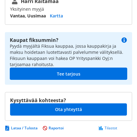
Harri Raitamaa
Yksityinen myyjä
Vantaa, Uusimaa
Kartta
Kaupat fiksummin?
Pyydä myyjältä Fiksua kauppaa, jossa kauppakirja ja
maksu hoidetaan luotettavasti palvelumme välityksellä.
Fiksuun kauppaan voi hakea OP Yrityspankki Oyj:n
tarjoamaa rahoitusta.
Tee tarjous
Kysyttävää kohteesta?
Ota yhteyttä
Lataa / Tulosta
Raportoi
Tilastot