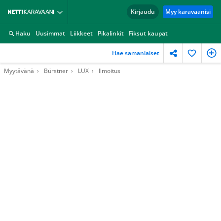
Kirjaudu
Myy karavaanisi
Haku
Uusimmat
Liikkeet
Pikalinkit
Fiksut kaupat
Hae samanlaiset
Myytävänä
Bürstner
LUX
Ilmoitus