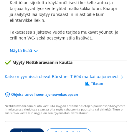
Keittiö on sijoitettu käytännöllisesti keskelle autoa ja
tarjoaa hyvät työskentelytilat matkakokkailuun. Kaappi-
ja säilytystilaa löytyy runsaasti niin astioille kuin
elintarvikkeillekin.
Takaosassa sijaitseva vuode tarjoaa mukavat yöunet, ja
erillinen WC- sekä peseytymistila lisäävät...
Näytä lisää
Myyty Nettikaravaanin kautta
Katso myynnissä olevat Bürstner T 604 matkailuajoneuvot
Tilastot
Ohjeita turvalliseen ajoneuvokauppaan
Nettikaravaani.com ei ota vastuuta myyjän antamien tietojen paikkansapitävyydestä.
Ilmoitetuissa tiedoissa saattaa olla myös tahattomia puutteita tai virheitä. Tieto on
siis sitova vasta kun myyjä on sen pyynnöstäsi vahvistanut.