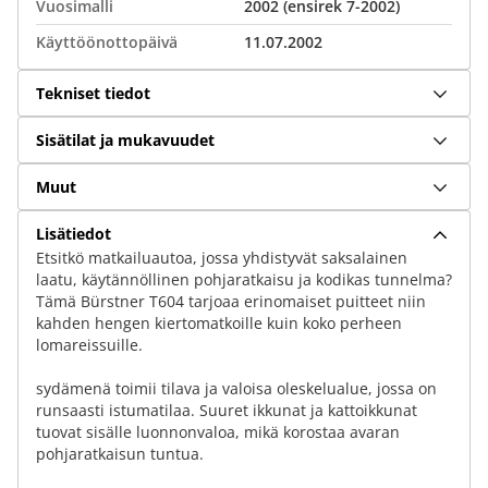
Vuosimalli
2002 (ensirek 7-2002)
Käyttöönottopäivä
11.07.2002
Tekniset tiedot
Sisätilat ja mukavuudet
Muut
Lisätiedot
Etsitkö matkailuautoa, jossa yhdistyvät saksalainen
laatu, käytännöllinen pohjaratkaisu ja kodikas tunnelma?
Tämä Bürstner T604 tarjoaa erinomaiset puitteet niin
kahden hengen kiertomatkoille kuin koko perheen
lomareissuille.
sydämenä toimii tilava ja valoisa oleskelualue, jossa on
runsaasti istumatilaa. Suuret ikkunat ja kattoikkunat
tuovat sisälle luonnonvaloa, mikä korostaa avaran
pohjaratkaisun tuntua.