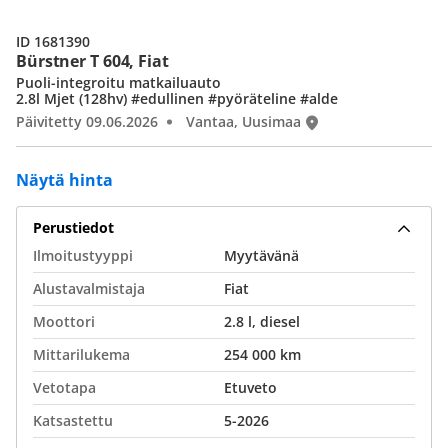
ID 1681390
Bürstner T 604, Fiat
Puoli-integroitu matkailuauto
2.8l Mjet (128hv) #edullinen #pyöräteline #alde
Päivitetty 09.06.2026
Vantaa, Uusimaa
Näytä hinta
Perustiedot
Ilmoitustyyppi
Myytävänä
Alustavalmistaja
Fiat
Moottori
2.8 l, diesel
Mittarilukema
254 000 km
Vetotapa
Etuveto
Katsastettu
5-2026