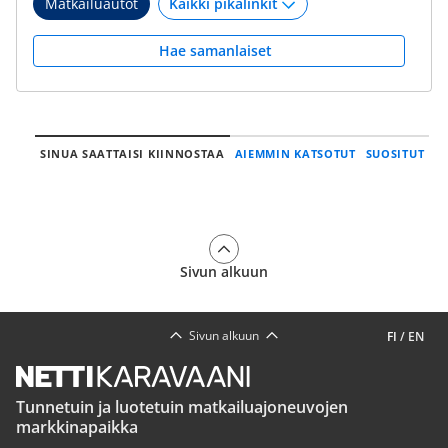
Matkailuautot
Hae samanlaiset
SINUA SAATTAISI KIINNOSTAA
AIEMMIN KATSOTUT
SUOSITUT
Sivun alkuun
Sivun alkuun
FI
/
EN
Tunnetuin ja luotetuin matkailuajoneuvojen
markkinapaikka