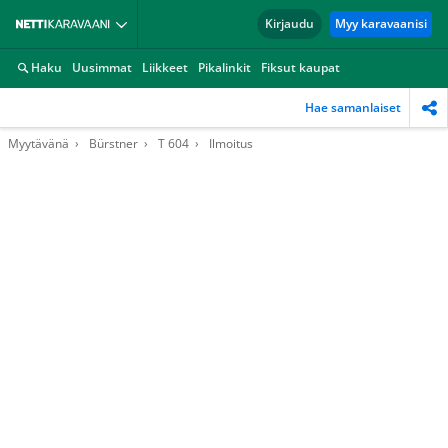
Kirjaudu
Myy karavaanisi
Haku
Uusimmat
Liikkeet
Pikalinkit
Fiksut kaupat
Hae samanlaiset
Myytävänä
Bürstner
T 604
Ilmoitus