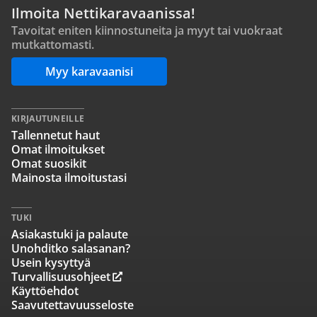
Ilmoita Nettikaravaanissa!
Tavoitat eniten kiinnostuneita ja myyt tai vuokraat
mutkattomasti.
Myy karavaanisi
KIRJAUTUNEILLE
Tallennetut haut
Omat ilmoitukset
Omat suosikit
Mainosta ilmoitustasi
TUKI
Asiakastuki ja palaute
Unohditko salasanan?
Usein kysyttyä
Turvallisuusohjeet
Käyttöehdot
Saavutettavuusseloste