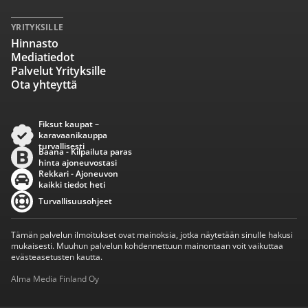
YRITYKSILLE
Hinnasto
Mediatiedot
Palvelut Yrityksille
Ota yhteyttä
Fiksut kaupat –
karavaanikauppa
turvallisesti
Baana - Kilpailuta paras
hinta ajoneuvostasi
Rekkari - Ajoneuvon
kaikki tiedot heti
Turvallisuusohjeet
Tämän palvelun ilmoitukset ovat mainoksia, jotka näytetään sinulle hakusi
mukaisesti. Muuhun palvelun kohdennettuun mainontaan voit vaikuttaa
evästeasetusten kautta.
Alma Media Finland Oy