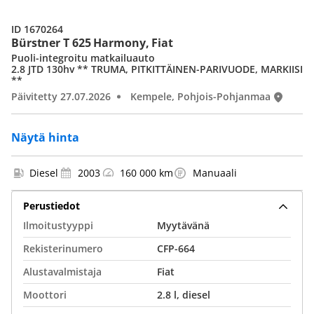
ID 1670264
Bürstner T 625 Harmony, Fiat
Puoli-integroitu matkailuauto
2.8 JTD 130hv ** TRUMA, PITKITTÄINEN-PARIVUODE, MARKIISI
**
Päivitetty 27.07.2026
Kempele, Pohjois-Pohjanmaa
Näytä hinta
Diesel
2003
160 000 km
Manuaali
Perustiedot
Ilmoitustyyppi
Myytävänä
Rekisterinumero
CFP-664
Alustavalmistaja
Fiat
Moottori
2.8 l, diesel