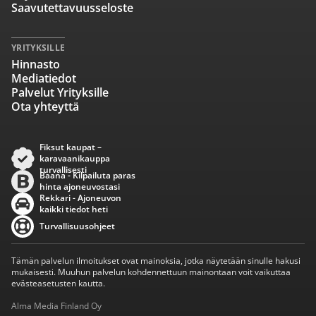
Saavutettavuusseloste
YRITYKSILLE
Hinnasto
Mediatiedot
Palvelut Yrityksille
Ota yhteyttä
Fiksut kaupat –
karavaanikauppa
turvallisesti
Baana - Kilpailuta paras
hinta ajoneuvostasi
Rekkari - Ajoneuvon
kaikki tiedot heti
Turvallisuusohjeet
Tämän palvelun ilmoitukset ovat mainoksia, jotka näytetään sinulle hakusi
mukaisesti. Muuhun palvelun kohdennettuun mainontaan voit vaikuttaa
evästeasetusten kautta.
Alma Media Finland Oy