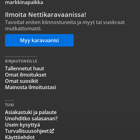
markkinapaikka
Ilmoita Nettikaravaanissa!
Tavoitat eniten kiinnostuneita ja myyt tai vuokraat
mutkattomasti.
Myy karavaanisi
KIRJAUTUNEILLE
Tallennetut haut
Omat ilmoitukset
Omat suosikit
Mainosta ilmoitustasi
TUKI
Asiakastuki ja palaute
Unohditko salasanan?
Usein kysyttyä
Turvallisuusohjeet
Käyttöehdot