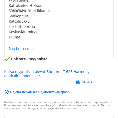
Pyöräteline
Kattokaiteet/tikkaat
Sähkökäyttöiset ikkunat
Sähköpeilit
Kattoluukku
Iso kattoikkuna
Keskuslämmitys
Truma...
Näytä lisää
Poistettu myynnistä
Katso myynnissä olevat Bürstner T 625 Harmony
matkailuajoneuvot
Tilastot
Ohjeita turvalliseen ajoneuvokauppaan
Nettikaravaani.com ei ota vastuuta myyjän antamien tietojen paikkansapitävyydestä.
Ilmoitetuissa tiedoissa saattaa olla myös tahattomia puutteita tai virheitä. Tieto on
siis sitova vasta kun myyjä on sen pyynnöstäsi vahvistanut.