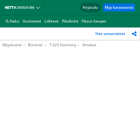
Kirjaudu
Myy karavaanisi
Haku
Uusimmat
Liikkeet
Pikalinkit
Fiksut kaupat
Hae samanlaiset
Myytävänä
Bürstner
T 625 Harmony
Ilmoitus