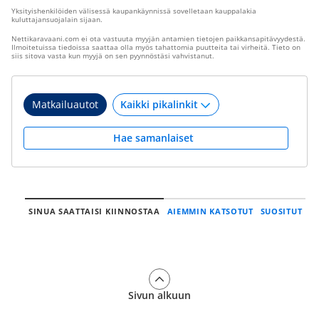
Yksityishenkilöiden välisessä kaupankäynnissä sovelletaan kauppalakia
kuluttajansuojalain sijaan.
Nettikaravaani.com ei ota vastuuta myyjän antamien tietojen paikkansapitävyydestä.
Ilmoitetuissa tiedoissa saattaa olla myös tahattomia puutteita tai virheitä. Tieto on
siis sitova vasta kun myyjä on sen pyynnöstäsi vahvistanut.
Matkailuautot
Hae samanlaiset
SINUA SAATTAISI KIINNOSTAA
AIEMMIN KATSOTUT
SUOSITUT
Sivun alkuun