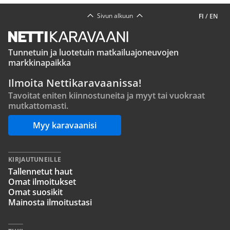
Sivun alkuun
FI
/
EN
Tunnetuin ja luotetuin matkailuajoneuvojen
markkinapaikka
Ilmoita Nettikaravaanissa!
Tavoitat eniten kiinnostuneita ja myyt tai vuokraat
mutkattomasti.
Myy karavaanisi
KIRJAUTUNEILLE
Tallennetut haut
Omat ilmoitukset
Omat suosikit
Mainosta ilmoitustasi