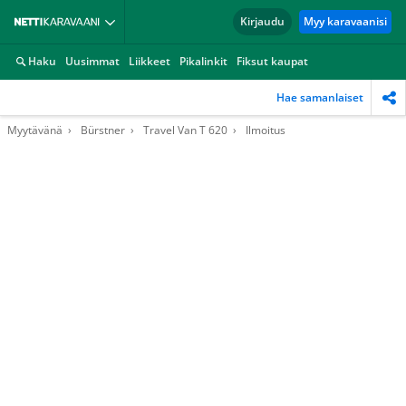
Kirjaudu
Myy karavaanisi
Haku
Uusimmat
Liikkeet
Pikalinkit
Fiksut kaupat
Hae samanlaiset
Myytävänä
Bürstner
Travel Van T 620
Ilmoitus