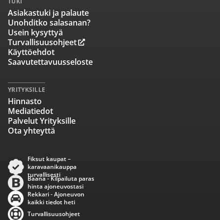
TUKI
Asiakastuki ja palaute
Unohditko salasanan?
Usein kysyttyä
Turvallisuusohjeet
Käyttöehdot
Saavutettavuusseloste
YRITYKSILLE
Hinnasto
Mediatiedot
Palvelut Yrityksille
Ota yhteyttä
Fiksut kaupat –
karavaanikauppa
turvallisesti
Baana - Kilpailuta paras
hinta ajoneuvostasi
Rekkari - Ajoneuvon
kaikki tiedot heti
Turvallisuusohjeet