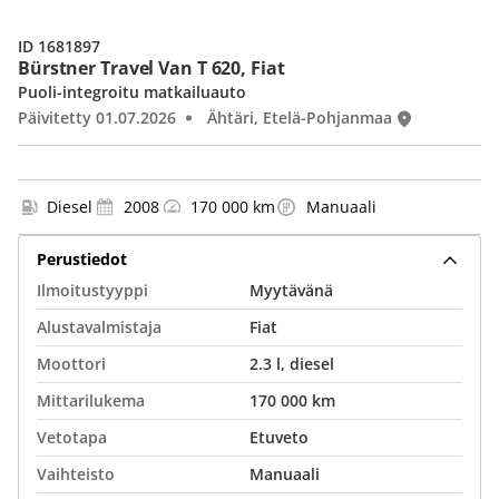
ID 1681897
Bürstner Travel Van T 620, Fiat
Puoli-integroitu matkailuauto
Päivitetty 01.07.2026
Ähtäri, Etelä-Pohjanmaa
Diesel
2008
170 000 km
Manuaali
Perustiedot
Ilmoitustyyppi
Myytävänä
Alustavalmistaja
Fiat
Moottori
2.3 l, diesel
Mittarilukema
170 000 km
Vetotapa
Etuveto
Vaihteisto
Manuaali