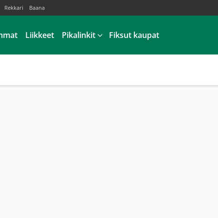
Rekkari
Baana
mmat
Liikkeet
Pikalinkit
Fiksut kaupat