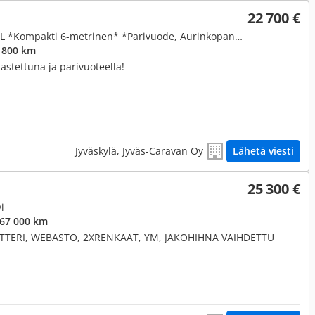
22 700 €
2.2, Puoli-integroitu, 110hv 2,2L *Kompakti 6-metrinen* *Parivuode, Aurinkopaneeli*
 800 km
sastettuna ja parivuoteella!
Jyväskylä, Jyväs-Caravan Oy
Lähetä viesti
25 300 €
i
267 000 km
ERTTERI, WEBASTO, 2XRENKAAT, YM, JAKOHIHNA VAIHDETTU