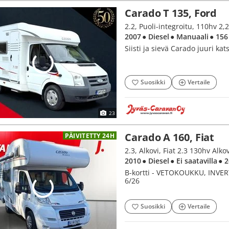
Carado T 135, Ford
2007
● Diesel
● Manuaali
● 156
Siisti ja sievä Carado juuri kat
Suosikki
Vertaile
23
Carado A 160, Fiat
PÄIVITETTY 24H
2.3, Alkovi, Fiat 2.3 130hv Alkov
2010
● Diesel
● Ei saatavilla
● 
B-kortti - VETOKOUKKU, INV
6/26
Suosikki
Vertaile