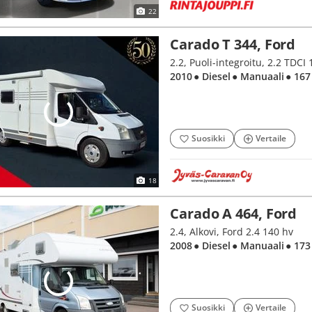
22
Carado T 344, Ford
2.2, Puoli-integroitu, 2.2 TDC
2010
● Diesel
● Manuaali
● 167
Suosikki
Vertaile
18
Carado A 464, Ford
2.4, Alkovi, Ford 2.4 140 hv
2008
● Diesel
● Manuaali
● 173
Suosikki
Vertaile