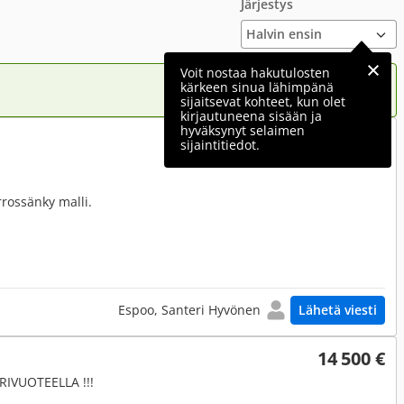
Järjestys
Voit nostaa hakutulosten
kärkeen sinua lähimpänä
sijaitsevat kohteet, kun olet
kirjautuneena sisään ja
hyväksynyt selaimen
12 900 €
sijaintitiedot.
rrossänky malli.
Espoo, Santeri Hyvönen
Lähetä viesti
14 500 €
RIVUOTEELLA !!!