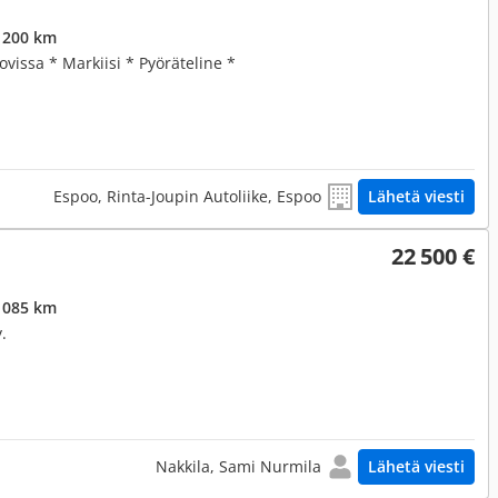
 200 km
vissa * Markiisi * Pyöräteline *
Espoo, Rinta-Joupin Autoliike, Espoo
Lähetä viesti
22 500 €
 085 km
.
Nakkila, Sami Nurmila
Lähetä viesti