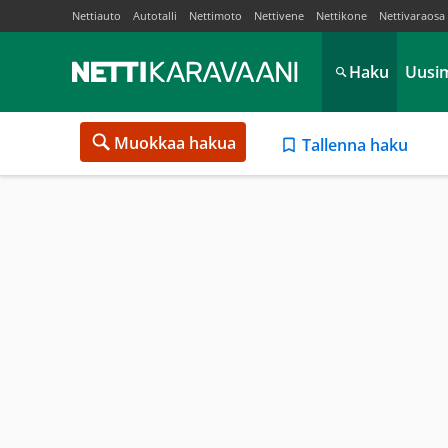
Nettiauto
Autotalli
Nettimoto
Nettivene
Nettikone
Nettivaraosa
Haku
Uusi
Muokkaa hakua
Tallenna haku