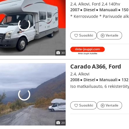
2.4, Alkovi, Ford 2,4 140hv
2007
● Diesel
● Manuaali
● 150
* Kerrosvuode * Parivuode alko
Suosikki
Vertaile
30
Carado A366, Ford
2.4, Alkovi
2008
● Diesel
● Manuaali
● 132
Iso matkailuauto, 6 rekisteröity
Suosikki
Vertaile
20