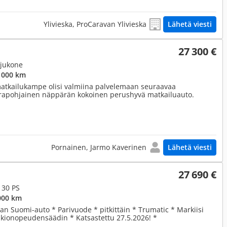
Ylivieska, ProCaravan Ylivieska
Lähetä viesti
27 300 €
tjukone
 000 km
matkailukampe olisi valmiina palvelemaan seuraavaa
rapohjainen näppärän kokoinen perushyvä matkailuauto.
Pornainen, Jarmo Kaverinen
Lähetä viesti
27 690 €
 130 PS
000 km
an Suomi-auto * Parivuode * pitkittäin * Trumatic * Markiisi
vakionopeudensäädin * Katsastettu 27.5.2026! *