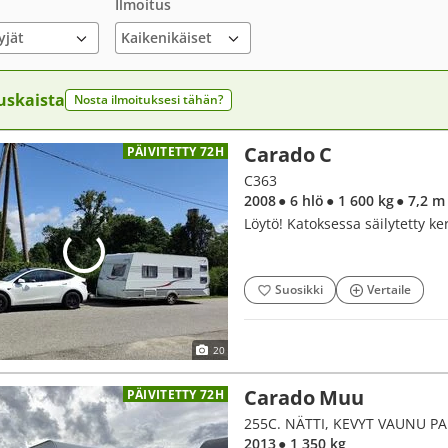
Ilmoitus
yjät
uskaista
Nosta ilmoituksesi tähän?
Carado C
PÄIVITETTY 72H
C363
2008
● 6 hlö
● 1 600 kg
● 7,2 m
Löytö! Katoksessa säilytetty ke
Suosikki
Vertaile
20
Carado Muu
PÄIVITETTY 72H
255C. NÄTTI, KEVYT VAUNU PA
2013
● 1 350 kg