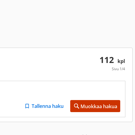
112
kpl
Sivu
1/4
Tallenna haku
Muokkaa hakua