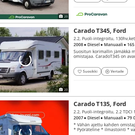
20
Carado T345, Ford
2.2, Puoli-integroitu, 130hv,ke
2008
● Diesel
● Manuaali
● 165
Suositun korimallin jämäkkä 
omistajaa. CaradoT345 on ava
Suosikki
Vertaile
20
Carado T135, Ford
2.2, Puoli-integroitu, 2.2 TDCI
2007
● Diesel
● Manuaali
● 79 
* Vähän ajettu kahden omistaj
* Pyöräteline * ilmastointi * 