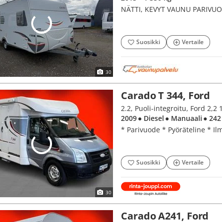
NÄTTI, KEVYT VAUNU PARIVUOT
Suosikki
Vertaile
30
Carado T 344, Ford
2.2, Puoli-integroitu, Ford 2,2
2009
● Diesel
● Manuaali
● 242
* Parivuode * Pyöräteline * Il
Suosikki
Vertaile
30
Carado A241, Ford