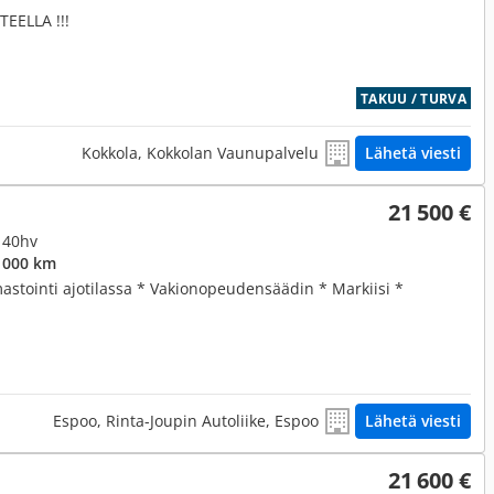
EELLA !!!
TAKUU / TURVA
Kokkola, Kokkolan Vaunupalvelu
Lähetä viesti
21 500 €
 140hv
 000 km
mastointi ajotilassa * Vakionopeudensäädin * Markiisi *
Espoo, Rinta-Joupin Autoliike, Espoo
Lähetä viesti
21 600 €