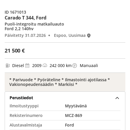
ID 1671013
Carado T 344, Ford
Puoli-integroitu matkailuauto
Ford 2,2 140hv
Päivitetty 31.07.2026
Espoo, Uusimaa
21 500 €
Diesel
2009
242 000 km
Manuaali
* Parivuode * Pyöräteline * Ilmastointi ajotilassa *
Vakionopeudensäädin * Markiisi *
Perustiedot
Ilmoitustyyppi
Myytävänä
Rekisterinumero
MCZ-869
Alustavalmistaja
Ford