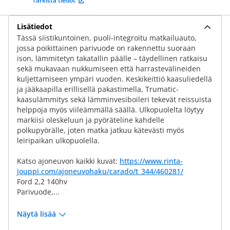
Tarkista tiedot
Lisätiedot
Tässä siistikuntoinen, puoli-integroitu matkailuauto,
jossa poikittainen parivuode on rakennettu suoraan
ison, lämmitetyn takatallin päälle – täydellinen ratkaisu
sekä mukavaan nukkumiseen että harrastevälineiden
kuljettamiseen ympäri vuoden. Keskikeittiö kaasuliedellä
ja jääkaapilla erillisellä pakastimella, Trumatic-
kaasulämmitys sekä lämminvesiboileri tekevät reissuista
helppoja myös viileämmällä säällä. Ulkopuolelta löytyy
markiisi oleskeluun ja pyöräteline kahdelle
polkupyörälle, joten matka jatkuu kätevästi myös
leiripaikan ulkopuolella.
Katso ajoneuvon kaikki kuvat:
https://www.rinta-
jouppi.com/ajoneuvohaku/carado/t_344/460281/
Ford 2,2 140hv
Parivuode,...
Näytä lisää