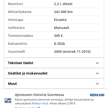
Moottori
2.2 l, diesel
Mittarilukema
242 000 km
Vetotapa
Etuveto
Vaihteisto
Manuaali
Toimistomaksu
349 €
Katsastettu
8-2026
Vuosimalli
2009 (ensirek 11-2010)
Tekniset tiedot
Sisätilat ja mukavuudet
Muut
Ajoneuvon historia Suomessa
Katso ajoneuvon aiemmat omistajat, tehdyt katsastukset ja
vakuutukset
Rekkari.fistä
. Hinta alkaen 2,90 €.