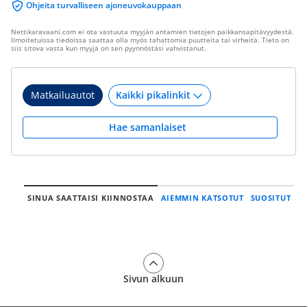
Ohjeita turvalliseen ajoneuvokauppaan
Nettikaravaani.com ei ota vastuuta myyjän antamien tietojen paikkansapitävyydestä.
Ilmoitetuissa tiedoissa saattaa olla myös tahattomia puutteita tai virheitä. Tieto on
siis sitova vasta kun myyjä on sen pyynnöstäsi vahvistanut.
Matkailuautot
Hae samanlaiset
SINUA SAATTAISI KIINNOSTAA
AIEMMIN KATSOTUT
SUOSITUT
Sivun alkuun