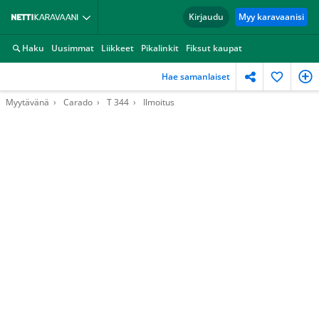
Kirjaudu
Myy karavaanisi
Haku
Uusimmat
Liikkeet
Pikalinkit
Fiksut kaupat
Hae samanlaiset
Myytävänä
Carado
T 344
Ilmoitus