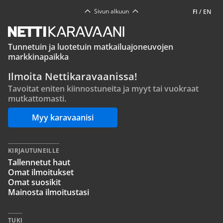
Sivun alkuun
FI
/
EN
Tunnetuin ja luotetuin matkailuajoneuvojen
markkinapaikka
Ilmoita Nettikaravaanissa!
Tavoitat eniten kiinnostuneita ja myyt tai vuokraat
mutkattomasti.
Myy karavaanisi
KIRJAUTUNEILLE
Tallennetut haut
Omat ilmoitukset
Omat suosikit
Mainosta ilmoitustasi
TUKI