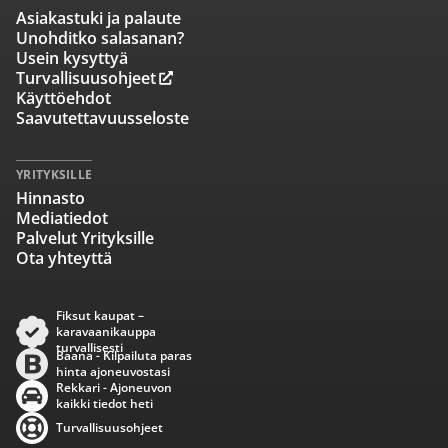
Asiakastuki ja palaute
Unohditko salasanan?
Usein kysyttyä
Turvallisuusohjeet
Käyttöehdot
Saavutettavuusseloste
YRITYKSILLE
Hinnasto
Mediatiedot
Palvelut Yrityksille
Ota yhteyttä
Fiksut kaupat –
karavaanikauppa
turvallisesti
Baana - Kilpailuta paras
hinta ajoneuvostasi
Rekkari - Ajoneuvon
kaikki tiedot heti
Turvallisuusohjeet