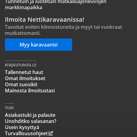
Tunnetuin ja luotetuin matkailuajoneuvojen
markkinapaikka
Ilmoita Nettikaravaanissa!
Tavoitat eniten kiinnostuneita ja myyt tai vuokraat
mutkattomasti.
Myy karavaanisi
KIRJAUTUNEILLE
Tallennetut haut
Omat ilmoitukset
Omat suosikit
Mainosta ilmoitustasi
TUKI
Asiakastuki ja palaute
Unohditko salasanan?
Usein kysyttyä
Turvallisuusohjeet