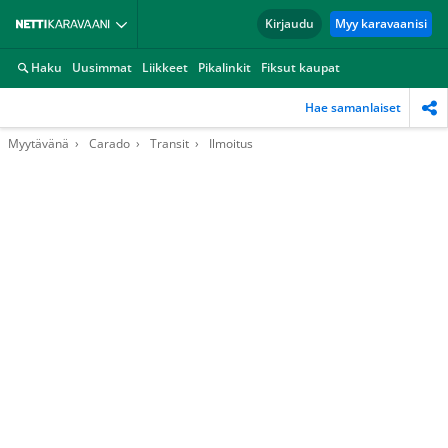
Kirjaudu
Myy karavaanisi
Haku
Uusimmat
Liikkeet
Pikalinkit
Fiksut kaupat
Hae samanlaiset
Myytävänä
Carado
Transit
Ilmoitus