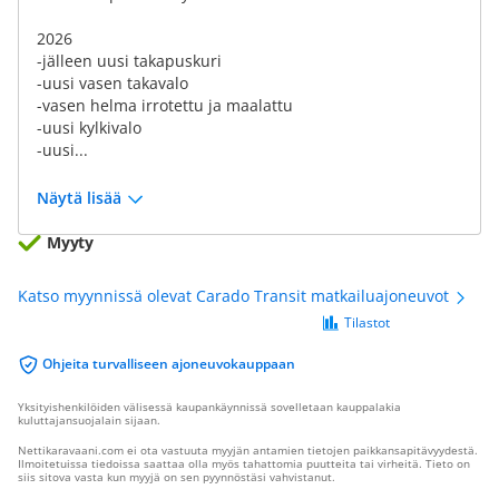
2026
-jälleen uusi takapuskuri
-uusi vasen takavalo
-vasen helma irrotettu ja maalattu
-uusi kylkivalo
-uusi...
Näytä lisää
Myyty
Katso myynnissä olevat Carado Transit matkailuajoneuvot
Tilastot
Ohjeita turvalliseen ajoneuvokauppaan
Yksityishenkilöiden välisessä kaupankäynnissä sovelletaan kauppalakia
kuluttajansuojalain sijaan.
Nettikaravaani.com ei ota vastuuta myyjän antamien tietojen paikkansapitävyydestä.
Ilmoitetuissa tiedoissa saattaa olla myös tahattomia puutteita tai virheitä. Tieto on
siis sitova vasta kun myyjä on sen pyynnöstäsi vahvistanut.