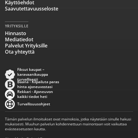
Käyttöehdot
Saavutettavuusseloste
YRITYKSILLE
Hinnasto
Mediatiedot
Palvelut Yrityksille
Ota yhteyttä
Fiksut kaupat –
karavaanikauppa
turvallisesti
Baana - Kilpailuta paras
hinta ajoneuvostasi
Rekkari - Ajoneuvon
kaikki tiedot heti
Turvallisuusohjeet
Tämän palvelun ilmoitukset ovat mainoksia, jotka näytetään sinulle hakusi
mukaisesti. Muuhun palvelun kohdennettuun mainontaan voit vaikuttaa
evästeasetusten kautta.