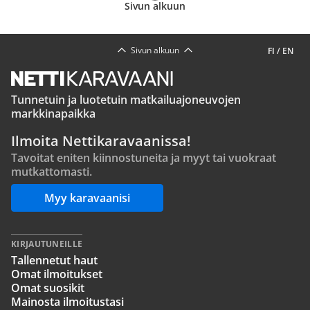
Sivun alkuun
Sivun alkuun
FI
/
EN
Tunnetuin ja luotetuin matkailuajoneuvojen
markkinapaikka
Ilmoita Nettikaravaanissa!
Tavoitat eniten kiinnostuneita ja myyt tai vuokraat
mutkattomasti.
Myy karavaanisi
KIRJAUTUNEILLE
Tallennetut haut
Omat ilmoitukset
Omat suosikit
Mainosta ilmoitustasi