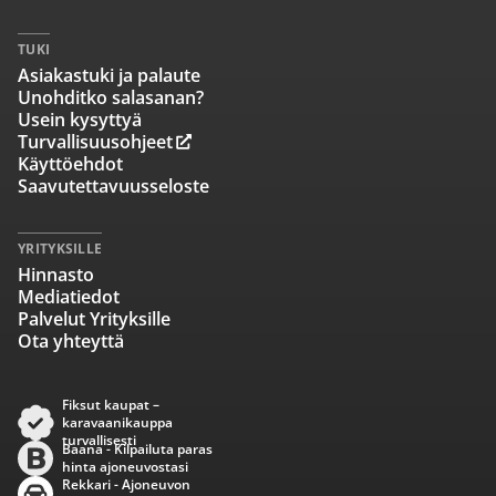
TUKI
Asiakastuki ja palaute
Unohditko salasanan?
Usein kysyttyä
Turvallisuusohjeet
Käyttöehdot
Saavutettavuusseloste
YRITYKSILLE
Hinnasto
Mediatiedot
Palvelut Yrityksille
Ota yhteyttä
Fiksut kaupat –
karavaanikauppa
turvallisesti
Baana - Kilpailuta paras
hinta ajoneuvostasi
Rekkari - Ajoneuvon