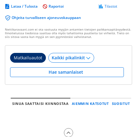
Lataa / Tulosta
Raportoi
Tilastot
Ohjeita turvalliseen ajoneuvokauppaan
Nettikaravaani.com ei ota vastuuta myyjän antamien tietojen paikkansapitävyydestä.
Ilmoitetuissa tiedoissa saattaa olla myös tahattomia puutteita tai virheitä. Tieto on
siis sitova vasta kun myyjä on sen pyynnöstäsi vahvistanut.
Matkailuautot
Hae samanlaiset
SINUA SAATTAISI KIINNOSTAA
AIEMMIN KATSOTUT
SUOSITUT