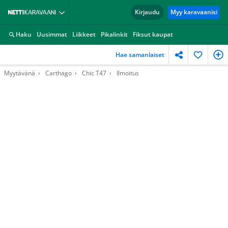
Kirjaudu
Myy karavaanisi
Haku
Uusimmat
Liikkeet
Pikalinkit
Fiksut kaupat
Hae samanlaiset
Myytävänä
Carthago
Chic T47
Ilmoitus