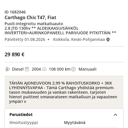
ID 1682046
Carthago Chic T47, Fiat
Puoli-integroitu matkailuauto
2.8 JTD 130hv ** ALDE(KAASU/SÄHKÖ),
INVERTTERI+AURINKOPANEELI, PARIVUODE PITKITTÄIN **
Päivitetty 01.08.2026
Kokkola, Keski-Pohjanmaa
29 890 €
Diesel
2004
108 000 km
Manuaali
TÄHÄN AJONEUVOON 2,99 % RAHOITUSKORKO + 3KK
LYHENNYSVAPAA - Tämä Carthago yhdistää premium-
tason mukavuuden ja vankan rakenteen, tarjoten
hienot puitteet omavaraiseen matkailuun ja vapauteen
ympäri v
Perustiedot
Ilmoitustyyppi
Myytävänä