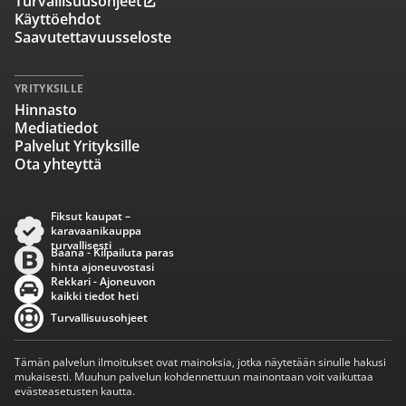
Turvallisuusohjeet
Käyttöehdot
Saavutettavuusseloste
YRITYKSILLE
Hinnasto
Mediatiedot
Palvelut Yrityksille
Ota yhteyttä
Fiksut kaupat –
karavaanikauppa
turvallisesti
Baana - Kilpailuta paras
hinta ajoneuvostasi
Rekkari - Ajoneuvon
kaikki tiedot heti
Turvallisuusohjeet
Tämän palvelun ilmoitukset ovat mainoksia, jotka näytetään sinulle hakusi
mukaisesti. Muuhun palvelun kohdennettuun mainontaan voit vaikuttaa
evästeasetusten kautta.