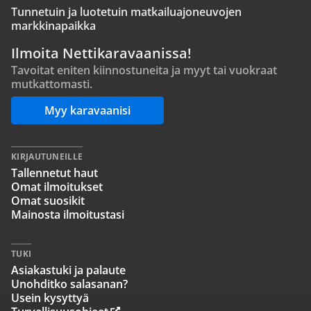
Tunnetuin ja luotetuin matkailuajoneuvojen
markkinapaikka
Ilmoita Nettikaravaanissa!
Tavoitat eniten kiinnostuneita ja myyt tai vuokraat
mutkattomasti.
Myy karavaanisi
KIRJAUTUNEILLE
Tallennetut haut
Omat ilmoitukset
Omat suosikit
Mainosta ilmoitustasi
TUKI
Asiakastuki ja palaute
Unohditko salasanan?
Usein kysyttyä