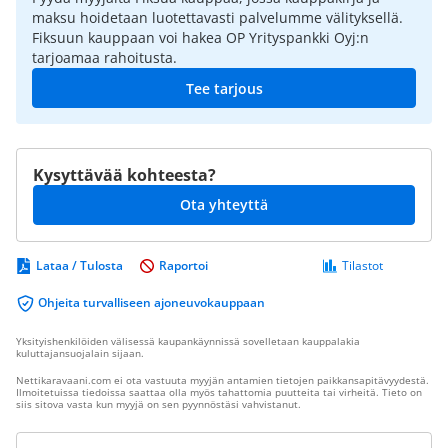
maksu hoidetaan luotettavasti palvelumme välityksellä.
Fiksuun kauppaan voi hakea OP Yrityspankki Oyj:n
tarjoamaa rahoitusta.
Tee tarjous
Kysyttävää kohteesta?
Ota yhteyttä
Lataa / Tulosta
Raportoi
Tilastot
Ohjeita turvalliseen ajoneuvokauppaan
Yksityishenkilöiden välisessä kaupankäynnissä sovelletaan kauppalakia
kuluttajansuojalain sijaan.
Nettikaravaani.com ei ota vastuuta myyjän antamien tietojen paikkansapitävyydestä.
Ilmoitetuissa tiedoissa saattaa olla myös tahattomia puutteita tai virheitä. Tieto on
siis sitova vasta kun myyjä on sen pyynnöstäsi vahvistanut.