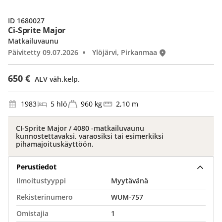
ID 1680027
Ci-Sprite Major
Matkailuvaunu
Päivitetty 09.07.2026
Ylöjärvi, Pirkanmaa
650 €
ALV väh.kelp.
1983
5 hlö
960 kg
2,10 m
CI-Sprite Major / 4080 -matkailuvaunu
kunnostettavaksi, varaosiksi tai esimerkiksi
pihamajoituskäyttöön.
Perustiedot
Ilmoitustyyppi
Myytävänä
Rekisterinumero
WUM-757
Omistajia
1