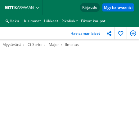
Kirjaudu
Myy karavaanisi
Haku
Uusimmat
Liikkeet
Pikalinkit
Fiksut kaupat
Hae samanlaiset
Myytävänä
Ci-Sprite
Major
Ilmoitus