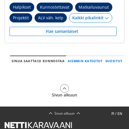
Halpikset
Kunnostettavat
Matkailuvaunut
Projektit
ALV väh. kelp
Hae samanlaiset
SINUA SAATTAISI KIINNOSTAA
AIEMMIN KATSOTUT
SUOSITUT
Sivun alkuun
Sivun alkuun
FI
/
EN