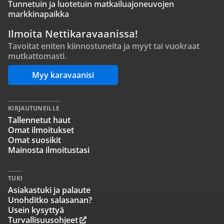
Tunnetuin ja luotetuin matkailuajoneuvojen
markkinapaikka
Ilmoita Nettikaravaanissa!
Tavoitat eniten kiinnostuneita ja myyt tai vuokraat
mutkattomasti.
Myy karavaanisi
KIRJAUTUNEILLE
Tallennetut haut
Omat ilmoitukset
Omat suosikit
Mainosta ilmoitustasi
TUKI
Asiakastuki ja palaute
Unohditko salasanan?
Usein kysyttyä
Turvallisuusohjeet