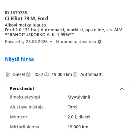
ID 1670785
Ci Elliot 79 M, Ford
Alkovi matkailuauto
Ford 2.0 131 hv | Automaatti, markiisi, pp-teline, sis. ALV
**RAHOITUSKORKO ALK. 1,99%**
Päivitetty 23.06.2026
Nummela, Uusimaa
Näytä hinta
Diesel
2022
19 000 km
Automaatti
Perustiedot
Ilmoitustyyppi
Myytävänä
Alustavalmistaja
Ford
Moottori
2.0 l, diesel
Mittarilukema
19 000 km