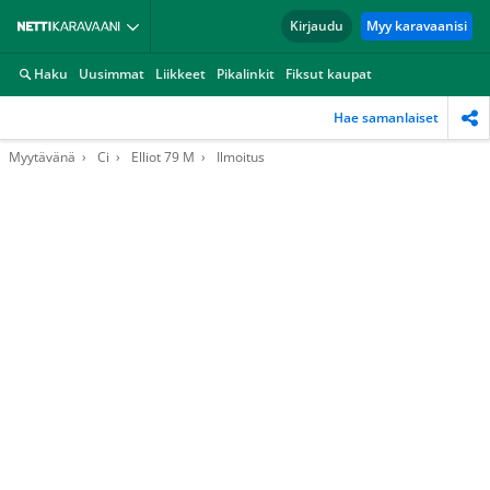
Kirjaudu
Myy karavaanisi
Haku
Uusimmat
Liikkeet
Pikalinkit
Fiksut kaupat
Hae samanlaiset
Myytävänä
Ci
Elliot 79 M
Ilmoitus