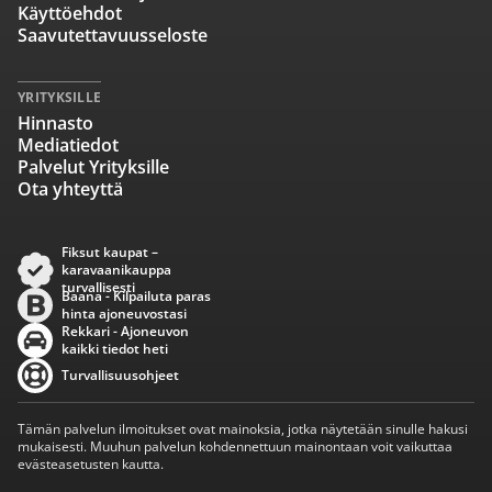
Käyttöehdot
Saavutettavuusseloste
YRITYKSILLE
Hinnasto
Mediatiedot
Palvelut Yrityksille
Ota yhteyttä
Fiksut kaupat –
karavaanikauppa
turvallisesti
Baana - Kilpailuta paras
hinta ajoneuvostasi
Rekkari - Ajoneuvon
kaikki tiedot heti
Turvallisuusohjeet
Tämän palvelun ilmoitukset ovat mainoksia, jotka näytetään sinulle hakusi
mukaisesti. Muuhun palvelun kohdennettuun mainontaan voit vaikuttaa
evästeasetusten kautta.