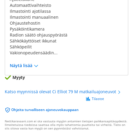
Automaattivaihteisto
Ilmastointi ajotilassa
Ilmastointi manuaalinen
Ohjaustehostin
Pysäköintikamera
Radion säätö ohjauspyörästä
Sähkökäyttöiset ikkunat
Sähköpeilit
Vakionopeudensäädin...
Näytä lisää
Myyty
Katso myynnissä olevat Ci Elliot 79 M matkailuajoneuvot
Tilastot
Ohjeita turvalliseen ajoneuvokauppaan
Nettikaravaani.com ei ota vastuuta myyjän antamien tietojen paikkansapitävyydestä.
Ilmoitetuissa tiedoissa saattaa olla myös tahattomia puutteita tai virheitä. Tieto on
siis sitova vasta kun myyjä on sen pyynnöstäsi vahvistanut.