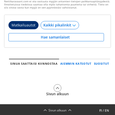
Nettikaravaani.com ei ota vastuuta myyjän antamien tietojen paikkansapitävyydestä.
Ilmoitetuissa tiedoissa saattaa olla myös tahattomia puutteita tai virheitä. Tieto on
siis sitova vasta kun myyjä on sen pyynnöstäsi vahvistanut.
Matkailuautot
Hae samanlaiset
SINUA SAATTAISI KIINNOSTAA
AIEMMIN KATSOTUT
SUOSITUT
Sivun alkuun
Sivun alkuun
FI
/
EN