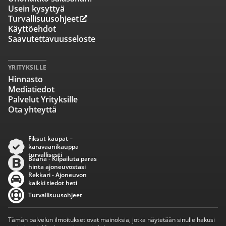
Usein kysyttyä
Turvallisuusohjeet
Käyttöehdot
Saavutettavuusseloste
YRITYKSILLE
Hinnasto
Mediatiedot
Palvelut Yrityksille
Ota yhteyttä
Fiksut kaupat –
karavaanikauppa
turvallisesti
Baana - Kilpailuta paras
hinta ajoneuvostasi
Rekkari - Ajoneuvon
kaikki tiedot heti
Turvallisuusohjeet
Tämän palvelun ilmoitukset ovat mainoksia, jotka näytetään sinulle hakusi