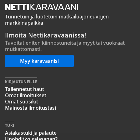
Tunnetuin ja luotetuin matkailuajoneuvojen
markkinapaikka
Ilmoita Nettikaravaanissa!
Tavoitat eniten kiinnostuneita ja myyt tai vuokraat
mutkattomasti.
Myy karavaanisi
KIRJAUTUNEILLE
Tallennetut haut
Omat ilmoitukset
Omat suosikit
Mainosta ilmoitustasi
TUKI
Asiakastuki ja palaute
Unohditko salasanan?