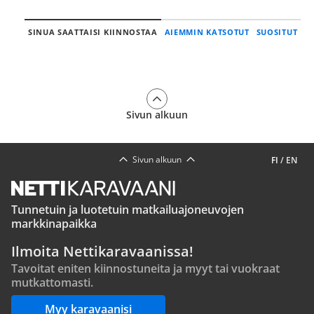
SINUA SAATTAISI KIINNOSTAA
AIEMMIN KATSOTUT
SUOSITUT
Sivun alkuun
Sivun alkuun
FI
/
EN
Tunnetuin ja luotetuin matkailuajoneuvojen
markkinapaikka
Ilmoita Nettikaravaanissa!
Tavoitat eniten kiinnostuneita ja myyt tai vuokraat
mutkattomasti.
Myy karavaanisi