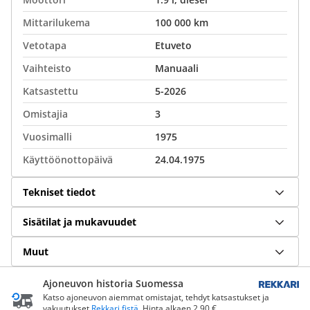
Mittarilukema
100 000 km
Vetotapa
Etuveto
Vaihteisto
Manuaali
Katsastettu
5-2026
Omistajia
3
Vuosimalli
1975
Käyttöönottopäivä
24.04.1975
Tekniset tiedot
Sisätilat ja mukavuudet
Muut
Ajoneuvon historia Suomessa
Katso ajoneuvon aiemmat omistajat, tehdyt katsastukset ja
vakuutukset
Rekkari.fistä
. Hinta alkaen 2,90 €.