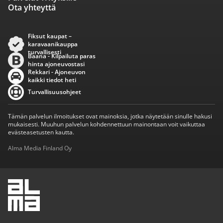
Ota yhteyttä
Fiksut kaupat –
karavaanikauppa
turvallisesti
Baana - Kilpailuta paras
hinta ajoneuvostasi
Rekkari - Ajoneuvon
kaikki tiedot heti
Turvallisuusohjeet
Tämän palvelun ilmoitukset ovat mainoksia, jotka näytetään sinulle hakusi
mukaisesti. Muuhun palvelun kohdennettuun mainontaan voit vaikuttaa
evästeasetusten kautta.
Alma Media Finland Oy