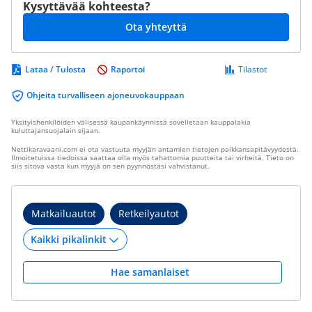
Kysyttävää kohteesta?
Ota yhteyttä
Lataa / Tulosta
Raportoi
Tilastot
Ohjeita turvalliseen ajoneuvokauppaan
Yksityishenkilöiden välisessä kaupankäynnissä sovelletaan kauppalakia
kuluttajansuojalain sijaan.
Nettikaravaani.com ei ota vastuuta myyjän antamien tietojen paikkansapitävyydestä.
Ilmoitetuissa tiedoissa saattaa olla myös tahattomia puutteita tai virheitä. Tieto on
siis sitova vasta kun myyjä on sen pyynnöstäsi vahvistanut.
Matkailuautot
Retkeilyautot
Hae samanlaiset