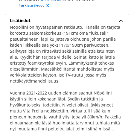
Tarkista tiedot
Lisätiedot
Nöpöliini on hyvätapainen retkiauto. Hänellä on tarjota
korotettu seisomakorkeus (191cm) oma "lukusali"
pesualtaineen, läpi kuljettava olohuone johon parilla
käden liikkeellä saa yöksi 170/190cm parivuoteen.
Säilytystiloja on riittävästi sekä seinillä että istuinten
alla. Kyydit hän tarjoaa viidelle. Seinät, katto ja lattia
eristetty foam/styroksilevyin. Lämmityksenä tehokas
dieselämmitin. Maasähköliitäntä mahdollistaa myös
verkkolaitteiden käytön. Iso TV-ruutu jossa myös
nettikäyttömahdollisuus.
Vuonna 2021-2022 uuden elämän saanut Nöpöliini
käytiin silloin kokonaan läpi. Sydän tutkittiin ja
hyväkuntoiseksi todettiin. Nivelet olivat jäykistyneet
mutta Vita Prolla notkistettiin. Virtaa tuli lisää kuin
pieneen hepoon ja vauhti yltyi jopa yli 80km/h. Pakkelia
ei naamaan ole iästä huolimatta tarvinnut tuhlata,mitä
nyt muutama finni peitelty. Jalat toimii siinä missä...