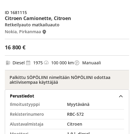
ID 1681115
Citroen Camionette, Citroen
Retkeilyauto matkailuauto
Nokia, Pirkanmaa
16 800 €
Diesel
1975
100 000 km
Manuaali
Palkittu SÖPÖLIINI nimeltään NÖPÖLIINI odottaa
aktiivisempaa käyttäjää
Perustiedot
Ilmoitustyyppi
Myytävänä
Rekisterinumero
RBC-572
Alustavalmistaja
Citroen
Moottori
1.9 l, diesel