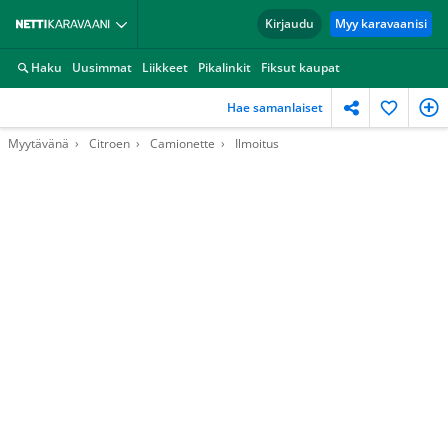
Kirjaudu
Myy karavaanisi
Haku
Uusimmat
Liikkeet
Pikalinkit
Fiksut kaupat
Hae samanlaiset
Myytävänä
Citroen
Camionette
Ilmoitus