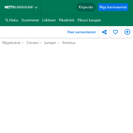
Kirjaudu
Myy karavaanisi
Haku
Uusimmat
Liikkeet
Pikalinkit
Fiksut kaupat
Hae samanlaiset
Myytävänä
Citroen
Jumper
Ilmoitus