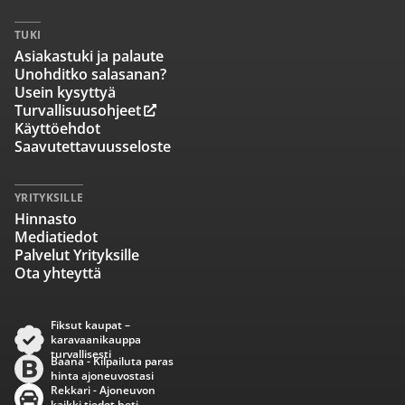
TUKI
Asiakastuki ja palaute
Unohditko salasanan?
Usein kysyttyä
Turvallisuusohjeet
Käyttöehdot
Saavutettavuusseloste
YRITYKSILLE
Hinnasto
Mediatiedot
Palvelut Yrityksille
Ota yhteyttä
Fiksut kaupat –
karavaanikauppa
turvallisesti
Baana - Kilpailuta paras
hinta ajoneuvostasi
Rekkari - Ajoneuvon
kaikki tiedot heti