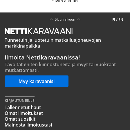
Sivun alkuun
Sivun alkuun
FI
/
EN
Tunnetuin ja luotetuin matkailuajoneuvojen
markkinapaikka
Ilmoita Nettikaravaanissa!
Tavoitat eniten kiinnostuneita ja myyt tai vuokraat
mutkattomasti.
Myy karavaanisi
KIRJAUTUNEILLE
Tallennetut haut
Omat ilmoitukset
Omat suosikit
Mainosta ilmoitustasi