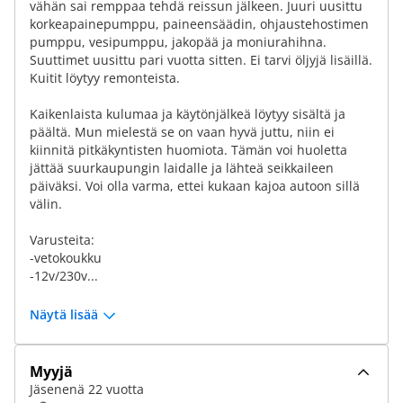
vähän sai remppaa tehdä reissun jälkeen. Juuri uusittu
korkeapainepumppu, paineensäädin, ohjaustehostimen
pumppu, vesipumppu, jakopää ja moniurahihna.
Suuttimet uusittu pari vuotta sitten. Ei tarvi öljyjä lisäillä.
Kuitit löytyy remonteista.
Kaikenlaista kulumaa ja käytönjälkeä löytyy sisältä ja
päältä. Mun mielestä se on vaan hyvä juttu, niin ei
kiinnitä pitkäkyntisten huomiota. Tämän voi huoletta
jättää suurkaupungin laidalle ja lähteä seikkaileen
päiväksi. Voi olla varma, ettei kukaan kajoa autoon sillä
välin.
Varusteita:
-vetokoukku
-12v/230v...
Näytä lisää
Myyjä
Jäsenenä 22 vuotta