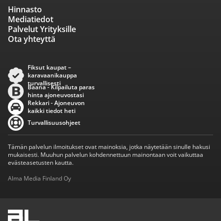
Hinnasto
Mediatiedot
Palvelut Yrityksille
Ota yhteyttä
Fiksut kaupat –
karavaanikauppa
turvallisesti
Baana - Kilpailuta paras
hinta ajoneuvostasi
Rekkari - Ajoneuvon
kaikki tiedot heti
Turvallisuusohjeet
Tämän palvelun ilmoitukset ovat mainoksia, jotka näytetään sinulle hakusi
mukaisesti. Muuhun palvelun kohdennettuun mainontaan voit vaikuttaa
evästeasetusten kautta.
Alma Media Finland Oy