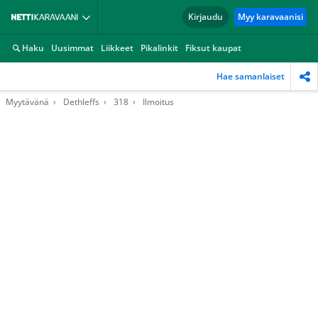
Kirjaudu
Myy karavaanisi
Haku
Uusimmat
Liikkeet
Pikalinkit
Fiksut kaupat
Hae samanlaiset
Myytävänä
Dethleffs
318
Ilmoitus