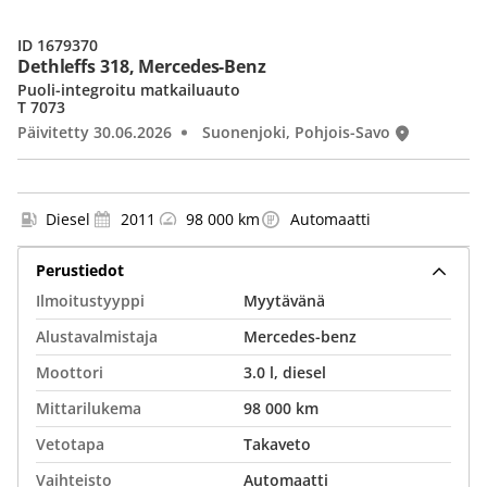
ID 1679370
Dethleffs 318, Mercedes-Benz
Puoli-integroitu matkailuauto
T 7073
Päivitetty 30.06.2026
Suonenjoki, Pohjois-Savo
Diesel
2011
98 000 km
Automaatti
Perustiedot
Ilmoitustyyppi
Myytävänä
Alustavalmistaja
Mercedes-benz
Moottori
3.0 l, diesel
Mittarilukema
98 000 km
Vetotapa
Takaveto
Vaihteisto
Automaatti