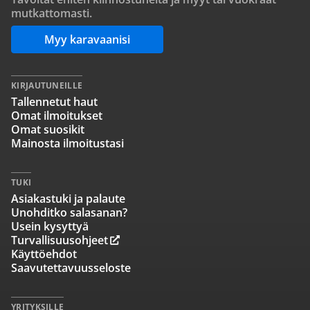
mutkattomasti.
Myy karavaanisi
KIRJAUTUNEILLE
Tallennetut haut
Omat ilmoitukset
Omat suosikit
Mainosta ilmoitustasi
TUKI
Asiakastuki ja palaute
Unohditko salasanan?
Usein kysyttyä
Turvallisuusohjeet
Käyttöehdot
Saavutettavuusseloste
YRITYKSILLE