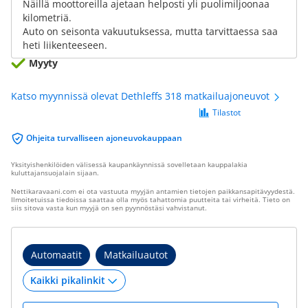
Näillä moottoreilla ajetaan helposti yli puolimiljoonaa
kilometriä.
Auto on seisonta vakuutuksessa, mutta tarvittaessa saa
heti liikenteeseen.
Myyty
Katso myynnissä olevat Dethleffs 318 matkailuajoneuvot
Tilastot
Ohjeita turvalliseen ajoneuvokauppaan
Yksityishenkilöiden välisessä kaupankäynnissä sovelletaan kauppalakia
kuluttajansuojalain sijaan.
Nettikaravaani.com ei ota vastuuta myyjän antamien tietojen paikkansapitävyydestä.
Ilmoitetuissa tiedoissa saattaa olla myös tahattomia puutteita tai virheitä. Tieto on
siis sitova vasta kun myyjä on sen pyynnöstäsi vahvistanut.
Automaatit
Matkailuautot