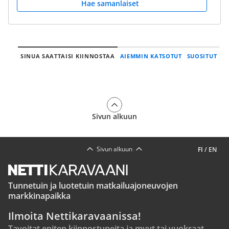
Hae samanlaiset
SINUA SAATTAISI KIINNOSTAA
AIEMMIN KATSOTUT
SUOSITUT
Sivun alkuun
Sivun alkuun
FI
/
EN
Tunnetuin ja luotetuin matkailuajoneuvojen
markkinapaikka
Ilmoita Nettikaravaanissa!
Tavoitat eniten kiinnostuneita ja myyt tai vuokraat