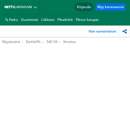
Kirjaudu
Myy karavaanisi
Haku
Uusimmat
Liikkeet
Pikalinkit
Fiksut kaupat
Hae samanlaiset
Myytävänä
Dethleffs
540 SK
Ilmoitus