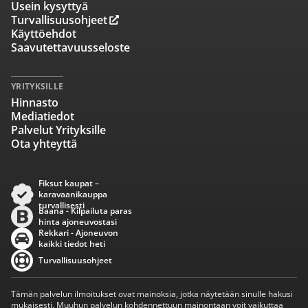
Usein kysyttyä
Turvallisuusohjeet
Käyttöehdot
Saavutettavuusseloste
YRITYKSILLE
Hinnasto
Mediatiedot
Palvelut Yrityksille
Ota yhteyttä
Fiksut kaupat –
karavaanikauppa
turvallisesti
Baana - Kilpailuta paras
hinta ajoneuvostasi
Rekkari - Ajoneuvon
kaikki tiedot heti
Turvallisuusohjeet
Tämän palvelun ilmoitukset ovat mainoksia, jotka näytetään sinulle hakusi
mukaisesti. Muuhun palvelun kohdennettuun mainontaan voit vaikuttaa