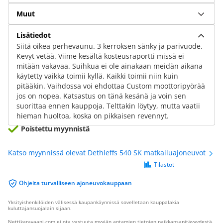
Muut
Lisätiedot
Siitä oikea perhevaunu. 3 kerroksen sänky ja parivuode.
Kevyt vetää. Viime kesältä kosteusraportti missä ei
mitään vakavaa. Suihkua ei ole ainakaan meidän aikana
käytetty vaikka toimii kyllä. Kaikki toimii niin kuin
pitääkin. Vaihdossa voi ehdottaa Custom moottoripyörää
jos on nopea. Katsastus on tänä kesänä ja voin sen
suorittaa ennen kauppoja. Telttakin löytyy, mutta vaatii
hieman huoltoa, koska on pikkaisen revennyt.
Poistettu myynnistä
Katso myynnissä olevat Dethleffs 540 SK matkailuajoneuvot
Tilastot
Ohjeita turvalliseen ajoneuvokauppaan
Yksityishenkilöiden välisessä kaupankäynnissä sovelletaan kauppalakia
kuluttajansuojalain sijaan.
Nettikaravaani.com ei ota vastuuta myyjän antamien tietojen paikkansapitävyydestä.