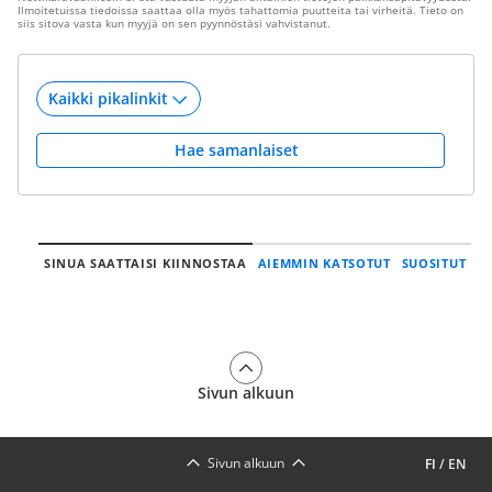
Ilmoitetuissa tiedoissa saattaa olla myös tahattomia puutteita tai virheitä. Tieto on
siis sitova vasta kun myyjä on sen pyynnöstäsi vahvistanut.
Hae samanlaiset
SINUA SAATTAISI KIINNOSTAA
AIEMMIN KATSOTUT
SUOSITUT
Sivun alkuun
Sivun alkuun
FI
/
EN