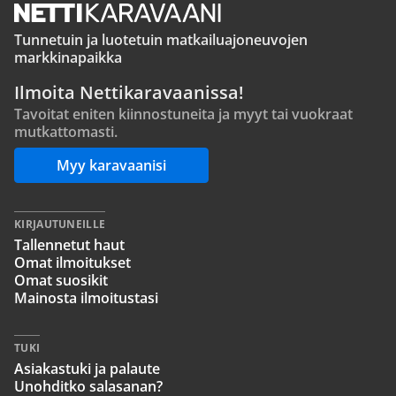
Tunnetuin ja luotetuin matkailuajoneuvojen
markkinapaikka
Ilmoita Nettikaravaanissa!
Tavoitat eniten kiinnostuneita ja myyt tai vuokraat
mutkattomasti.
Myy karavaanisi
KIRJAUTUNEILLE
Tallennetut haut
Omat ilmoitukset
Omat suosikit
Mainosta ilmoitustasi
TUKI
Asiakastuki ja palaute
Unohditko salasanan?