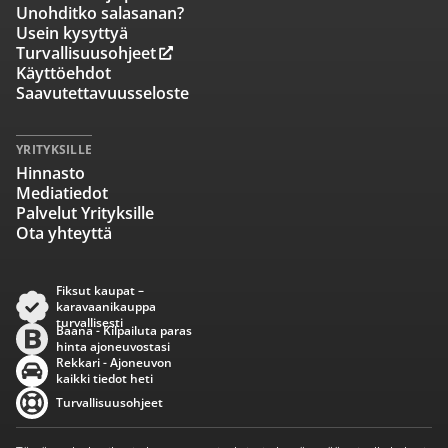
Unohditko salasanan?
Usein kysyttyä
Turvallisuusohjeet
Käyttöehdot
Saavutettavuusseloste
YRITYKSILLE
Hinnasto
Mediatiedot
Palvelut Yrityksille
Ota yhteyttä
Fiksut kaupat –
karavaanikauppa
turvallisesti
Baana - Kilpailuta paras
hinta ajoneuvostasi
Rekkari - Ajoneuvon
kaikki tiedot heti
Turvallisuusohjeet