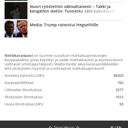
Nuori ryöstettiin väki­valtaisesti – Takki ja
kengätkin vietiin: Tunnetko tätä kaksikkoa?
Media: Trump raivostui Hegsethille
Nettikaravaani
on Suomen suosituin matkailuajoneuvojen
kauppapaikka, jossa käytetyt ja uudet matkailuautot ja asuntovaunut
vaihtavat omistajaa helposti. Meiltä löydät sekä karavaaniliikkeiden
että yksityisten myymät ja vuokraamat matkailuajoneuvot.
Kohteita katsottu (24h):
88303
Karavaaniliikkeet:
763
Liikkeiden ilmoituksia:
3277
Yksityisten ilmoituksia:
1612
Uusia ilmoituksia (24h):
93
Sivun alkuun
FI
/
EN