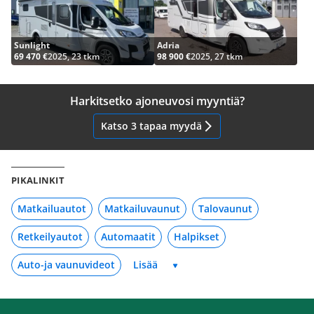
Sunlight
Adria
69 470 €
2025, 23 tkm
98 900 €
2025, 27 tkm
Harkitsetko ajoneuvosi myyntiä?
Katso 3 tapaa myydä
PIKALINKIT
Matkailuautot
Matkailuvaunut
Talovaunut
Retkeilyautot
Automaatit
Halpikset
Auto-ja vaunuvideot