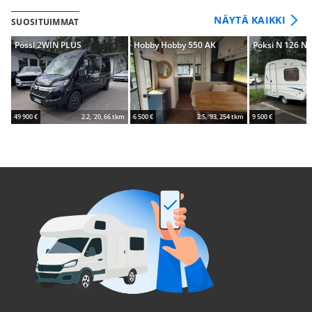
NÄYTÄ KAIKKI
SUOSITUIMMAT
Pössl 2WIN PLUS
Hobby Hobby 550 AK
Poksi N 126 N
49 900 €
2.2, '20, 66 tkm
6 500 €
2.5, '93, 254 tkm
9 500 €