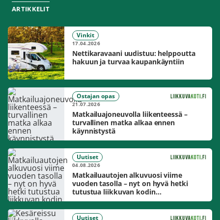
ARTIKKELIT
Vinkit
17.04.2026
Nettikaravaani uudistuu: helppoutta
hakuun ja turvaa kaupankäyntiin
Ostajan opas
21.07.2026
Matkailuajoneuvolla liikenteessä –
turvallinen matka alkaa ennen
käynnistystä
Uutiset
04.08.2026
Matkailuautojen alkuvuosi viime
vuoden tasolla – nyt on hyvä hetki
tutustua liikkuvan kodin
mahdollisuuksiin
Uutiset