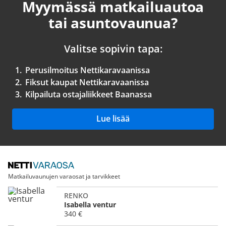
Myymässä matkailuautoa
tai asuntovaunua?
Valitse sopivin tapa:
1.
Perusilmoitus Nettikaravaanissa
2.
Fiksut kaupat Nettikaravaanissa
3.
Kilpailuta ostajaliikkeet Baanassa
Lue lisää
Matkailuvaunujen varaosat ja tarvikkeet
RENKO
Isabella ventur
340 €