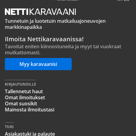
Tunnetuin ja luotetuin matkailuajoneuvojen
markkinapaikka
Ilmoita Nettikaravaanissa!
Tavoitat eniten kiinnostuneita ja myyt tai vuokraat
mutkattomasti.
Myy karavaanisi
KIRJAUTUNEILLE
Tallennetut haut
Omat ilmoitukset
Omat suosikit
Mainosta ilmoitustasi
TUKI
Asiakastuki ja palaute