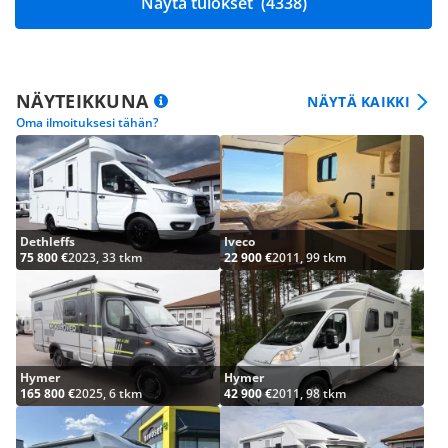
Näytä tulokset
(4338)
NÄYTEIKKUNA
NÄYTÄ KAIKKI
Oma ilmoituksesi tähän?
Dethleffs
Iveco
75 800 €
2023, 33 tkm
22 900 €
2011, 99 tkm
Hymer
Hymer
165 800 €
2025, 6 tkm
42 900 €
2011, 98 tkm