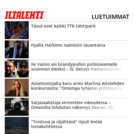
LUETUIMMAT
Tässä ovat kaikki TTK-tähtiparit
Hjallis Harkimo naimisiin lauantaina
Ile Vainio vei brandypullon poliisi­asemalle
sovinnon eleeksi – IS: Dennis Pasters­teinilta
tyly vastaus
Asian­tuntijalta karu arvio Martina Aitolehden
konkurssista: ”Omistaja tyhjensi yrityksensä
kassan”
Sarja­saalistaja virnistelee oikeudessa –
Omaisilta lohduton näkemys Saaran, 35,
kohtalosta
”Toistuva ja räjähtävä” ripuli leviää
lomakohteessa