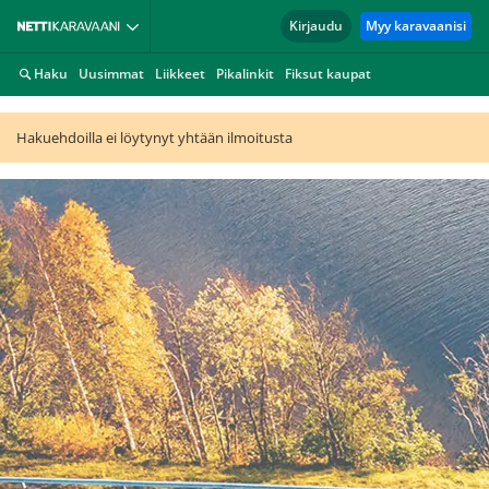
Kirjaudu
Myy karavaanisi
Haku
Uusimmat
Liikkeet
Pikalinkit
Fiksut kaupat
Hakuehdoilla ei löytynyt yhtään ilmoitusta