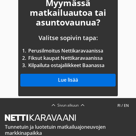
Myymässä
matkailuautoa tai
asuntovaunua?
Valitse sopivin tapa:
1.
Perusilmoitus Nettikaravaanissa
2.
Fiksut kaupat Nettikaravaanissa
3.
Kilpailuta ostajaliikkeet Baanassa
Lue lisää
Sivun alkuun
FI
/
EN
Tunnetuin ja luotetuin matkailuajoneuvojen
markkinapaikka