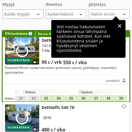
Myyjä
Ilmoitus
Järjestys
Kaikki myyjät
Voit nostaa hakutulosten
kärkeen sinua lähimpänä
Ohituskaista
Nosta ilmoituksesi tähän?
sijaitsevat kohteet, kun olet
Dethleffs Beduin
kirjautuneena sisään ja
hyväksynyt selaimen
740 BFK premium
sijaintitiedot.
7 hlö
● 2023
● 2 500 kg
● 9,4 m
VUOKRATAAN
95
/ vrk
550
/ vko
6
€
€
Etukeittiöllinen uudenveroinen premium vaunu, jäähdytys, inventteri,
pyöräteline.
Lempäälä,
Elokuu
Syyskuu
31
32
33
34
35
36
37
38
39
Viikko
Dethleffs 540 TK
2010
VUOKRATAAN
480
/ vko
6
€