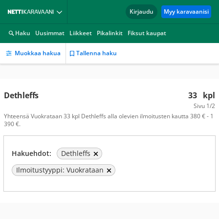
Kirjaudu
Myy karavaanisi
Haku
Uusimmat
Liikkeet
Pikalinkit
Fiksut kaupat
Muokkaa hakua
Tallenna haku
Dethleffs
33
kpl
Sivu
1/2
Yhteensä Vuokrataan 33 kpl Dethleffs alla olevien ilmoitusten kautta 380 € - 1
390 €.
Hakuehdot:
Dethleffs
Ilmoitustyyppi: Vuokrataan