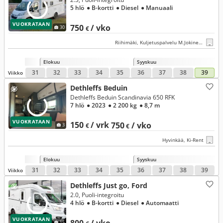
5 hlö
● B-kortti
● Diesel
● Manuaali
VUOKRATAAN
750
/ vko
30
€
Riihimäki, Kuljetuspalvelu M.Jokinen Oy
Elokuu
Syyskuu
31
32
33
34
35
36
37
38
39
Viikko
Dethleffs Beduin
Dethleffs Beduin Scandinavia 650 RFK
7 hlö
● 2023
● 2 200 kg
● 8,7 m
VUOKRATAAN
150
/ vrk
750
/ vko
3
€
€
Hyvinkää, Ki-Rent
Elokuu
Syyskuu
31
32
33
34
35
36
37
38
39
Viikko
Dethleffs Just go, Ford
2.0, Puoli-integroitu
4 hlö
● B-kortti
● Diesel
● Automaatti
VUOKRATAAN
15