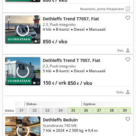
800
/ vko
€
Rovaniemi, Jorma Petäjäniemi
Dethleffs Trend T7057, Fiat
2.3, Puoli-integroitu
4 hlö
● B-kortti
● Diesel
● Manuaali
VUOKRATAAN
850
/ vko
9
€
Pori,
Dethleffs Trend T 7057, Fiat
2.3, Puoli-integroitu
5 hlö
● B-kortti
● Diesel
● Manuaali
VUOKRATAAN
150
/ vrk
850
/ vko
10
€
€
Oulu,
Elokuu
Syyskuu
31
32
33
34
35
36
37
38
39
Viikko
Dethleffs Beduin
Scandinavia 740 bfk
7 hlö
● 2024
● 2 500 kg
● 9,4 m