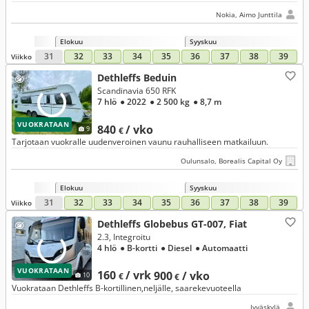
Nokia, Aimo Junttila
Elokuu
Syyskuu
31
32
33
34
35
36
37
38
39
Viikko
Dethleffs Beduin
Scandinavia 650 RFK
7 hlö
● 2022
● 2 500 kg
● 8,7 m
VUOKRATAAN
840
/ vko
9
€
Tarjotaan vuokralle uudenveroinen vaunu rauhalliseen matkailuun.
Oulunsalo, Borealis Capital Oy
Elokuu
Syyskuu
31
32
33
34
35
36
37
38
39
Viikko
Dethleffs Globebus GT-007, Fiat
2.3, Integroitu
4 hlö
● B-kortti
● Diesel
● Automaatti
VUOKRATAAN
160
/ vrk
900
/ vko
10
€
€
Vuokrataan Dethleffs B-kortillinen,neljälle, saarekevuoteella
Jyväskylä,