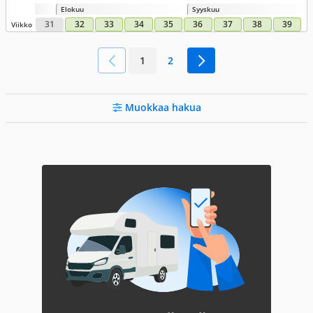
Elokuu
Syyskuu
31
32
33
34
35
36
37
38
39
Viikko
1
2
Muokkaa hakua