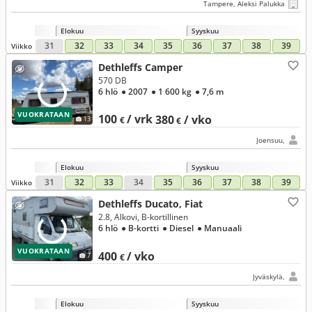
Tampere, Aleksi Palukka
Elokuu
Syyskuu
31
32
33
34
35
36
37
38
39
Viikko
Dethleffs Camper
570 DB
6 hlö
● 2007
● 1 600 kg
● 7,6 m
VUOKRATAAN
100
/ vrk
380
/ vko
13
€
€
Joensuu,
Elokuu
Syyskuu
31
32
33
34
35
36
37
38
39
Viikko
Dethleffs Ducato, Fiat
2.8, Alkovi, B-kortillinen
6 hlö
● B-kortti
● Diesel
● Manuaali
VUOKRATAAN
400
/ vko
7
€
Jyväskylä,
Elokuu
Syyskuu