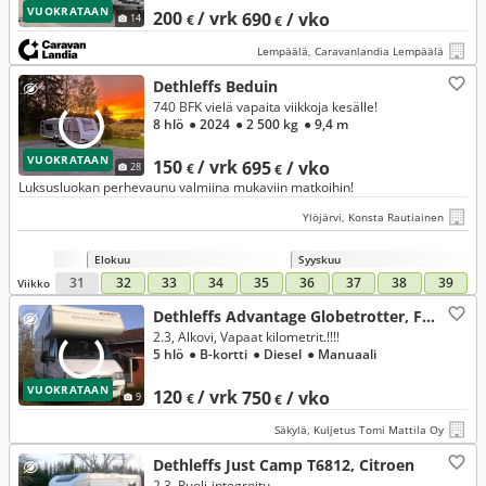
VUOKRATAAN
200
/ vrk
690
/ vko
14
€
€
Lempäälä, Caravanlandia Lempäälä
Dethleffs Beduin
740 BFK vielä vapaita viikkoja kesälle!
8 hlö
● 2024
● 2 500 kg
● 9,4 m
VUOKRATAAN
150
/ vrk
695
/ vko
28
€
€
Luksusluokan perhevaunu valmiina mukaviin matkoihin!
Ylöjärvi, Konsta Rautiainen
Elokuu
Syyskuu
31
32
33
34
35
36
37
38
39
Viikko
Dethleffs Advantage Globetrotter, Fiat
2.3, Alkovi, Vapaat kilometrit.!!!!
5 hlö
● B-kortti
● Diesel
● Manuaali
VUOKRATAAN
120
/ vrk
750
/ vko
9
€
€
Säkylä, Kuljetus Tomi Mattila Oy
Dethleffs Just Camp T6812, Citroen
2.3, Puoli-integroitu