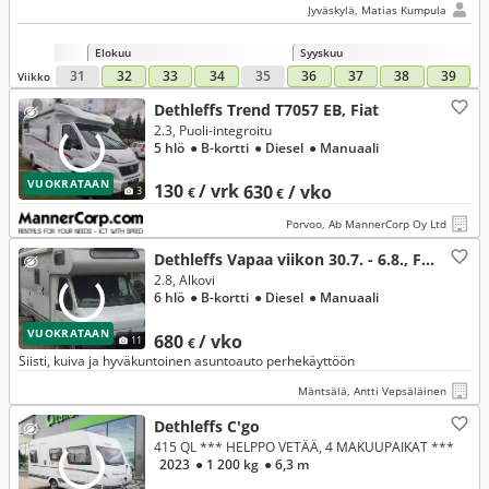
Jyväskylä, Matias Kumpula
Elokuu
Syyskuu
31
32
33
34
35
36
37
38
39
Viikko
Dethleffs Trend T7057 EB, Fiat
2.3, Puoli-integroitu
5 hlö
● B-kortti
● Diesel
● Manuaali
VUOKRATAAN
130
/ vrk
630
/ vko
3
€
€
Porvoo, Ab MannerCorp Oy Ltd
Dethleffs Vapaa viikon 30.7. - 6.8., Fiat
2.8, Alkovi
6 hlö
● B-kortti
● Diesel
● Manuaali
VUOKRATAAN
680
/ vko
11
€
Siisti, kuiva ja hyväkuntoinen asuntoauto perhekäyttöön
Mäntsälä, Antti Vepsäläinen
Dethleffs C'go
415 QL *** HELPPO VETÄÄ, 4 MAKUUPAIKAT ***
2023
● 1 200 kg
● 6,3 m