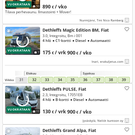
VUOKRATAAN
890
/ vko
10
€
Tilava perhevaunu. Ilmastointi + Mover!
Nurmijärvi, Tmi Nico Ramberg
Dethleffs Magic Edition BM, Fiat
3.0, Integroitu, Bm i 001
4 hlö
● C1-kortti
● Diesel
● Automaatti
VUOKRATAAN
175
/ vrk
900
/ vko
7
€
€
Inari, erakuljetus.com
Elokuu
Syyskuu
31
32
33
34
35
36
37
38
39
Viikko
Dethleffs PULSE, Fiat
2.3, Integroitu, 17051EB
4 hlö
● B-kortti
● Diesel
● Automaatti
VUOKRATAAN
130
/ vrk
900
/ vko
11
€
€
Jyväskylä, Neliöt kuntoon oy
Dethleffs Grand Alpa, Fiat