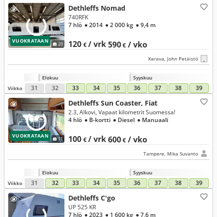
Dethleffs Nomad
740RFK
7 hlö
● 2014
● 2 000 kg
● 9,4 m
VUOKRATAAN
120
/ vrk
590
/ vko
20
€
€
Kerava, John Petäistö
Elokuu
Syyskuu
31
32
33
34
35
36
37
38
39
Viikko
Dethleffs Sun Coaster, Fiat
2.3, Alkovi, Vapaat kilometrit Suomessa!
4 hlö
● B-kortti
● Diesel
● Manuaali
VUOKRATAAN
100
/ vrk
600
/ vko
11
€
€
Tampere, Mika Suvanto
Elokuu
Syyskuu
31
32
33
34
35
36
37
38
39
Viikko
Dethleffs C'go
UP 525 KR
7 hlö
● 2023
● 1 600 kg
● 7,6 m