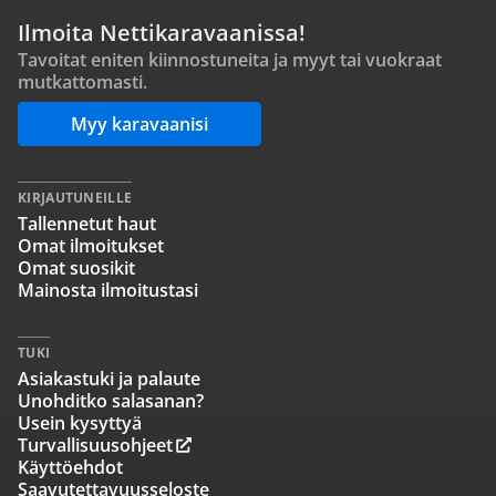
Ilmoita Nettikaravaanissa!
Tavoitat eniten kiinnostuneita ja myyt tai vuokraat
mutkattomasti.
Myy karavaanisi
KIRJAUTUNEILLE
Tallennetut haut
Omat ilmoitukset
Omat suosikit
Mainosta ilmoitustasi
TUKI
Asiakastuki ja palaute
Unohditko salasanan?
Usein kysyttyä
Turvallisuusohjeet
Käyttöehdot
Saavutettavuusseloste