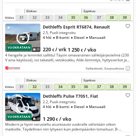
Elokuu
Syyskuu
31
32
33
34
35
36
37
38
39
Viikko
Dethleffs Esprit RT6874, Renault
2.5, Puoli-integroitu
4 hlö
● B-kortti
● Diesel
● Manuaali
VUOKRATAAN
220
/ vrk
1 250
/ vko
29
€
€
4 hengelle ja lemmikit sallittu! Täysin omavarainen sähköjärjestelmä (230
V aina käytössä), iso takatalli, vetokoukku, Alde-lämmitys, hyttysverkot ja
erinomainen myös talvikäyttöön.
Valkeakoski, Easyvuokraus
Elokuu
Syyskuu
31
32
33
34
35
36
37
38
39
Viikko
Dethleffs Pulse T7051, Fiat
2.2, Puoli-integroitu
4 hlö
● B-kortti
● Diesel
● Manuaali
VUOKRATAAN
1 290
/ vko
10
€
Moderni ja hyvin varusteltu asuntoauto vuokralle vähintään viikon
matkoille. Täydellinen niin lyhyeen kuin pidempäänkin lomailuun. B-
ajokortti riittää. Ilmastointi myös asuintilassa.