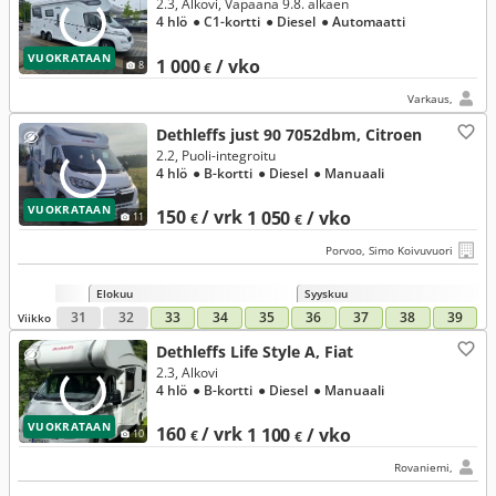
2.3, Alkovi, Vapaana 9.8. alkaen
4 hlö
● C1-kortti
● Diesel
● Automaatti
VUOKRATAAN
1 000
/ vko
8
€
Varkaus,
Dethleffs just 90 7052dbm, Citroen
2.2, Puoli-integroitu
4 hlö
● B-kortti
● Diesel
● Manuaali
VUOKRATAAN
150
/ vrk
1 050
/ vko
11
€
€
Porvoo, Simo Koivuvuori
Elokuu
Syyskuu
31
32
33
34
35
36
37
38
39
Viikko
Dethleffs Life Style A, Fiat
2.3, Alkovi
4 hlö
● B-kortti
● Diesel
● Manuaali
VUOKRATAAN
160
/ vrk
1 100
/ vko
10
€
€
Rovaniemi,