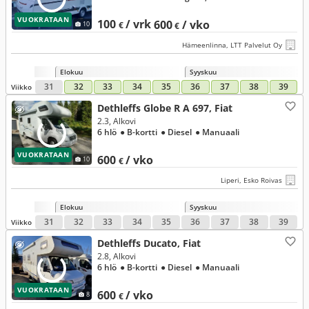
VUOKRATAAN
100
/ vrk
600
/ vko
10
€
€
Hämeenlinna, LTT Palvelut Oy
Elokuu
Syyskuu
31
32
33
34
35
36
37
38
39
Viikko
Dethleffs Globe R A 697, Fiat
2.3, Alkovi
6 hlö
● B-kortti
● Diesel
● Manuaali
VUOKRATAAN
600
/ vko
10
€
Liperi, Esko Roivas
Elokuu
Syyskuu
31
32
33
34
35
36
37
38
39
Viikko
Dethleffs Ducato, Fiat
2.8, Alkovi
6 hlö
● B-kortti
● Diesel
● Manuaali
VUOKRATAAN
600
/ vko
8
€