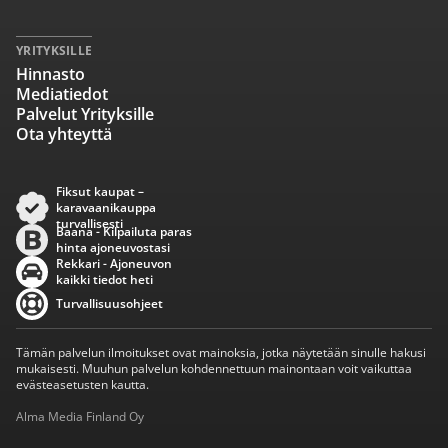
YRITYKSILLE
Hinnasto
Mediatiedot
Palvelut Yrityksille
Ota yhteyttä
Fiksut kaupat –
karavaanikauppa
turvallisesti
Baana - Kilpailuta paras
hinta ajoneuvostasi
Rekkari - Ajoneuvon
kaikki tiedot heti
Turvallisuusohjeet
Tämän palvelun ilmoitukset ovat mainoksia, jotka näytetään sinulle hakusi
mukaisesti. Muuhun palvelun kohdennettuun mainontaan voit vaikuttaa
evästeasetusten kautta.
Alma Media Finland Oy