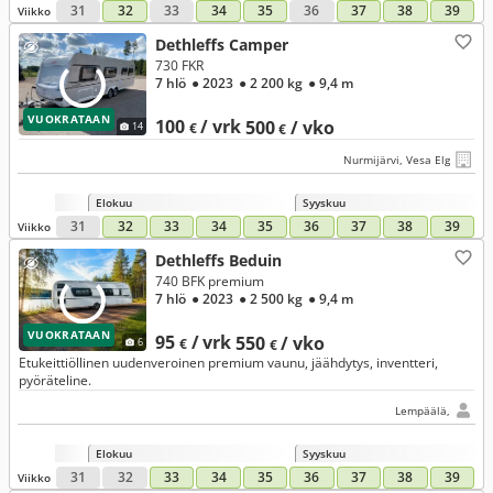
31
32
33
34
35
36
37
38
39
Viikko
Dethleffs Camper
730 FKR
7 hlö
● 2023
● 2 200 kg
● 9,4 m
VUOKRATAAN
100
/ vrk
500
/ vko
14
€
€
Nurmijärvi, Vesa Elg
Elokuu
Syyskuu
31
32
33
34
35
36
37
38
39
Viikko
Dethleffs Beduin
740 BFK premium
7 hlö
● 2023
● 2 500 kg
● 9,4 m
VUOKRATAAN
95
/ vrk
550
/ vko
6
€
€
Etukeittiöllinen uudenveroinen premium vaunu, jäähdytys, inventteri,
pyöräteline.
Lempäälä,
Elokuu
Syyskuu
31
32
33
34
35
36
37
38
39
Viikko