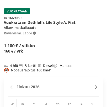
VUOKRATAAN
ID 1669030
Vuokrataan Dethleffs Life Style A, Fiat
Alkovi matkailuauto
Rovaniemi, Lappi
1 100 € / viikko
160 € / vrk
4 hlö
B-kortti
Diesel
Manuaali
Nopeusrajoitus 100 km/h
VK
MA
TI
KE
TO
PE
LA
SU