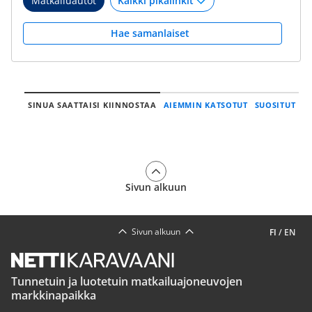
Matkailuautot
Hae samanlaiset
SINUA SAATTAISI KIINNOSTAA
AIEMMIN KATSOTUT
SUOSITUT
Sivun alkuun
Sivun alkuun
FI
/
EN
Tunnetuin ja luotetuin matkailuajoneuvojen
markkinapaikka