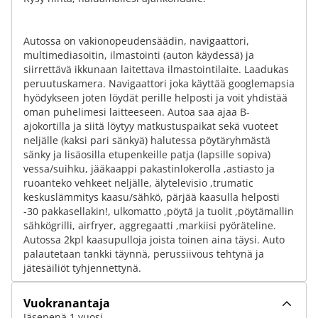
Autossa on vakionopeudensäädin, navigaattori,
multimediasoitin, ilmastointi (auton käydessä) ja
siirrettävä ikkunaan laitettava ilmastointilaite. Laadukas
peruutuskamera. Navigaattori joka käyttää googlemapsia
hyödykseen joten löydät perille helposti ja voit yhdistää
oman puhelimesi laitteeseen. Autoa saa ajaa B-
ajokortilla ja siitä löytyy matkustuspaikat sekä vuoteet
neljälle (kaksi pari sänkyä) halutessa pöytäryhmästä
sänky ja lisäosilla etupenkeille patja (lapsille sopiva)
vessa/suihku, jääkaappi pakastinlokerolla ,astiasto ja
ruoanteko vehkeet neljälle, älytelevisio ,trumatic
keskuslämmitys kaasu/sähkö, pärjää kaasulla helposti
-30 pakkasellakin!, ulkomatto ,pöytä ja tuolit ,pöytämallin
sähkögrilli, airfryer, aggregaatti ,markiisi pyöräteline.
Autossa 2kpl kaasupulloja joista toinen aina täysi. Auto
palautetaan tankki täynnä, perussiivous tehtynä ja
jätesäiliöt tyhjennettynä.
Vuokranantaja
Jäsenenä 1 vuosi