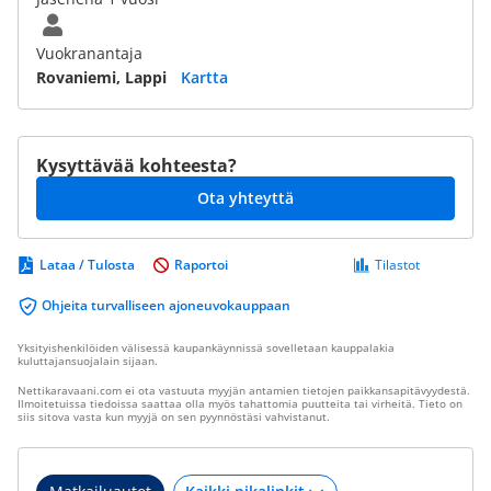
Vuokranantaja
Rovaniemi, Lappi
Kartta
Kysyttävää kohteesta?
Ota yhteyttä
Lataa / Tulosta
Raportoi
Tilastot
Ohjeita turvalliseen ajoneuvokauppaan
Yksityishenkilöiden välisessä kaupankäynnissä sovelletaan kauppalakia
kuluttajansuojalain sijaan.
Nettikaravaani.com ei ota vastuuta myyjän antamien tietojen paikkansapitävyydestä.
Ilmoitetuissa tiedoissa saattaa olla myös tahattomia puutteita tai virheitä. Tieto on
siis sitova vasta kun myyjä on sen pyynnöstäsi vahvistanut.