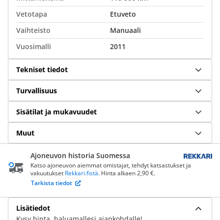
Vetotapa
Etuveto
Vaihteisto
Manuaali
Vuosimalli
2011
Tekniset tiedot
Turvallisuus
Sisätilat ja mukavuudet
Muut
Ajoneuvon historia Suomessa
Katso ajoneuvon aiemmat omistajat, tehdyt katsastukset ja
vakuutukset
Rekkari.fistä
. Hinta alkaen 2,90 €.
Tarkista tiedot
Lisätiedot
Kysy hinta, haluamallesi ajankohdalle!