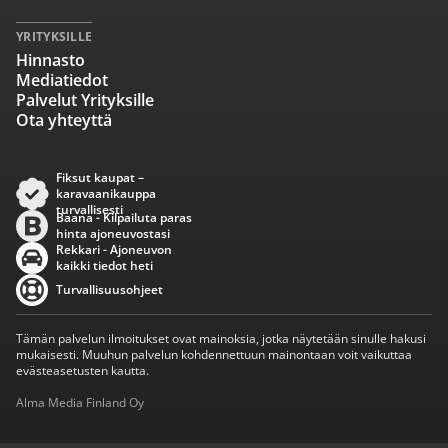
YRITYKSILLE
Hinnasto
Mediatiedot
Palvelut Yrityksille
Ota yhteyttä
Fiksut kaupat –
karavaanikauppa
turvallisesti
Baana - Kilpailuta paras
hinta ajoneuvostasi
Rekkari - Ajoneuvon
kaikki tiedot heti
Turvallisuusohjeet
Tämän palvelun ilmoitukset ovat mainoksia, jotka näytetään sinulle hakusi
mukaisesti. Muuhun palvelun kohdennettuun mainontaan voit vaikuttaa
evästeasetusten kautta.
Alma Media Finland Oy