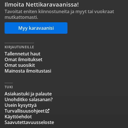
Ilmoita Nettikaravaanissa!
Tavoitat eniten kiinnostuneita ja myyt tai vuokraat
mutkattomasti.
Myy karavaanisi
KIRJAUTUNEILLE
Tallennetut haut
Omat ilmoitukset
Omat suosikit
Mainosta ilmoitustasi
TUKI
Asiakastuki ja palaute
Unohditko salasanan?
Usein kysyttyä
Turvallisuusohjeet
Käyttöehdot
Saavutettavuusseloste