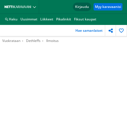
Kirjaudu
Myy karavaanisi
Haku
Uusimmat
Liikkeet
Pikalinkit
Fiksut kaupat
Hae samanlaiset
Vuokrataan
Dethleffs
Ilmoitus