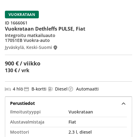
VUOKRATAAN
ID 1666061
Vuokrataan Dethleffs PULSE, Fiat
Integroitu matkailuauto
17051EB Vuokra-auto
Jyväskylä, Keski-Suomi
900 € / viikko
130 € / vrk
4 hlö
B-kortti
Diesel
Automaatti
Perustiedot
Ilmoitustyyppi
Vuokrataan
Alustavalmistaja
Fiat
Moottori
2.3 l, diesel