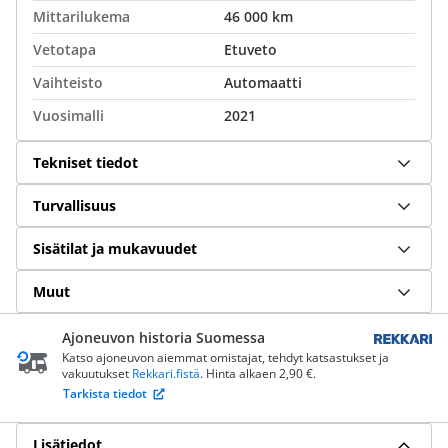
Mittarilukema
46 000 km
Vetotapa
Etuveto
Vaihteisto
Automaatti
Vuosimalli
2021
Tekniset tiedot
Turvallisuus
Sisätilat ja mukavuudet
Muut
Ajoneuvon historia Suomessa
Katso ajoneuvon aiemmat omistajat, tehdyt katsastukset ja
vakuutukset
Rekkari.fistä
. Hinta alkaen 2,90 €.
Tarkista tiedot
Lisätiedot