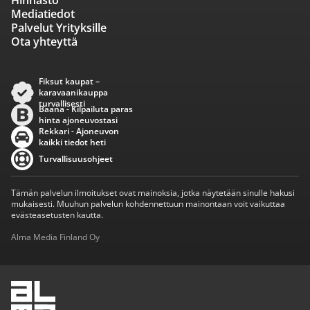
Hinnasto
Mediatiedot
Palvelut Yrityksille
Ota yhteyttä
Fiksut kaupat –
karavaanikauppa
turvallisesti
Baana - Kilpailuta paras
hinta ajoneuvostasi
Rekkari - Ajoneuvon
kaikki tiedot heti
Turvallisuusohjeet
Tämän palvelun ilmoitukset ovat mainoksia, jotka näytetään sinulle hakusi
mukaisesti. Muuhun palvelun kohdennettuun mainontaan voit vaikuttaa
evästeasetusten kautta.
Alma Media Finland Oy