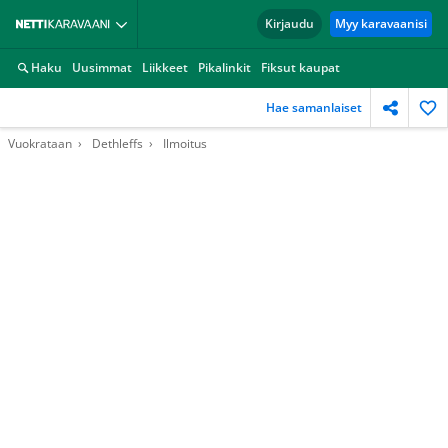
Kirjaudu
Myy karavaanisi
Haku
Uusimmat
Liikkeet
Pikalinkit
Fiksut kaupat
Hae samanlaiset
Vuokrataan
Dethleffs
Ilmoitus