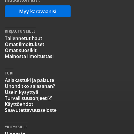
mutkattomasti.
Myy karavaanisi
KIRJAUTUNEILLE
Tallennetut haut
Omat ilmoitukset
Omat suosikit
Mainosta ilmoitustasi
TUKI
Asiakastuki ja palaute
Unohditko salasanan?
Usein kysyttyä
Turvallisuusohjeet
Käyttöehdot
Saavutettavuusseloste
YRITYKSILLE