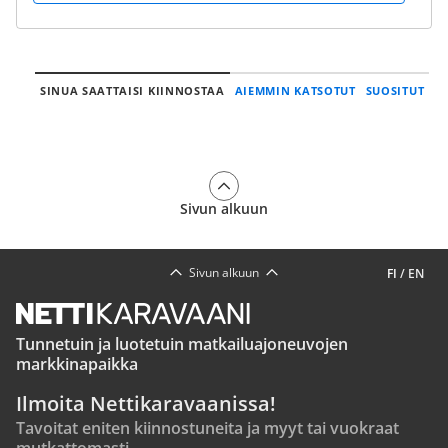
SINUA SAATTAISI KIINNOSTAA
AIEMMIN KATSOTUT
SUOSITUT
Sivun alkuun
Sivun alkuun
FI
/
EN
Tunnetuin ja luotetuin matkailuajoneuvojen
markkinapaikka
Ilmoita Nettikaravaanissa!
Tavoitat eniten kiinnostuneita ja myyt tai vuokraat