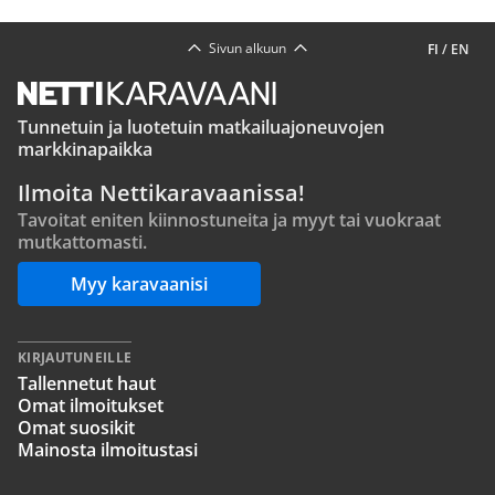
Sivun alkuun
FI
/
EN
Tunnetuin ja luotetuin matkailuajoneuvojen
markkinapaikka
Ilmoita Nettikaravaanissa!
Tavoitat eniten kiinnostuneita ja myyt tai vuokraat
mutkattomasti.
Myy karavaanisi
KIRJAUTUNEILLE
Tallennetut haut
Omat ilmoitukset
Omat suosikit
Mainosta ilmoitustasi