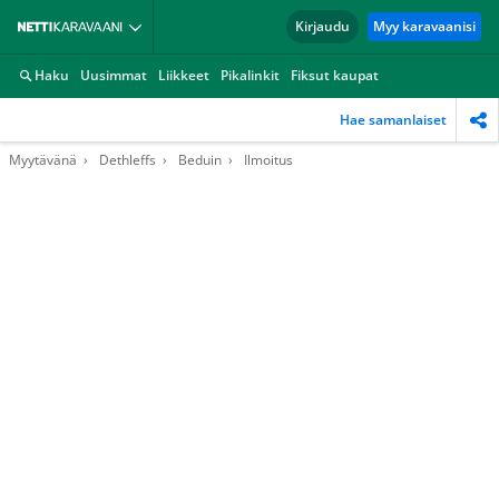
Kirjaudu
Myy karavaanisi
Haku
Uusimmat
Liikkeet
Pikalinkit
Fiksut kaupat
Hae samanlaiset
Myytävänä
Dethleffs
Beduin
Ilmoitus