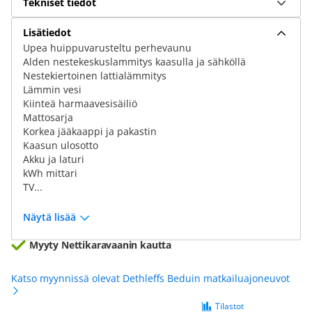
Tekniset tiedot
Lisätiedot
Upea huippuvarusteltu perhevaunu
Alden nestekeskuslammitys kaasulla ja sähköllä
Nestekiertoinen lattialämmitys
Lämmin vesi
Kiinteä harmaavesisäiliö
Mattosarja
Korkea jääkaappi ja pakastin
Kaasun ulosotto
Akku ja laturi
kWh mittari
TV...
Näytä lisää
Myyty Nettikaravaanin kautta
Katso myynnissä olevat Dethleffs Beduin matkailuajoneuvot
Tilastot