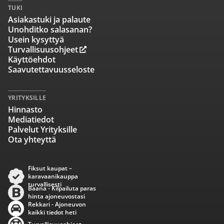
TUKI
Asiakastuki ja palaute
Unohditko salasanan?
Usein kysyttyä
Turvallisuusohjeet
Käyttöehdot
Saavutettavuusseloste
YRITYKSILLE
Hinnasto
Mediatiedot
Palvelut Yrityksille
Ota yhteyttä
Fiksut kaupat –
karavaanikauppa
turvallisesti
Baana - Kilpailuta paras
hinta ajoneuvostasi
Rekkari - Ajoneuvon
kaikki tiedot heti