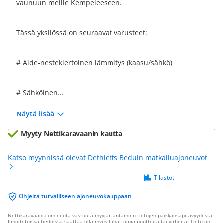
vaunuun meille Kempeleeseen.
Tässä yksilössä on seuraavat varusteet:
# Alde-nestekiertoinen lämmitys (kaasu/sähkö)
# Sähköinen...
Näytä lisää
Myyty Nettikaravaanin kautta
Katso myynnissä olevat Dethleffs Beduin matkailuajoneuvot
Tilastot
Ohjeita turvalliseen ajoneuvokauppaan
Nettikaravaani.com ei ota vastuuta myyjän antamien tietojen paikkansapitävyydestä.
Ilmoitetuissa tiedoissa saattaa olla myös tahattomia puutteita tai virheitä. Tieto on