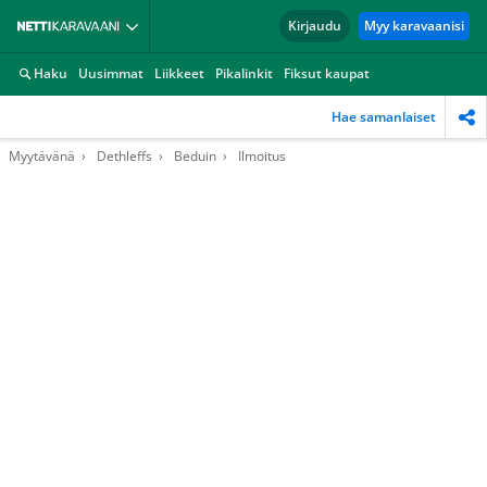
Kirjaudu
Myy karavaanisi
Haku
Uusimmat
Liikkeet
Pikalinkit
Fiksut kaupat
Hae samanlaiset
Myytävänä
Dethleffs
Beduin
Ilmoitus