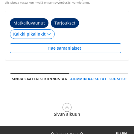
siis sitova vasta kun myyjä on sen pyynnöstäsi vahvistanut.
Matkailuvaunut
Tarjoukset
Hae samanlaiset
SINUA SAATTAISI KIINNOSTAA
AIEMMIN KATSOTUT
SUOSITUT
Sivun alkuun
Sivun alkuun
FI
/
EN