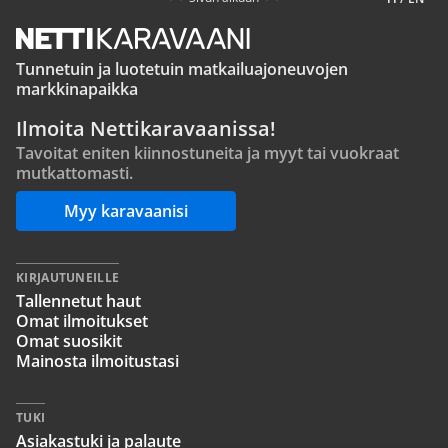
Tunnetuin ja luotetuin matkailuajoneuvojen
markkinapaikka
Ilmoita Nettikaravaanissa!
Tavoitat eniten kiinnostuneita ja myyt tai vuokraat
mutkattomasti.
Myy karavaanisi
KIRJAUTUNEILLE
Tallennetut haut
Omat ilmoitukset
Omat suosikit
Mainosta ilmoitustasi
TUKI
Asiakastuki ja palaute