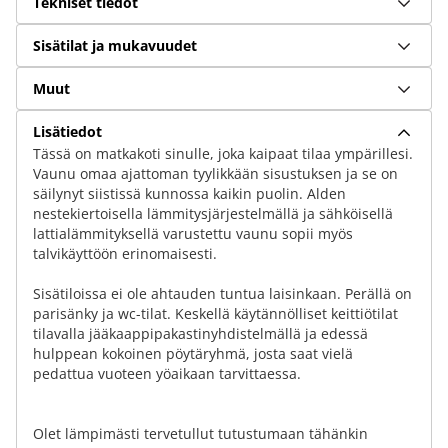
Tekniset tiedot
Sisätilat ja mukavuudet
Muut
Lisätiedot
Tässä on matkakoti sinulle, joka kaipaat tilaa ympärillesi.
Vaunu omaa ajattoman tyylikkään sisustuksen ja se on
säilynyt siistissä kunnossa kaikin puolin. Alden
nestekiertoisella lämmitysjärjestelmällä ja sähköisellä
lattialämmityksellä varustettu vaunu sopii myös
talvikäyttöön erinomaisesti.
Sisätiloissa ei ole ahtauden tuntua laisinkaan. Perällä on
parisänky ja wc-tilat. Keskellä käytännölliset keittiötilat
tilavalla jääkaappipakastinyhdistelmällä ja edessä
hulppean kokoinen pöytäryhmä, josta saat vielä
pedattua vuoteen yöaikaan tarvittaessa.
Olet lämpimästi tervetullut tutustumaan tähänkin