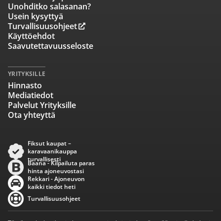
Unohditko salasanan?
Usein kysyttyä
Turvallisuusohjeet
Käyttöehdot
Saavutettavuusseloste
YRITYKSILLE
Hinnasto
Mediatiedot
Palvelut Yrityksille
Ota yhteyttä
Fiksut kaupat –
karavaanikauppa
turvallisesti
Baana - Kilpailuta paras
hinta ajoneuvostasi
Rekkari - Ajoneuvon
kaikki tiedot heti
Turvallisuusohjeet