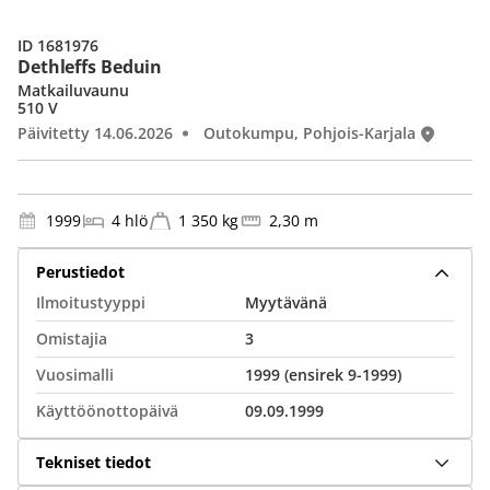
ID 1681976
Dethleffs Beduin
Matkailuvaunu
510 V
Päivitetty 14.06.2026
Outokumpu, Pohjois-Karjala
1999
4 hlö
1 350 kg
2,30 m
Perustiedot
Ilmoitustyyppi
Myytävänä
Omistajia
3
Vuosimalli
1999 (ensirek 9-1999)
Käyttöönottopäivä
09.09.1999
Tekniset tiedot