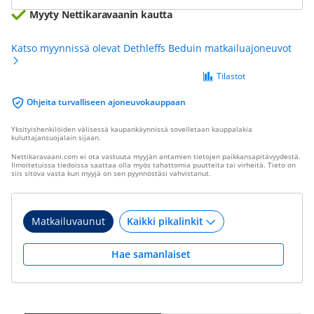
Myyty Nettikaravaanin kautta
Katso myynnissä olevat Dethleffs Beduin matkailuajoneuvot
Tilastot
Ohjeita turvalliseen ajoneuvokauppaan
Yksityishenkilöiden välisessä kaupankäynnissä sovelletaan kauppalakia
kuluttajansuojalain sijaan.
Nettikaravaani.com ei ota vastuuta myyjän antamien tietojen paikkansapitävyydestä.
Ilmoitetuissa tiedoissa saattaa olla myös tahattomia puutteita tai virheitä. Tieto on
siis sitova vasta kun myyjä on sen pyynnöstäsi vahvistanut.
Matkailuvaunut
Hae samanlaiset