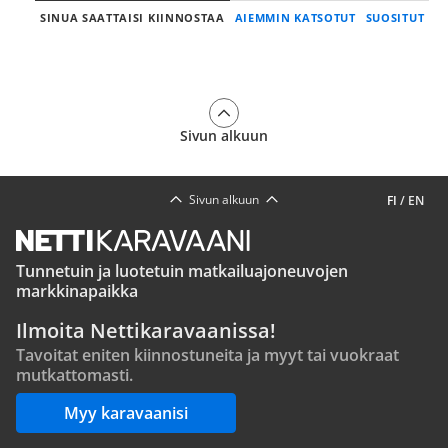
SINUA SAATTAISI KIINNOSTAA
AIEMMIN KATSOTUT
SUOSITUT
Sivun alkuun
Sivun alkuun
FI
/
EN
Tunnetuin ja luotetuin matkailuajoneuvojen
markkinapaikka
Ilmoita Nettikaravaanissa!
Tavoitat eniten kiinnostuneita ja myyt tai vuokraat
mutkattomasti.
Myy karavaanisi