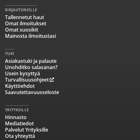
KIRJAUTUNEILLE
Tallennetut haut
Omat ilmoitukset
Omat suosikit
Mainosta ilmoitustasi
TUKI
Asiakastuki ja palaute
Unohditko salasanan?
Usein kysyttyä
Turvallisuusohjeet
Käyttöehdot
Saavutettavuusseloste
YRITYKSILLE
Hinnasto
Mediatiedot
Palvelut Yrityksille
Ota yhteyttä