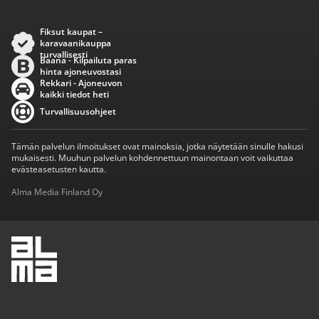
Fiksut kaupat –
karavaanikauppa
turvallisesti
Baana - Kilpailuta paras
hinta ajoneuvostasi
Rekkari - Ajoneuvon
kaikki tiedot heti
Turvallisuusohjeet
Tämän palvelun ilmoitukset ovat mainoksia, jotka näytetään sinulle hakusi
mukaisesti. Muuhun palvelun kohdennettuun mainontaan voit vaikuttaa
evästeasetusten kautta.
Alma Media Finland Oy