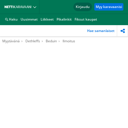
Kirjaudu
Myy karavaanisi
Haku
Uusimmat
Liikkeet
Pikalinkit
Fiksut kaupat
Hae samanlaiset
Myytävänä
Dethleffs
Beduin
Ilmoitus