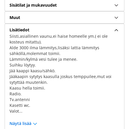
Sisätilat ja mukavuudet
Muut
Lisätiedot
Siisti,asiallinen vaunu,ei haise homeelle ym.( ei ole
kosteus mitattu).
Alde 3000 ilma lämmitys,lisäksi lattia lämmitys
sähköllä,molemmat toimii.
Lämmin/kylmä vesi tulee ja menee.
Suihku löytyy.
Jää kaappi kaasu/sähkö.
Jääkaapin sytytys kaasulla joskus temppuilee,mut voi
sytyttää muutenkin.
Kaasu hella toimii.
Radio.
Tv.antenni
Kasetti wc.
Valot...
Näytä lisää