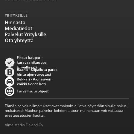
YRITYKSILLE
Hinnasto
Mediatiedot
Palvelut Yrityksille
Ota yhteyttä
Fiksut kaupat –
karavaanikauppa
turvallisesti
Baana - Kilpailuta paras
hinta ajoneuvostasi
Rekkari - Ajoneuvon
kaikki tiedot heti
Turvallisuusohjeet
Tämän palvelun ilmoitukset ovat mainoksia, jotka näytetään sinulle hakusi
mukaisesti. Muuhun palvelun kohdennettuun mainontaan voit vaikuttaa
evästeasetusten kautta.
Alma Media Finland Oy