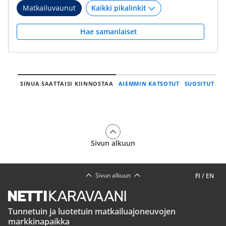
Matkailuvaunut
Hae samanlaiset
SINUA SAATTAISI KIINNOSTAA
AIEMMIN KATSOTUT
SUOSITUT
Sivun alkuun
Sivun alkuun
FI
/
EN
Tunnetuin ja luotetuin matkailuajoneuvojen
markkinapaikka