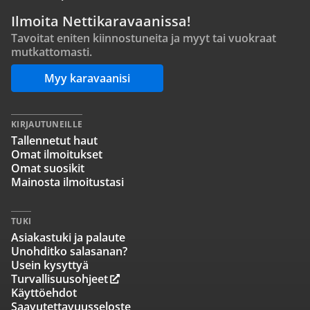
Ilmoita Nettikaravaanissa!
Tavoitat eniten kiinnostuneita ja myyt tai vuokraat
mutkattomasti.
Myy karavaanisi
KIRJAUTUNEILLE
Tallennetut haut
Omat ilmoitukset
Omat suosikit
Mainosta ilmoitustasi
TUKI
Asiakastuki ja palaute
Unohditko salasanan?
Usein kysyttyä
Turvallisuusohjeet
Käyttöehdot
Saavutettavuusseloste