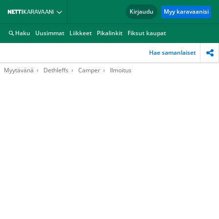
Kirjaudu
Myy karavaanisi
Haku
Uusimmat
Liikkeet
Pikalinkit
Fiksut kaupat
Hae samanlaiset
Myytävänä
Dethleffs
Camper
Ilmoitus