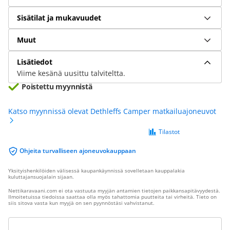
Sisätilat ja mukavuudet
Muut
Lisätiedot
Viime kesänä uusittu talviteltta.
Poistettu myynnistä
Katso myynnissä olevat Dethleffs Camper matkailuajoneuvot
Tilastot
Ohjeita turvalliseen ajoneuvokauppaan
Yksityishenkilöiden välisessä kaupankäynnissä sovelletaan kauppalakia
kuluttajansuojalain sijaan.
Nettikaravaani.com ei ota vastuuta myyjän antamien tietojen paikkansapitävyydestä.
Ilmoitetuissa tiedoissa saattaa olla myös tahattomia puutteita tai virheitä. Tieto on
siis sitova vasta kun myyjä on sen pyynnöstäsi vahvistanut.