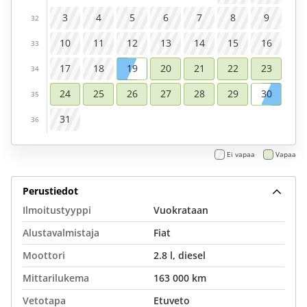
3
4
5
6
7
8
9
32
10
11
12
13
14
15
16
33
17
18
19
20
21
22
23
34
24
25
26
27
28
29
30
35
31
36
Ei vapaa
Vapaa
Perustiedot
Ilmoitustyyppi
Vuokrataan
Alustavalmistaja
Fiat
Moottori
2.8 l, diesel
Mittarilukema
163 000 km
Vetotapa
Etuveto