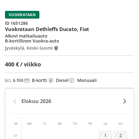
VUOKRATAAN
ID 1651286
Vuokrataan Dethleffs Ducato, Fiat
Alkovi matkailuauto
B-kortillinen Vuokra-auto
Jyväskylä, Keski-Suomi
400 € / viikko
6 hlö
B-kortti
Diesel
Manuaali
VK
MA
TI
KE
TO
PE
LA
SU
1
2
31