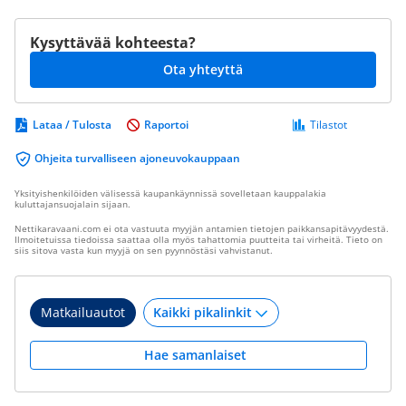
Kysyttävää kohteesta?
Ota yhteyttä
Lataa / Tulosta
Raportoi
Tilastot
Ohjeita turvalliseen ajoneuvokauppaan
Yksityishenkilöiden välisessä kaupankäynnissä sovelletaan kauppalakia
kuluttajansuojalain sijaan.
Nettikaravaani.com ei ota vastuuta myyjän antamien tietojen paikkansapitävyydestä.
Ilmoitetuissa tiedoissa saattaa olla myös tahattomia puutteita tai virheitä. Tieto on
siis sitova vasta kun myyjä on sen pyynnöstäsi vahvistanut.
Matkailuautot
Hae samanlaiset