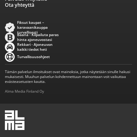
Ota yhteyttä
Fiksut kaupat –
karavaanikauppa
turvallisesti
Baana - Kilpailuta paras
hinta ajoneuvostasi
Rekkari - Ajoneuvon
kaikki tiedot heti
Turvallisuusohjeet
Tämän palvelun ilmoitukset ovat mainoksia, jotka näytetään sinulle hakusi
mukaisesti. Muuhun palvelun kohdennettuun mainontaan voit vaikuttaa
evästeasetusten kautta.
Alma Media Finland Oy