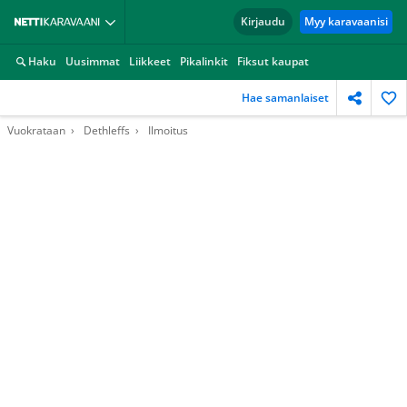
Kirjaudu
Myy karavaanisi
Haku
Uusimmat
Liikkeet
Pikalinkit
Fiksut kaupat
Hae samanlaiset
Vuokrataan
Dethleffs
Ilmoitus