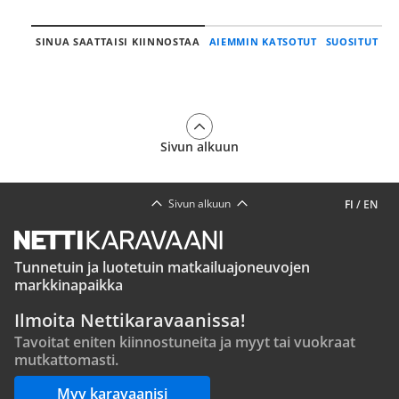
SINUA SAATTAISI KIINNOSTAA
AIEMMIN KATSOTUT
SUOSITUT
Sivun alkuun
Sivun alkuun
FI
/
EN
Tunnetuin ja luotetuin matkailuajoneuvojen
markkinapaikka
Ilmoita Nettikaravaanissa!
Tavoitat eniten kiinnostuneita ja myyt tai vuokraat
mutkattomasti.
Myy karavaanisi