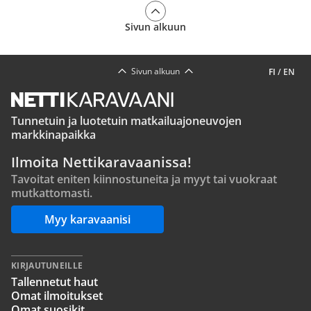
Sivun alkuun
Sivun alkuun
FI
/
EN
Tunnetuin ja luotetuin matkailuajoneuvojen
markkinapaikka
Ilmoita Nettikaravaanissa!
Tavoitat eniten kiinnostuneita ja myyt tai vuokraat
mutkattomasti.
Myy karavaanisi
KIRJAUTUNEILLE
Tallennetut haut
Omat ilmoitukset
Omat suosikit