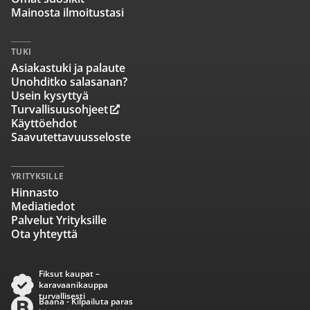
Mainosta ilmoitustasi
TUKI
Asiakastuki ja palaute
Unohditko salasanan?
Usein kysyttyä
Turvallisuusohjeet
Käyttöehdot
Saavutettavuusseloste
YRITYKSILLE
Hinnasto
Mediatiedot
Palvelut Yrityksille
Ota yhteyttä
Fiksut kaupat –
karavaanikauppa
turvallisesti
Baana - Kilpailuta paras