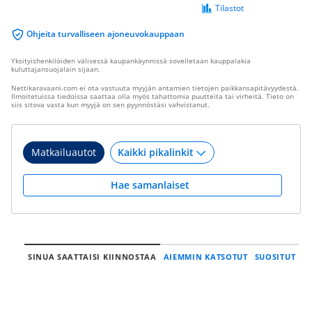
Tilastot
Ohjeita turvalliseen ajoneuvokauppaan
Yksityishenkilöiden välisessä kaupankäynnissä sovelletaan kauppalakia
kuluttajansuojalain sijaan.
Nettikaravaani.com ei ota vastuuta myyjän antamien tietojen paikkansapitävyydestä.
Ilmoitetuissa tiedoissa saattaa olla myös tahattomia puutteita tai virheitä. Tieto on
siis sitova vasta kun myyjä on sen pyynnöstäsi vahvistanut.
Matkailuautot
Hae samanlaiset
SINUA SAATTAISI KIINNOSTAA
AIEMMIN KATSOTUT
SUOSITUT