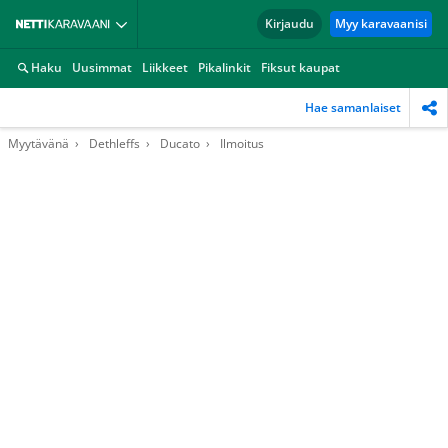
Kirjaudu
Myy karavaanisi
Haku
Uusimmat
Liikkeet
Pikalinkit
Fiksut kaupat
Hae samanlaiset
Myytävänä
Dethleffs
Ducato
Ilmoitus