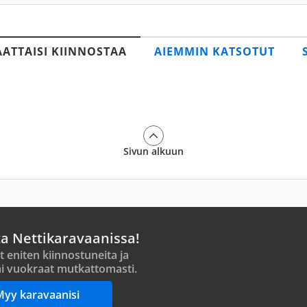
AATTAISI KIINNOSTAA
AIEMMIN KATSOTUT
Sivun alkuun
ta Nettikaravaanissa!
t eniten kiinnostuneita ja
i vuokraat mutkattomasti.
Myy karavaanisi