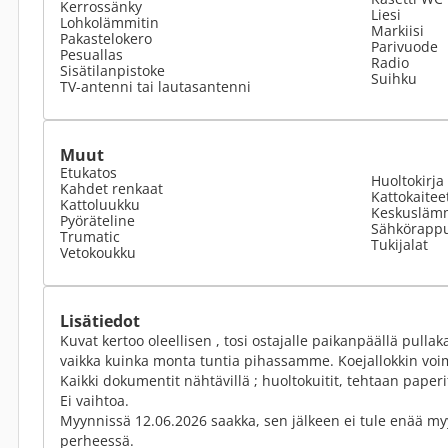
Kerrossänky
Liesi
Lohkolämmitin
Markiisi
Pakastelokero
Parivuode
Pesuallas
Radio
Sisätilanpistoke
Suihku
TV-antenni tai lautasantenni
Muut
Etukatos
Huoltokirja
Kahdet renkaat
Kattokaitee
Kattoluukku
Keskusläm
Pyöräteline
Sähkörapp
Trumatic
Tukijalat
Vetokoukku
Lisätiedot
Kuvat kertoo oleellisen , tosi ostajalle paikanpäällä pullak
vaikka kuinka monta tuntia pihassamme. Koejallokkin vo
Kaikki dokumentit nähtävillä ; huoltokuitit, tehtaan paperi
Ei vaihtoa.
Myynnissä 12.06.2026 saakka, sen jälkeen ei tule enää my
perheessä.