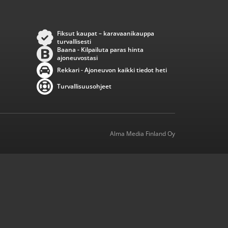
Fiksut kaupat – karavaanikauppa
turvallisesti
Baana - Kilpailuta paras hinta
ajoneuvostasi
Rekkari - Ajoneuvon kaikki tiedot heti
Turvallisuusohjeet
Alma Media Finland Oy