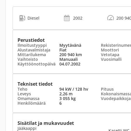
Diesel
2002
200 94
Perustiedot
Ilmoitustyyppi
Myytävänä
Rekisterinume
Alustavalmistaja
Fiat
Moottori
Mittarilukema
200 940 km
Vetotapa
Vaihteisto
Manuaali
Vuosimalli
Käyttöönottopäivä
04.07.2002
Tekniset tiedot
Teho
94 kW / 128 hv
Pituus
Leveys
2,26 m
Kokonaismass
Omamassa
3 055 kg
Vuodepaikkoja
Henkilömäärä
6
Sisätilat ja mukavuudet
Jääkaappi
Kasetti WC