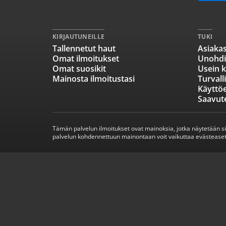
KIRJAUTUNEILLE
TUKI
Tallennetut haut
Asiakas
Omat ilmoitukset
Unohdi
Omat suosikit
Usein k
Mainosta ilmoitustasi
Turvall
Käyttö
Saavut
Tämän palvelun ilmoitukset ovat mainoksia, jotka näytetään s
palvelun kohdennettuun mainontaan voit vaikuttaa evästeaset