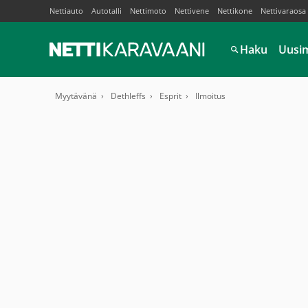
Nettiauto
Autotalli
Nettimoto
Nettivene
Nettikone
Nettivaraosa
Haku
Uusi
Myytävänä
Dethleffs
Esprit
Ilmoitus