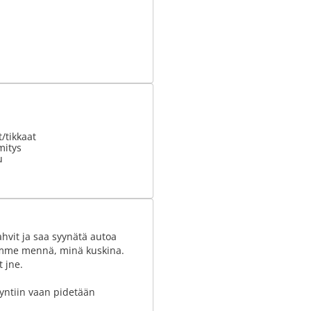
t/tikkaat
mitys
u
ahvit ja saa syynätä autoa
imme mennä, minä kuskina.
t jne.
yntiin vaan pidetään