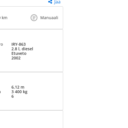
Jaa
0 km
Manuaali
ro
IRY-863
2.8 l, diesel
Etuveto
2002
6,12 m
a
3 400 kg
6