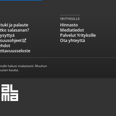
YRITYKSILLE
tuki ja palaute
Hinnasto
tko salasanan?
Mediatiedot
ysyttyä
Palvelut Yrityksille
isuusohjeet
Ota yhteyttä
ehdot
ettavuusseloste
inulle hakusi mukaisesti. Muuhun
usten kautta.