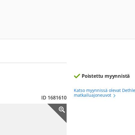
Poistettu myynnistä
Katso myynnissä olevat Dethlef
matkailuajoneuvot
ID 1681610