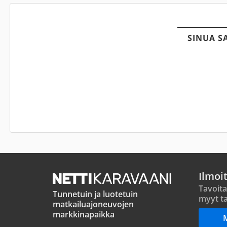
SINUA S
Ilmoi
Tavoita
Tunnetuin ja luotetuin
myyt ta
matkailuajoneuvojen
markkinapaikka