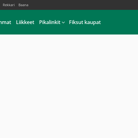
Rekkari
Baana
mmat
Liikkeet
Pikalinkit
Fiksut kaupat