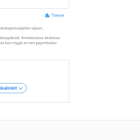
Tilastot
luttajansuojalain sijaan.
tävyydestä. Ilmoitetuissa tiedoissa
vasta kun myyjä on sen pyynnöstäsi