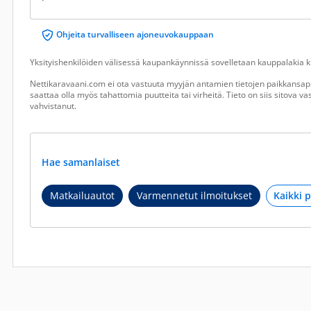
Ohjeita turvalliseen ajoneuvokauppaan
Yksityishenkilöiden välisessä kaupankäynnissä sovelletaan kauppalakia ku
Nettikaravaani.com ei ota vastuuta myyjän antamien tietojen paikkansapi
saattaa olla myös tahattomia puutteita tai virheitä. Tieto on siis sitova 
vahvistanut.
Hae samanlaiset
Matkailuautot
Varmennetut ilmoitukset