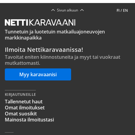
Sivun alkuun
FI
/
EN
Tunnetuin ja luotetuin matkailuajoneuvojen
markkinapaikka
Ilmoita Nettikaravaanissa!
Tavoitat eniten kiinnostuneita ja myyt tai vuokraat
mutkattomasti.
Myy karavaanisi
KIRJAUTUNEILLE
Tallennetut haut
Omat ilmoitukset
Omat suosikit
Mainosta ilmoitustasi