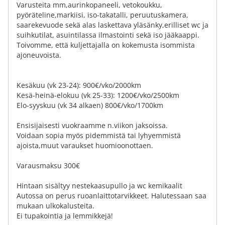
Varusteita mm,aurinkopaneeli, vetokoukku,
pyöräteline,markiisi, iso-takatalli, peruutuskamera,
saarekevuode sekä alas laskettava yläsänky,erilliset wc ja
suihkutilat, asuintilassa ilmastointi sekä iso jääkaappi.
Toivomme, että kuljettajalla on kokemusta isommista
ajoneuvoista.
Kesäkuu (vk 23-24): 900€/vko/2000km
Kesä-heinä-elokuu (vk 25-33): 1200€/vko/2500km
Elo-syyskuu (vk 34 alkaen) 800€/vko/1700km
Ensisijaisesti vuokraamme n.viikon jaksoissa.
Voidaan sopia myös pidemmistä tai lyhyemmistä
ajoista,muut varaukset huomioonottaen.
Varausmaksu 300€
Hintaan sisältyy nestekaasupullo ja wc kemikaalit
Autossa on perus ruoanlaittotarvikkeet. Halutessaan saa
mukaan ulkokalusteita.
Ei tupakointia ja lemmikkejä!