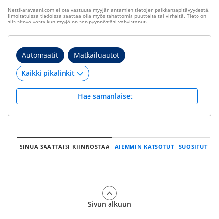
Nettikaravaani.com ei ota vastuuta myyjän antamien tietojen paikkansapitävyydestä.
Ilmoitetuissa tiedoissa saattaa olla myös tahattomia puutteita tai virheitä. Tieto on
siis sitova vasta kun myyjä on sen pyynnöstäsi vahvistanut.
Automaatit
Matkailuautot
Hae samanlaiset
SINUA SAATTAISI KIINNOSTAA
AIEMMIN KATSOTUT
SUOSITUT
Sivun alkuun