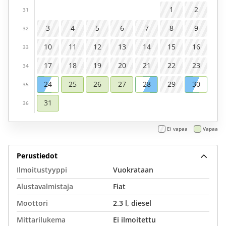
1
2
31
3
4
5
6
7
8
9
32
10
11
12
13
14
15
16
33
17
18
19
20
21
22
23
34
24
25
26
27
28
29
30
35
31
36
Ei vapaa
Vapaa
Perustiedot
Ilmoitustyyppi
Vuokrataan
Alustavalmistaja
Fiat
Moottori
2.3 l, diesel
Mittarilukema
Ei ilmoitettu