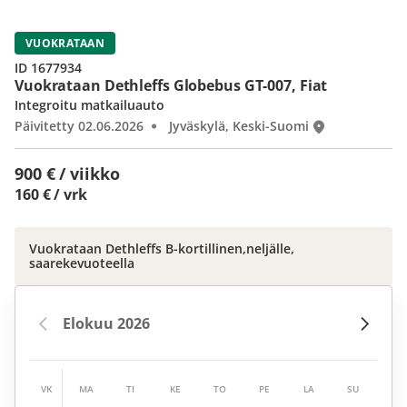
VUOKRATAAN
ID 1677934
Vuokrataan Dethleffs Globebus GT-007, Fiat
Integroitu matkailuauto
Päivitetty 02.06.2026
Jyväskylä, Keski-Suomi
900 € / viikko
160 € / vrk
Vuokrataan Dethleffs B-kortillinen,neljälle,
saarekevuoteella
VK
MA
TI
KE
TO
PE
LA
SU