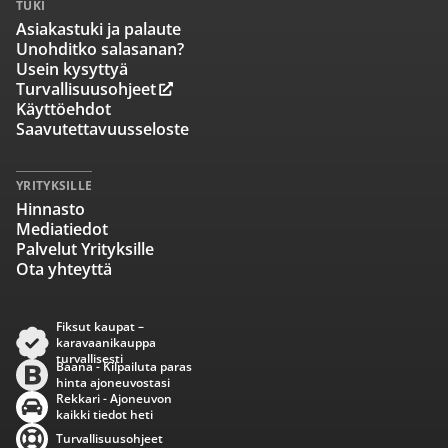
TUKI
Asiakastuki ja palaute
Unohditko salasanan?
Usein kysyttyä
Turvallisuusohjeet
Käyttöehdot
Saavutettavuusseloste
YRITYKSILLE
Hinnasto
Mediatiedot
Palvelut Yrityksille
Ota yhteyttä
Fiksut kaupat –
karavaanikauppa
turvallisesti
Baana - Kilpailuta paras
hinta ajoneuvostasi
Rekkari - Ajoneuvon
kaikki tiedot heti
Turvallisuusohjeet