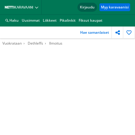
Kirjaudu
Myy karavaanisi
Haku
Uusimmat
Liikkeet
Pikalinkit
Fiksut kaupat
Hae samanlaiset
Vuokrataan
Dethleffs
Ilmoitus