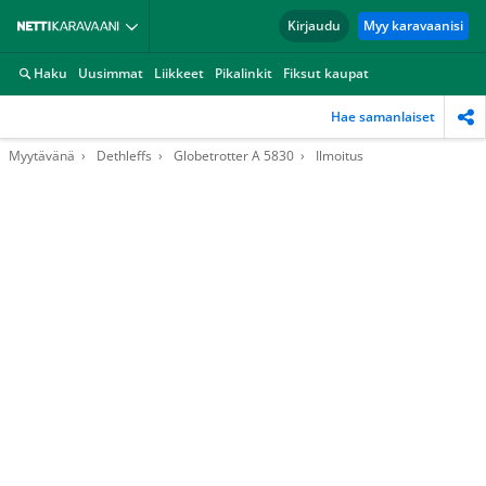
Kirjaudu
Myy karavaanisi
Haku
Uusimmat
Liikkeet
Pikalinkit
Fiksut kaupat
Hae samanlaiset
Myytävänä
Dethleffs
Globetrotter A 5830
Ilmoitus