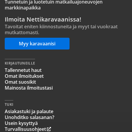
Tunnetuin ja luotetuin matkailuajoneuvojen
markkinapaikka
Ilmoita Nettikaravaanissa!
Tavoitat eniten kiinnostuneita ja myyt tai vuokraat
mutkattomasti.
Myy karavaanisi
KIRJAUTUNEILLE
Tallennetut haut
Omat ilmoitukset
Omat suosikit
Mainosta ilmoitustasi
TUKI
Asiakastuki ja palaute
Unohditko salasanan?
Usein kysyttyä
Turvallisuusohjeet