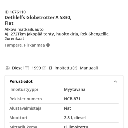
ID 1676110
Dethleffs Globetrotter A 5830,
Fiat
Alkovi matkailuauto
AJ. 272Tkm Jakopää tehty, huoltokirja, Rek 6hengellle,
2xrenkaat
Tampere, Pirkanmaa
Diesel
1999
Ei ilmoitettu
Manuaali
Perustiedot
Ilmoitustyyppi
Myytävänä
Rekisterinumero
NCB-871
Alustavalmistaja
Fiat
Moottori
2.8 l, diesel
Mittarilukema
Ei ilmoitettu