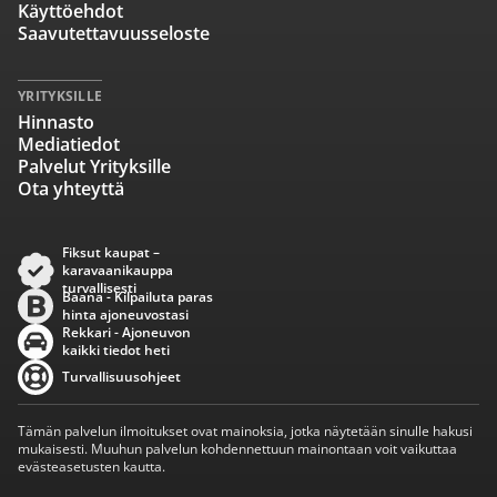
Käyttöehdot
Saavutettavuusseloste
YRITYKSILLE
Hinnasto
Mediatiedot
Palvelut Yrityksille
Ota yhteyttä
Fiksut kaupat –
karavaanikauppa
turvallisesti
Baana - Kilpailuta paras
hinta ajoneuvostasi
Rekkari - Ajoneuvon
kaikki tiedot heti
Turvallisuusohjeet
Tämän palvelun ilmoitukset ovat mainoksia, jotka näytetään sinulle hakusi
mukaisesti. Muuhun palvelun kohdennettuun mainontaan voit vaikuttaa
evästeasetusten kautta.