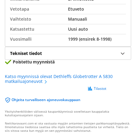
Vetotapa
Etuveto
Vaihteisto
Manuaali
Katsastettu
Uusi auto
Vuosimalli
1999 (ensirek 8-1998)
Tekniset tiedot
Poistettu myynnistä
Katso myynnissä olevat Dethleffs Globetrotter A 5830
matkailuajoneuvot
Tilastot
Ohjeita turvalliseen ajoneuvokauppaan
Yksityishenkilöiden välisessä kaupankäynnissä sovelletaan kauppalakia
kuluttajansuojalain sijaan.
Nettikaravaani.com ei ota vastuuta myyjän antamien tietojen paikkansapitävyydestä.
Ilmoitetuissa tiedoissa saattaa olla myös tahattomia puutteita tai virheitä. Tieto on
siis sitova vasta kun myyjä on sen pyynnöstäsi vahvistanut.