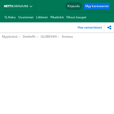
Kirjaudu
Myy karavaanisi
Haku
Uusimmat
Liikkeet
Pikalinkit
Fiksut kaupat
Hae samanlaiset
Myytävänä
Dethleffs
GLOBEVAN
Ilmoitus