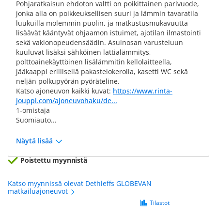
Pohjaratkaisun ehdoton valtti on poikittainen parivuode,
jonka alla on poikkeuksellisen suuri ja lämmin tavaratila
luukuilla molemmin puolin, ja matkustusmukavuutta
lisäävät kääntyvät ohjaamon istuimet, ajotilan ilmastointi
sekä vakionopeudensäädin. Asuinosan varusteluun
kuuluvat lisäksi sähköinen lattialämmitys,
polttoainekäyttöinen lisälämmitin kellolaitteella,
jääkaappi erillisellä pakastelokerolla, kasetti WC sekä
neljän polkupyörän pyöräteline.
Katso ajoneuvon kaikki kuvat:
https://www.rinta-
jouppi.com/ajoneuvohaku/de...
1-omistaja
Suomiauto...
Näytä lisää
Poistettu myynnistä
Katso myynnissä olevat Dethleffs GLOBEVAN
matkailuajoneuvot
Tilastot