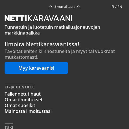
Sivun alkuun
FI
/
EN
Tunnetuin ja luotetuin matkailuajoneuvojen
markkinapaikka
Ilmoita Nettikaravaanissa!
Tavoitat eniten kiinnostuneita ja myyt tai vuokraat
mutkattomasti.
Myy karavaanisi
KIRJAUTUNEILLE
Tallennetut haut
Omat ilmoitukset
Omat suosikit
Mainosta ilmoitustasi
TUKI