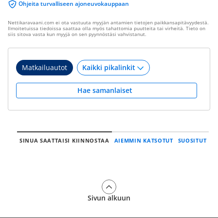
Ohjeita turvalliseen ajoneuvokauppaan
Nettikaravaani.com ei ota vastuuta myyjän antamien tietojen paikkansapitävyydestä.
Ilmoitetuissa tiedoissa saattaa olla myös tahattomia puutteita tai virheitä. Tieto on
siis sitova vasta kun myyjä on sen pyynnöstäsi vahvistanut.
Matkailuautot
Hae samanlaiset
SINUA SAATTAISI KIINNOSTAA
AIEMMIN KATSOTUT
SUOSITUT
Sivun alkuun