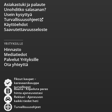
Asiakastuki ja palaute
Unohditko salasanan?
Usein kysyttyä
Turvallisuusohjeet
Käyttöehdot
Saavutettavuusseloste
YRITYKSILLE
Hinnasto
Mediatiedot
Palvelut Yrityksille
Ota yhteyttä
Fiksut kaupat –
karavaanikauppa
turvallisesti
Baana - Kilpailuta paras
hinta ajoneuvostasi
Rekkari - Ajoneuvon
kaikki tiedot heti
Turvallisuusohjeet