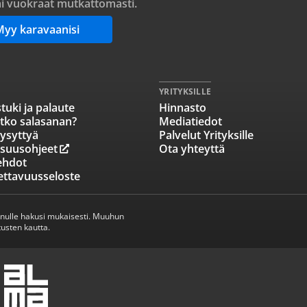
i vuokraat mutkattomasti.
Myy karavaanisi
YRITYKSILLE
tuki ja palaute
Hinnasto
tko salasanan?
Mediatiedot
ysyttyä
Palvelut Yrityksille
isuusohjeet
Ota yhteyttä
ehdot
ettavuusseloste
inulle hakusi mukaisesti. Muuhun
usten kautta.