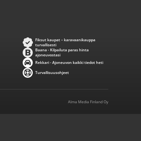
Fiksut kaupat – karavaanikauppa
turvallisesti
Baana - Kilpailuta paras hinta
ajoneuvostasi
Rekkari - Ajoneuvon kaikki tiedot heti
Turvallisuusohjeet
Alma Media Finland Oy