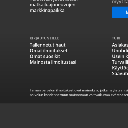
myyt ta
matkailuajoneuvojen
markkinapaikka
KIRJAUTUNEILLE
TUKI
Tallennetut haut
Asiakas
Omat ilmoitukset
Unohdi
Omat suosikit
Usein k
Mainosta ilmoitustasi
Turvall
Käyttö
Saavut
Tämän palvelun ilmoitukset ovat mainoksia, jotka näytetään s
palvelun kohdennettuun mainontaan voit vaikuttaa evästeaset