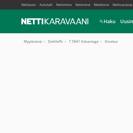
Nettiauto
Autotalli
Nettimoto
Nettivene
Nettikone
Nettivaraosa
Haku
Uusi
Myytävänä
Dethleffs
T 5841 Advantage
Ilmoitus