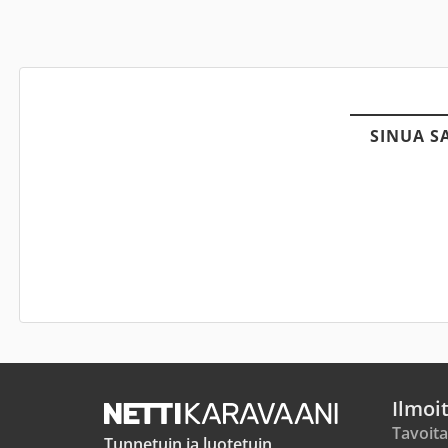
SINUA S
Ilmoi
Tavoita
Tunnetuin ja luotetuin