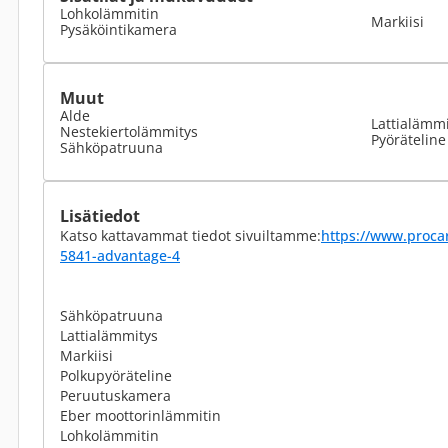
Lohkolämmitin
Markiisi
Pysäköintikamera
Muut
Alde
Lattialämmi
Nestekiertolämmitys
Pyöräteline
Sähköpatruuna
Lisätiedot
Katso kattavammat tiedot sivuiltamme:
https://www.procar
5841-advantage-4
Sähköpatruuna
Lattialämmitys
Markiisi
Polkupyöräteline
Peruutuskamera
Eber moottorinlämmitin
Lohkolämmitin