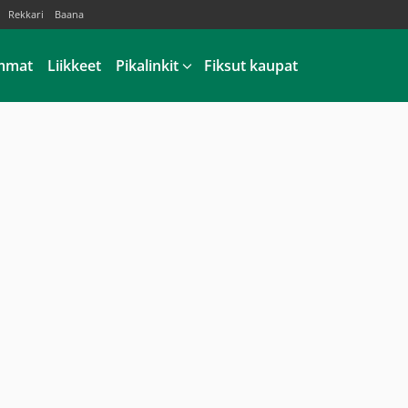
Rekkari
Baana
mmat
Liikkeet
Pikalinkit
Fiksut kaupat