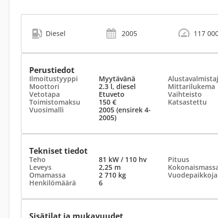
Diesel
2005
117 00
Perustiedot
Ilmoitustyyppi
Myytävänä
Alustavalmista
Moottori
2.3 l, diesel
Mittarilukema
Vetotapa
Etuveto
Vaihteisto
Toimistomaksu
150 €
Katsastettu
Vuosimalli
2005 (ensirek 4-
2005)
Tekniset tiedot
Teho
81 kW / 110 hv
Pituus
Leveys
2,25 m
Kokonaismass
Omamassa
2 710 kg
Vuodepaikkoja
Henkilömäärä
6
Sisätilat ja mukavuudet