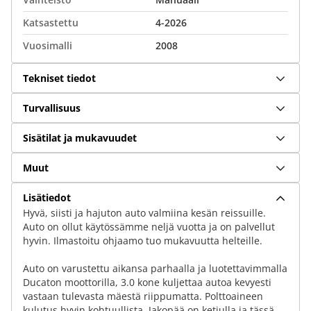
Katsastettu
4-2026
Vuosimalli
2008
Tekniset tiedot
Turvallisuus
Sisätilat ja mukavuudet
Muut
Lisätiedot
Hyvä, siisti ja hajuton auto valmiina kesän reissuille.
Auto on ollut käytössämme neljä vuotta ja on palvellut
hyvin. Ilmastoitu ohjaamo tuo mukavuutta helteille.
Auto on varustettu aikansa parhaalla ja luotettavimmalla
Ducaton moottorilla, 3.0 kone kuljettaa autoa kevyesti
vastaan tulevasta mäestä riippumatta. Polttoaineen
kulutus hyvin kohtuullista. Jakopää on ketjulla ja tässä