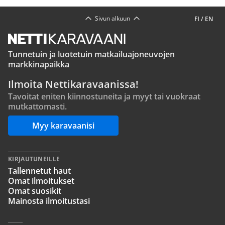
Sivun alkuun
FI
/
EN
Tunnetuin ja luotetuin matkailuajoneuvojen
markkinapaikka
Ilmoita Nettikaravaanissa!
Tavoitat eniten kiinnostuneita ja myyt tai vuokraat
mutkattomasti.
Myy karavaanisi
KIRJAUTUNEILLE
Tallennetut haut
Omat ilmoitukset
Omat suosikit
Mainosta ilmoitustasi