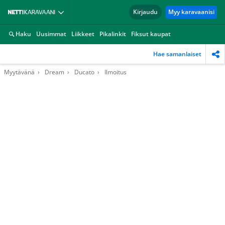
Kirjaudu
Myy karavaanisi
Haku
Uusimmat
Liikkeet
Pikalinkit
Fiksut kaupat
Hae samanlaiset
Myytävänä
Dream
Ducato
Ilmoitus