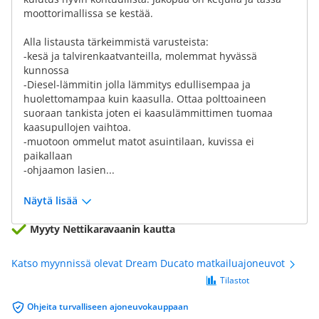
moottorimallissa se kestää.
Alla listausta tärkeimmistä varusteista:
-kesä ja talvirenkaatvanteilla, molemmat hyvässä
kunnossa
-Diesel-lämmitin jolla lämmitys edullisempaa ja
huolettomampaa kuin kaasulla. Ottaa polttoaineen
suoraan tankista joten ei kaasulämmittimen tuomaa
kaasupullojen vaihtoa.
-muotoon ommelut matot asuintilaan, kuvissa ei
paikallaan
-ohjaamon lasien...
Näytä lisää
Myyty Nettikaravaanin kautta
Katso myynnissä olevat Dream Ducato matkailuajoneuvot
Tilastot
Ohjeita turvalliseen ajoneuvokauppaan