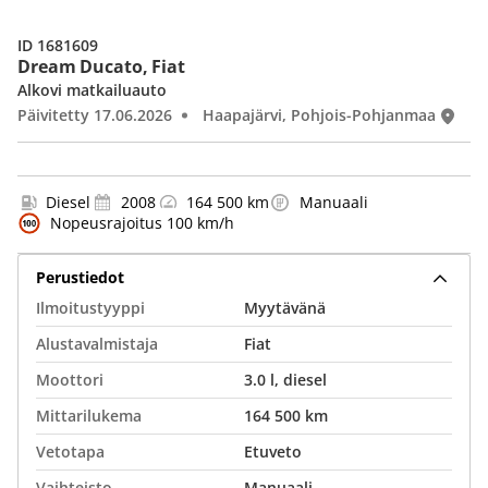
ID 1681609
Dream Ducato, Fiat
Alkovi matkailuauto
Päivitetty 17.06.2026
Haapajärvi, Pohjois-Pohjanmaa
Diesel
2008
164 500 km
Manuaali
Nopeusrajoitus 100 km/h
Perustiedot
Ilmoitustyyppi
Myytävänä
Alustavalmistaja
Fiat
Moottori
3.0 l, diesel
Mittarilukema
164 500 km
Vetotapa
Etuveto
Vaihteisto
Manuaali