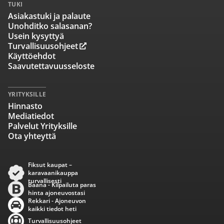
TUKI
Asiakastuki ja palaute
Unohditko salasanan?
Usein kysyttyä
Turvallisuusohjeet
Käyttöehdot
Saavutettavuusseloste
YRITYKSILLE
Hinnasto
Mediatiedot
Palvelut Yrityksille
Ota yhteyttä
Fiksut kaupat –
karavaanikauppa
turvallisesti
Baana - Kilpailuta paras
hinta ajoneuvostasi
Rekkari - Ajoneuvon
kaikki tiedot heti
Turvallisuusohjeet