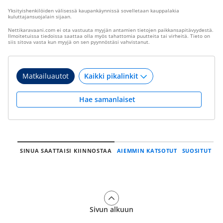
Yksityishenkilöiden välisessä kaupankäynnissä sovelletaan kauppalakia
kuluttajansuojalain sijaan.
Nettikaravaani.com ei ota vastuuta myyjän antamien tietojen paikkansapitävyydestä.
Ilmoitetuissa tiedoissa saattaa olla myös tahattomia puutteita tai virheitä. Tieto on
siis sitova vasta kun myyjä on sen pyynnöstäsi vahvistanut.
Matkailuautot
Hae samanlaiset
SINUA SAATTAISI KIINNOSTAA
AIEMMIN KATSOTUT
SUOSITUT
Sivun alkuun