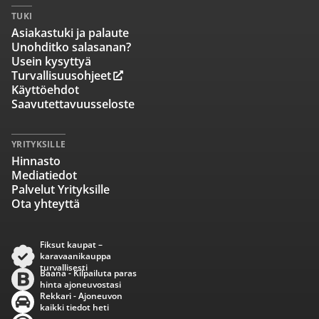
TUKI
Asiakastuki ja palaute
Unohditko salasanan?
Usein kysyttyä
Turvallisuusohjeet
Käyttöehdot
Saavutettavuusseloste
YRITYKSILLE
Hinnasto
Mediatiedot
Palvelut Yrityksille
Ota yhteyttä
Fiksut kaupat –
karavaanikauppa
turvallisesti
Baana - Kilpailuta paras
hinta ajoneuvostasi
Rekkari - Ajoneuvon
kaikki tiedot heti