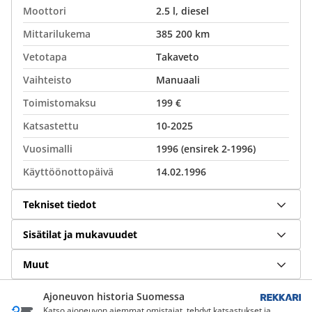
Moottori
2.5 l, diesel
Mittarilukema
385 200 km
Vetotapa
Takaveto
Vaihteisto
Manuaali
Toimistomaksu
199 €
Katsastettu
10-2025
Vuosimalli
1996 (ensirek 2-1996)
Käyttöönottopäivä
14.02.1996
Tekniset tiedot
Sisätilat ja mukavuudet
Muut
Ajoneuvon historia Suomessa
Katso ajoneuvon aiemmat omistajat, tehdyt katsastukset ja