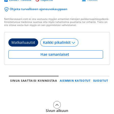
Ohjeita turvalliseen ajoneuvokauppaan
Nettikaravaani.com ei ota vastuuta myyjän antamien tietojen paikkansapitävyydestä.
Ilmoitetuissa tiedoissa saattaa olla myös tahattomia puutteita tai virheitä. Tieto on
siis sitova vasta kun myyjä on sen pyynnöstäsi vahvistanut.
Matkailuautot
Hae samanlaiset
SINUA SAATTAISI KIINNOSTAA
AIEMMIN KATSOTUT
SUOSITUT
Sivun alkuun