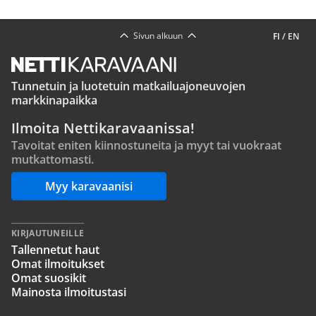
Sivun alkuun
FI
/
EN
Tunnetuin ja luotetuin matkailuajoneuvojen
markkinapaikka
Ilmoita Nettikaravaanissa!
Tavoitat eniten kiinnostuneita ja myyt tai vuokraat
mutkattomasti.
Myy karavaanisi
KIRJAUTUNEILLE
Tallennetut haut
Omat ilmoitukset
Omat suosikit
Mainosta ilmoitustasi