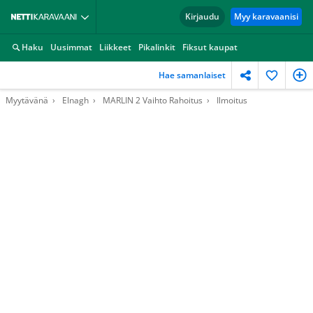
Kirjaudu
Myy karavaanisi
Haku
Uusimmat
Liikkeet
Pikalinkit
Fiksut kaupat
Hae samanlaiset
Myytävänä
Elnagh
MARLIN 2 Vaihto Rahoitus
Ilmoitus