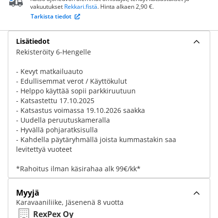
vakuutukset
Rekkari.fistä
. Hinta alkaen 2,90 €.
Tarkista tiedot
Lisätiedot
Rekisteröity 6-Hengelle
- Kevyt matkailuauto
- Edullisemmat verot / Käyttökulut
- Helppo käyttää sopii parkkiruutuun
- Katsastettu 17.10.2025
- Katsastus voimassa 19.10.2026 saakka
- Uudella peruutuskameralla
- Hyvällä pohjaratksisulla
- Kahdella päytäryhmällä joista kummastakin saa
levitettyä vuoteet
*Rahoitus ilman käsirahaa alk 99€/kk*
Myyjä
Karavaaniliike, Jäsenenä 8 vuotta
RexPex Oy