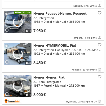
Kokkola, Jonni Similä
UPDATED 24H
Hymer Peugeot-Hymer, Peugeot
2.5, Intergrated
1988
● Diesel
● Manual
● 365 000 km
7 950 €
18
Tampere, Pekka Enne
Hymer HYMERMOBIL, Fiat
2.4, Intergrated, Fiat-Hymer DUCATO 14-280MS8-HYMERMOBIL 554/292
1992
● Diesel
● Manual
● 236 000 km
8 450 €
22
Kempele, JS-Automoto
Hymer Hymer, Fiat
2.0, Semi-Intergrated
1987
● Petrol
● Manual
● 272 000 km
8 900 €
10
Hyvinkää, Caravanpoint Oy