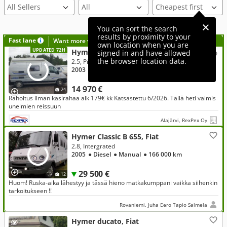
All Sellers
You can sort the search
results by proximity to your
Fast lane
Want more visibility to your ad?
own location when you are
UPDATED 72H
Hymer Pössl, Fiat
signed in and have allowed
the browser location data.
2.5, Picnik-Truck, Vaihto Rahoitus ilman käsirahaa
2003
● Diesel
● Manual
● 180 200 km
14 970 €
24
Rahoitus ilman käsirahaa alk 179€ kk Katsastettu 6/2026. Tällä heti valmis
unelmien reissuun
Alajärvi, RexPex Oy
Hymer Classic B 655, Fiat
2.8, Intergrated
2005
● Diesel
● Manual
● 166 000 km
29 500 €
12
Huom! Ruska-aika lähestyy ja tässä hieno matkakumppani vaikka siihenkin
tarkoitukseen !!
Rovaniemi, Juha Eero Tapio Salmela
Hymer ducato, Fiat