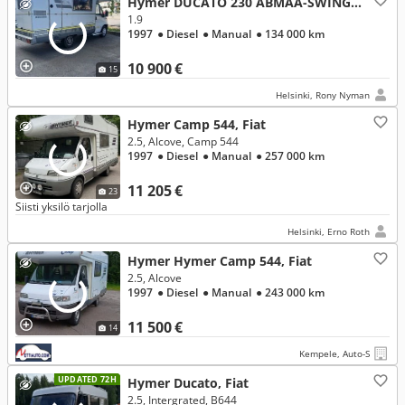
Hymer DUCATO 230 ABMAA-SWING 544, Fiat
1.9
1997
● Diesel
● Manual
● 134 000 km
10 900 €
15
Helsinki, Rony Nyman
Hymer Camp 544, Fiat
2.5, Alcove, Camp 544
1997
● Diesel
● Manual
● 257 000 km
11 205 €
23
Siisti yksilö tarjolla
Helsinki, Erno Roth
Hymer Hymer Camp 544, Fiat
2.5, Alcove
1997
● Diesel
● Manual
● 243 000 km
11 500 €
14
Kempele, Auto-S
UPDATED 72H
Hymer Ducato, Fiat
2.5, Intergrated, B644