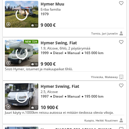
Hymer Muu
Eriba familia
1979
9 000 €
13
Tornio, Jari Jurvelin
NEW 72H
Hymer Swing, Fiat
1.9, Alcove, 6hlö, 2 pöytärymää
1999
● Diesel
● Manual
● 165 000 km
9 900 €
18
Siisti Hymer, istuimet ja makuupaikat 6hlö.
Ylivieska, Makeway
Hymer Svwing, Fiat
2.5, Alcove
1997
● Diesel
● Manual
● 195 000 km
10 900 €
17
Juuri käyty n.1000km reissu autossa ei mitään tiedossa olevia vikoja.
Kuopio, Heikki Nuutinen