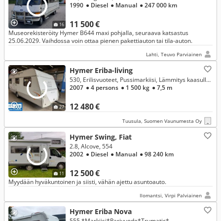
1990
● Diesel
● Manual
● 247 000 km
11 500 €
16
Museorekisteröity Hymer B644 maxi pohjalla, seuraava katsastus
25.06.2029. Vaihdossa voin ottaa pienen pakettiauton tai tila-auton.
Lahti, Teuvo Parviainen
Hymer Eriba-living
530, Erilisvuoteet, Pussimarkiisi, Lämmitys kaasulla ja sähköllä, lämminvesi, laadukas vaunu Ym!
2007
● 4 persons
● 1 500 kg
● 7,5 m
12 480 €
27
Tuusula, Suomen Vaunumesta Oy
Hymer Swing, Fiat
2.8, Alcove, 554
2002
● Diesel
● Manual
● 98 240 km
12 500 €
11
Myydään hyväkuntoinen ja siisti, vähän ajettu asuntoauto.
Ilomantsi, Virpi Palviainen
Hymer Eriba Nova
555 *Markiisi*Parivuode*Trumatic*