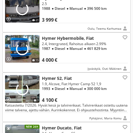
2.5
1988
● Diesel
● Manual
● 396 500 km
3 999 €
21
Oulu, Teemu Karhumaa
Hymer Hybermobile, Fiat
2.4, Intergrated, Rahoitus alkaen 2.99%
1987
● Diesel
● Manual
● 461 829 km
4 000 €
15
Jyväskylä, Outi Mäkinen
Hymer 52, Fiat
1.9, Alcove, Fiat Hymer Camp 52 1,9
1993
● Diesel
● Manual
● 300 000 km
4 100 €
3
Katsastettu 7/2026. Hyvät kesä ja talvirenkaat. Talvirenkaat ostettu uutena
viime talvena, ajettu vähän. Aurinkokennot. Ei ohjaustehostinta. Myyntiin
vähäisen käytön vuoksi.
Pyhäjärvi, Maria Komu
NEW 24H
Hymer Ducato, Fiat