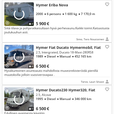
Hymer Eriba Nova
2000
● 6 persons
● 1 600 kg
● 7 170,0 m
5 900 €
8
Siitä tilava ja pohjaratkaisultaan hyvä perhevaunu.Kaikki toimii.Katsastusta
joulukuuhun asti.
Simo, Tero Nousiainen
Hymer Fiat Ducato Hymermobil, Fiat
2.5, Intergrated, Ducato 18-Maxi-280RS8
1989
● Diesel
● Manual
● 452 165 km
6 500 €
4
Hyväkuntoinen asuntoauto mahdollista museorekisteröidä pienillä
muutoksilla jolloin vuosiverovapaa .
Tervo, Lauri Silvast
Hymer Ducato230 Hymer320, Fiat
2.5, Alcove
1995
● Diesel
● Manual
● 346 000 km
6 500 €
9
Edullinen avaimesta käyntiin