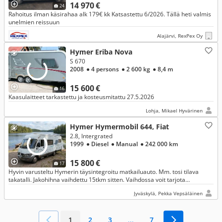
14 970 €
24
Rahoitus ilman käsirahaa alk 179€ kk Katsastettu 6/2026. Tällä heti valmis
unelmien reissuun
Alajärvi, RexPex Oy
Hymer Eriba Nova
S 670
2008
● 4 persons
● 2 600 kg
● 8,4 m
15 600 €
16
Kaasulaitteet tarkastettu ja kosteusmitattu 27.5.2026
Lohja, Mikael Hyvärinen
Hymer Hymermobil 644, Fiat
2.8, Intergrated
1999
● Diesel
● Manual
● 242 000 km
15 800 €
17
Hyvin varusteltu Hymerin täysintegroitu matkailuauto. Mm. tosi tilava
takatalli. Jakohihna vaihdettu 15tkm sitten. Vaihdossa voit tarjota
valkokilpienduroa, asuntovaunua tai traktorimönkijää.
Jyväskylä, Pekka Vepsäläinen
1
2
3
...
7