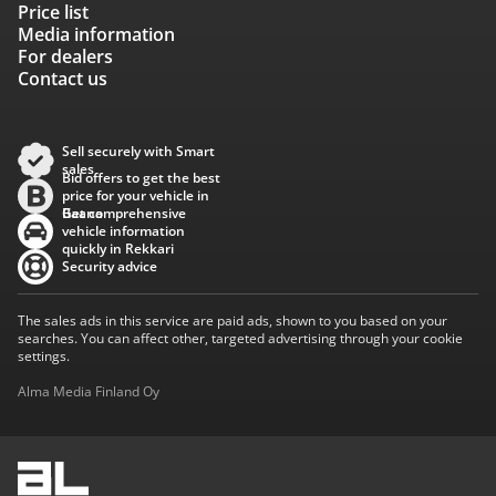
Price list
Media information
For dealers
Contact us
Sell securely with Smart
sales
Bid offers to get the best
price for your vehicle in
Baana
Get comprehensive
vehicle information
quickly in Rekkari
Security advice
The sales ads in this service are paid ads, shown to you based on your
searches. You can affect other, targeted advertising through your cookie
settings.
Alma Media Finland Oy