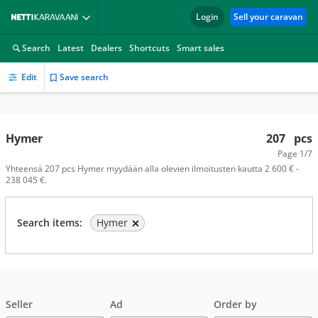
Login
Sell your caravan
Search
Latest
Dealers
Shortcuts
Smart sales
Edit
Save search
Hymer
207
pcs
Page
1/7
Yhteensä 207 pcs Hymer myydään alla olevien ilmoitusten kautta 2 600 € -
238 045 €.
Search items:
Hymer
Seller
Ad
Order by