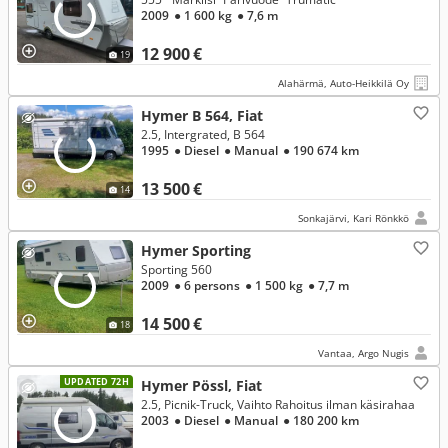
2009
● 1 600 kg
● 7,6 m
12 900 €
19
Alahärmä, Auto-Heikkilä Oy
Hymer B 564, Fiat
2.5, Intergrated, B 564
1995
● Diesel
● Manual
● 190 674 km
13 500 €
14
Sonkajärvi, Kari Rönkkö
Hymer Sporting
Sporting 560
2009
● 6 persons
● 1 500 kg
● 7,7 m
14 500 €
18
Vantaa, Argo Nugis
UPDATED 72H
Hymer Pössl, Fiat
2.5, Picnik-Truck, Vaihto Rahoitus ilman käsirahaa
2003
● Diesel
● Manual
● 180 200 km