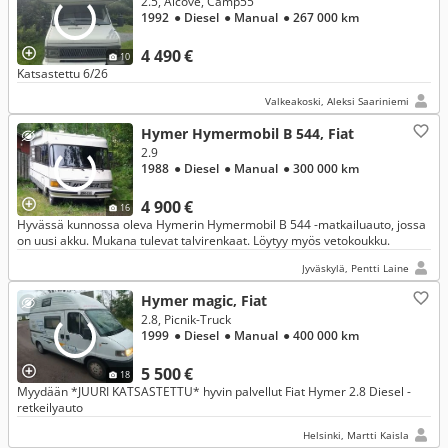
2.5, Alcove, Camp55
1992
● Diesel
● Manual
● 267 000 km
4 490 €
10
Katsastettu 6/26
Valkeakoski, Aleksi Saariniemi
Hymer Hymermobil B 544, Fiat
2.9
1988
● Diesel
● Manual
● 300 000 km
4 900 €
16
Hyvässä kunnossa oleva Hymerin Hymermobil B 544 -matkailuauto, jossa
on uusi akku. Mukana tulevat talvirenkaat. Löytyy myös vetokoukku.
Jyväskylä, Pentti Laine
Hymer magic, Fiat
2.8, Picnik-Truck
1999
● Diesel
● Manual
● 400 000 km
5 500 €
18
Myydään *JUURI KATSASTETTU* hyvin palvellut Fiat Hymer 2.8 Diesel -
retkeilyauto
Helsinki, Martti Kaisla