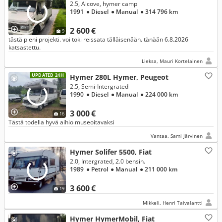
2.5, Alcove, hymer camp
1991
● Diesel
● Manual
● 314 796 km
2 600 €
9
tästä pieni projekti. voi toki reissata tälläisenään. tänään 6.8.2026
katsastettu.
Lieksa, Mauri Kortelainen
UPDATED 24H
Hymer 280L Hymer, Peugeot
2.5, Semi-Intergrated
1990
● Diesel
● Manual
● 224 000 km
3 000 €
16
Tästä todella hyvä aihio museoitavaksi
Vantaa, Sami Järvinen
Hymer Solifer 5500, Fiat
2.0, Intergrated, 2.0 bensin.
1989
● Petrol
● Manual
● 211 000 km
3 600 €
19
Mikkeli, Henri Taivalantti
Hymer HymerMobil, Fiat