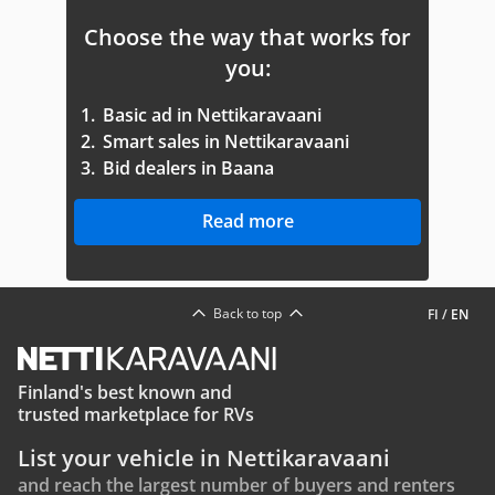
Choose the way that works for
you:
1.
Basic ad in Nettikaravaani
2.
Smart sales in Nettikaravaani
3.
Bid dealers in Baana
Read more
Back to top
FI
/
EN
Finland's best known and
trusted marketplace for RVs
List your vehicle in Nettikaravaani
and reach the largest number of buyers and renters