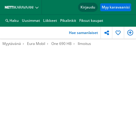
Kirjaudu
Myy karavaanisi
Haku
Uusimmat
Liikkeet
Pikalinkit
Fiksut kaupat
Hae samanlaiset
Myytävänä
Eura Mobil
One 690 HB
Ilmoitus