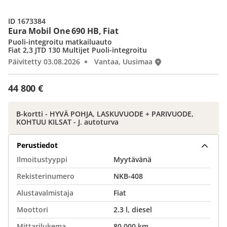
ID 1673384
Eura Mobil One 690 HB, Fiat
Puoli-integroitu matkailuauto
Fiat 2,3 JTD 130 Multijet Puoli-integroitu
Päivitetty 03.08.2026
Vantaa, Uusimaa
44 800 €
B-kortti - HYVÄ POHJA, LASKUVUODE + PARIVUODE,
KOHTUU KILSAT - J. autoturva
Perustiedot
Ilmoitustyyppi
Myytävänä
Rekisterinumero
NKB-408
Alustavalmistaja
Fiat
Moottori
2.3 l, diesel
Mittarilukema
80 000 km