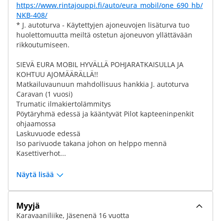
https://www.rintajouppi.fi/auto/eura_mobil/one_690_hb/
NKB-408/
* J. autoturva - Käytettyjen ajoneuvojen lisäturva tuo
huolettomuutta meiltä ostetun ajoneuvon yllättävään
rikkoutumiseen.
SIEVÄ EURA MOBIL HYVÄLLÄ POHJARATKAISULLA JA
KOHTUU AJOMÄÄRÄLLÄ!!
Matkailuvaunuun mahdollisuus hankkia J. autoturva
Caravan (1 vuosi)
Trumatic ilmakiertolämmitys
Pöytäryhmä edessä ja kääntyvät Pilot kapteeninpenkit
ohjaamossa
Laskuvuode edessä
Iso parivuode takana johon on helppo mennä
Kasettiverhot...
Näytä lisää
Myyjä
Karavaaniliike, Jäsenenä 16 vuotta