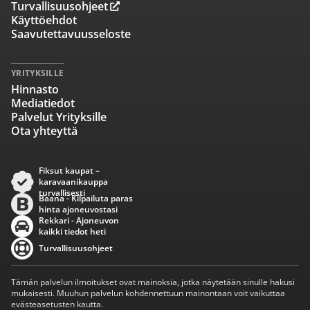
Turvallisuusohjeet
Käyttöehdot
Saavutettavuusseloste
YRITYKSILLE
Hinnasto
Mediatiedot
Palvelut Yrityksille
Ota yhteyttä
Fiksut kaupat –
karavaanikauppa
turvallisesti
Baana - Kilpailuta paras
hinta ajoneuvostasi
Rekkari - Ajoneuvon
kaikki tiedot heti
Turvallisuusohjeet
Tämän palvelun ilmoitukset ovat mainoksia, jotka näytetään sinulle hakusi
mukaisesti. Muuhun palvelun kohdennettuun mainontaan voit vaikuttaa
evästeasetusten kautta.