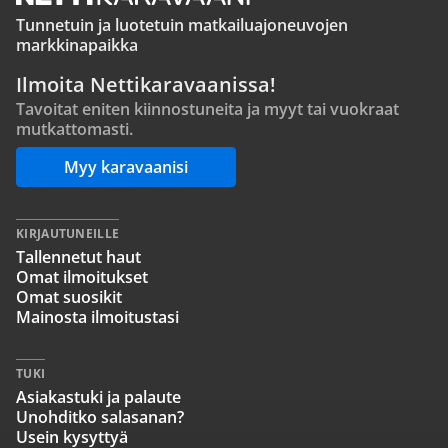
Tunnetuin ja luotetuin matkailuajoneuvojen
markkinapaikka
Ilmoita Nettikaravaanissa!
Tavoitat eniten kiinnostuneita ja myyt tai vuokraat
mutkattomasti.
Myy karavaanisi
KIRJAUTUNEILLE
Tallennetut haut
Omat ilmoitukset
Omat suosikit
Mainosta ilmoitustasi
TUKI
Asiakastuki ja palaute
Unohditko salasanan?
Usein kysyttyä