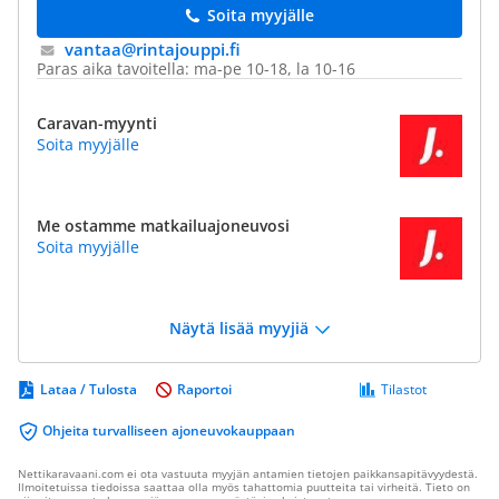
Soita myyjälle
vantaa@​rintajouppi.fi
Paras aika tavoitella: ma-pe 10-18, la 10-16
Caravan-myynti
Soita myyjälle
Me ostamme matkailuajoneuvosi
Soita myyjälle
Näytä lisää myyjiä
Lataa / Tulosta
Raportoi
Tilastot
Ohjeita turvalliseen ajoneuvokauppaan
Nettikaravaani.com ei ota vastuuta myyjän antamien tietojen paikkansapitävyydestä.
Ilmoitetuissa tiedoissa saattaa olla myös tahattomia puutteita tai virheitä. Tieto on