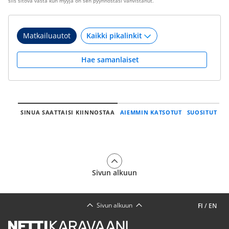
siis sitova vasta kun myyjä on sen pyynnöstäsi vahvistanut.
Matkailuautot
Hae samanlaiset
SINUA SAATTAISI KIINNOSTAA
AIEMMIN KATSOTUT
SUOSITUT
Sivun alkuun
Sivun alkuun
FI
/
EN