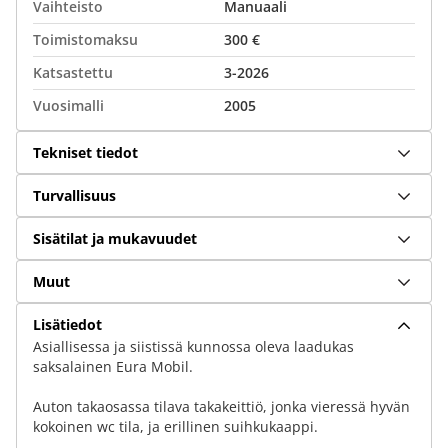
Vaihteisto
Manuaali
Toimistomaksu
300 €
Katsastettu
3-2026
Vuosimalli
2005
Tekniset tiedot
Turvallisuus
Sisätilat ja mukavuudet
Muut
Lisätiedot
Asiallisessa ja siistissä kunnossa oleva laadukas
saksalainen Eura Mobil.
Auton takaosassa tilava takakeittiö, jonka vieressä hyvän
kokoinen wc tila, ja erillinen suihkukaappi.