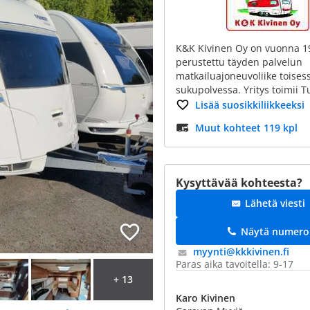
K&K Kivinen Oy on vuonna 1
perustettu täyden palvelun
matkailuajoneuvoliike toises
sukupolvessa. Yritys toimii 
Lisää suosikkiliikkeeksi
Muut kohteet 119 kpl
Kysyttävää kohteesta?
Lähetä viesti
Näytä numero
myynti@​kkkivinen.fi
Paras aika tavoitella: 9-17
+ 13
Karo Kivinen