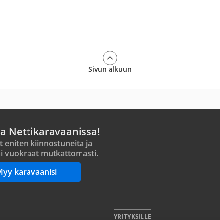
Sivun alkuun
ta Nettikaravaanissa!
t eniten kiinnostuneita ja
i vuokraat mutkattomasti.
Myy karavaanisi
YRITYKSILLE