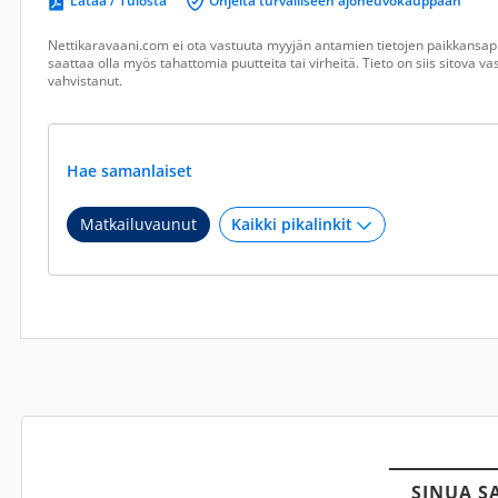
Lataa / Tulosta
Ohjeita turvalliseen ajoneuvokauppaan
Nettikaravaani.com ei ota vastuuta myyjän antamien tietojen paikkansapi
saattaa olla myös tahattomia puutteita tai virheitä. Tieto on siis sitova 
vahvistanut.
Hae samanlaiset
Matkailuvaunut
SINUA S