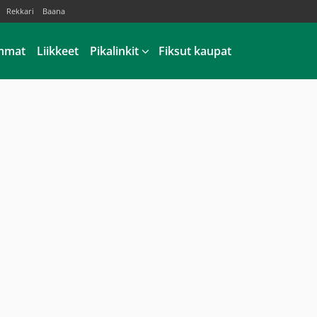
Rekkari
Baana
mmat
Liikkeet
Pikalinkit
Fiksut kaupat