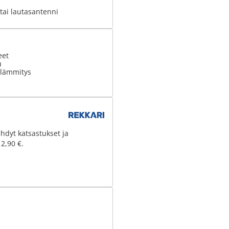
tai lautasantenni
eet
u
olämmitys
hdyt katsastukset ja
 2,90 €.