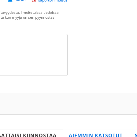
Raportoi ilmoitus
tävyydestä. Ilmoitetuissa tiedoissa
vasta kun myyjä on sen pyynnöstäsi
AATTAISI KIINNOSTAA
AIEMMIN KATSOTUT