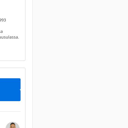
993
sa
Tuusulassa.