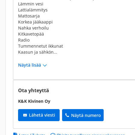
Lämmin vesi
Lattialämmitys
Mattosarja
Korkea jääkaappi
Nahka verhoilu
Kitkavetopää
Radio
Tummennetut ikkunat
Kaasun ja sähkön...
Näytä lisää
Ota yhteyttä
K&K Kivinen Oy
Lähetä viesti
Näytä numero