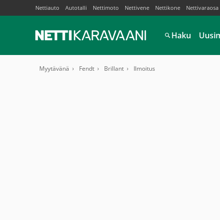
Nettiauto
Autotalli
Nettimoto
Nettivene
Nettikone
Nettivaraosa
Haku
Uusi
Myytävänä
Fendt
Brillant
Ilmoitus