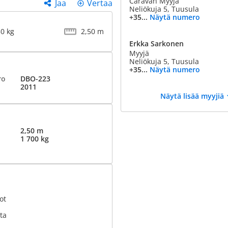
Caravan Myyjä
Jaa
Vertaa
Neliökuja 5, Tuusula
+35...
Näytä numero
50 kg
2,50 m
Erkka Sarkonen
Myyjä
Neliökuja 5, Tuusula
+35...
Näytä numero
ro
DBO-223
2011
Näytä lisää myyjiä
2,50 m
1 700 kg
ot
ta