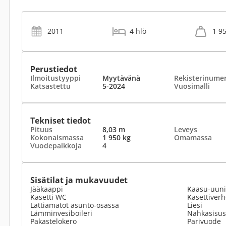
2011
4 hlö
1 9
Perustiedot
Ilmoitustyyppi
Myytävänä
Rekisterinume
Katsastettu
5-2024
Vuosimalli
Tekniset tiedot
Pituus
8,03 m
Leveys
Kokonaismassa
1 950 kg
Omamassa
Vuodepaikkoja
4
Sisätilat ja mukavuudet
Jääkaappi
Kaasu-uuni
Kasetti WC
Kasettiverh
Lattiamatot asunto-osassa
Liesi
Lämminvesiboileri
Nahkasisus
Pakastelokero
Parivuode