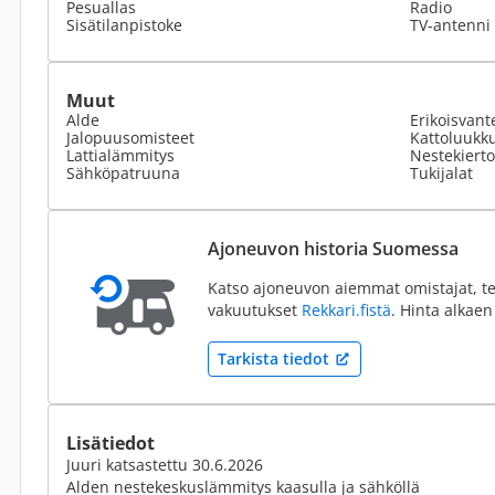
Pesuallas
Radio
Sisätilanpistoke
TV-antenni 
Muut
Alde
Erikoisvant
Jalopuusomisteet
Kattoluukk
Lattialämmitys
Nestekiert
Sähköpatruuna
Tukijalat
Ajoneuvon historia Suomessa
Katso ajoneuvon aiemmat omistajat, te
vakuutukset
Rekkari.fistä
. Hinta alkaen
Tarkista tiedot
Lisätiedot
Juuri katsastettu 30.6.2026
Alden nestekeskuslämmitys kaasulla ja sähköllä