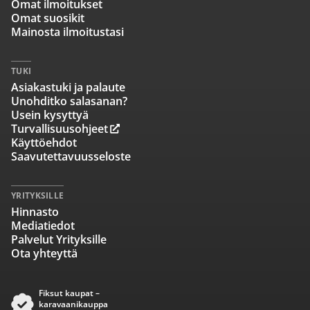
Omat ilmoitukset
Omat suosikit
Mainosta ilmoitustasi
TUKI
Asiakastuki ja palaute
Unohditko salasanan?
Usein kysyttyä
Turvallisuusohjeet
Käyttöehdot
Saavutettavuusseloste
YRITYKSILLE
Hinnasto
Mediatiedot
Palvelut Yrityksille
Ota yhteyttä
Fiksut kaupat –
karavaanikauppa