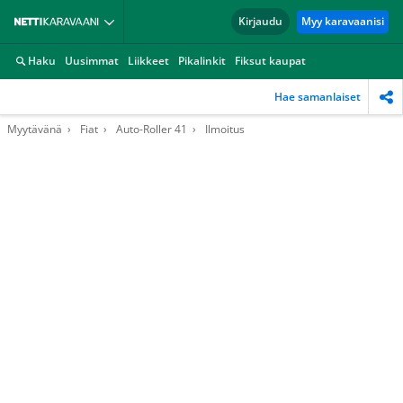
Kirjaudu
Myy karavaanisi
Haku
Uusimmat
Liikkeet
Pikalinkit
Fiksut kaupat
Hae samanlaiset
Myytävänä
Fiat
Auto-Roller 41
Ilmoitus