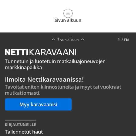
Sivun alkuun
Sivun alkuun
FI
/
EN
Tunnetuin ja luotetuin matkailuajoneuvojen
markkinapaikka
Ilmoita Nettikaravaanissa!
Tavoitat eniten kiinnostuneita ja myyt tai vuokraat
mutkattomasti.
Myy karavaanisi
KIRJAUTUNEILLE
Tallennetut haut