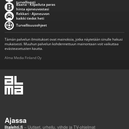
turvallisesti
Baana - Kilpailuta paras
hinta ajoneuvostasi
Rekkari - Ajoneuvon
kaikki tiedot heti
Turvallisuusohjeet
Tämän palvelun ilmoitukset ovat mainoksia, jotka näytetään sinulle hakusi
mukaisesti. Muuhun palvelun kohdennettuun mainontaan voit vaikuttaa
evästeasetusten kautta.
Alma Media Finland Oy