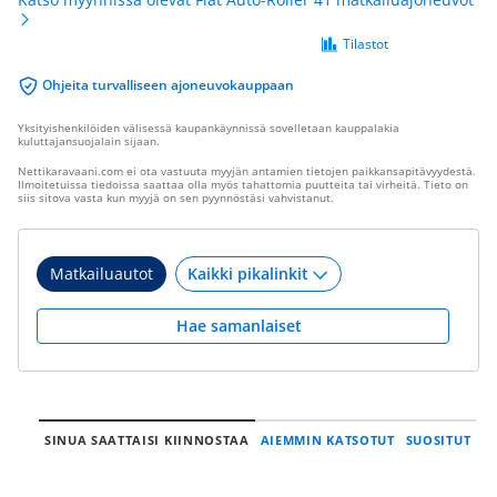
Tilastot
Ohjeita turvalliseen ajoneuvokauppaan
Yksityishenkilöiden välisessä kaupankäynnissä sovelletaan kauppalakia
kuluttajansuojalain sijaan.
Nettikaravaani.com ei ota vastuuta myyjän antamien tietojen paikkansapitävyydestä.
Ilmoitetuissa tiedoissa saattaa olla myös tahattomia puutteita tai virheitä. Tieto on
siis sitova vasta kun myyjä on sen pyynnöstäsi vahvistanut.
Matkailuautot
Hae samanlaiset
SINUA SAATTAISI KIINNOSTAA
AIEMMIN KATSOTUT
SUOSITUT