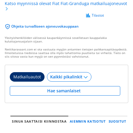
Katso myynnissä olevat Fiat Fiat-Granduga matkailuajoneuvot
Tilastot
Ohjeita turvalliseen ajoneuvokauppaan
Yksityishenkilöiden välisessä kaupankäynnissä sovelletaan kauppalakia
kuluttajansuojalain sijaan.
Nettikaravaani.com ei ota vastuuta myyjän antamien tietojen paikkansapitävyydestä.
Ilmoitetuissa tiedoissa saattaa olla myös tahattomia puutteita tai virheitä. Tieto on
siis sitova vasta kun myyjä on sen pyynnöstäsi vahvistanut.
Matkailuautot
Hae samanlaiset
SINUA SAATTAISI KIINNOSTAA
AIEMMIN KATSOTUT
SUOSITUT