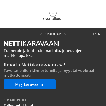
Sivun alkuun
Sivun alkuun
FI
/
EN
Tunnetuin ja luotetuin matkailuajoneuvojen
markkinapaikka
Ilmoita Nettikaravaanissa!
Tavoitat eniten kiinnostuneita ja myyt tai vuokraat
mutkattomasti.
Myy karavaanisi
KIRJAUTUNEILLE
Tallennetut haut