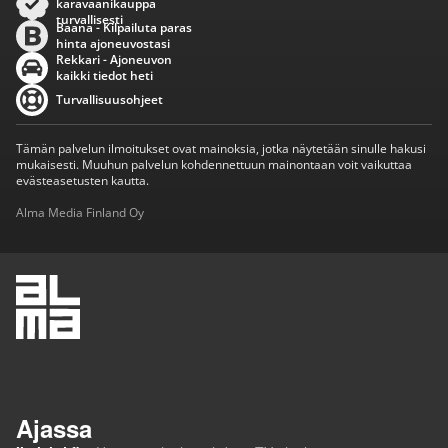
karavaanikauppa
turvallisesti
Baana - Kilpailuta paras
hinta ajoneuvostasi
Rekkari - Ajoneuvon
kaikki tiedot heti
Turvallisuusohjeet
Tämän palvelun ilmoitukset ovat mainoksia, jotka näytetään sinulle hakusi
mukaisesti. Muuhun palvelun kohdennettuun mainontaan voit vaikuttaa
evästeasetusten kautta.
Alma Media Finland Oy