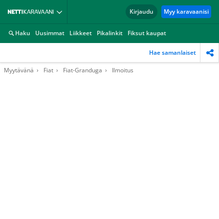
Kirjaudu
Myy karavaanisi
Haku
Uusimmat
Liikkeet
Pikalinkit
Fiksut kaupat
Hae samanlaiset
Myytävänä
Fiat
Fiat-Granduga
Ilmoitus