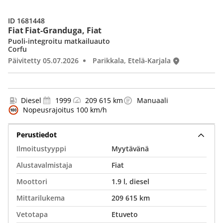
ID 1681448
Fiat Fiat-Granduga, Fiat
Puoli-integroitu matkailuauto
Corfu
Päivitetty 05.07.2026
Parikkala, Etelä-Karjala
Diesel
1999
209 615 km
Manuaali
Nopeusrajoitus 100 km/h
Perustiedot
Ilmoitustyyppi
Myytävänä
Alustavalmistaja
Fiat
Moottori
1.9 l, diesel
Mittarilukema
209 615 km
Vetotapa
Etuveto