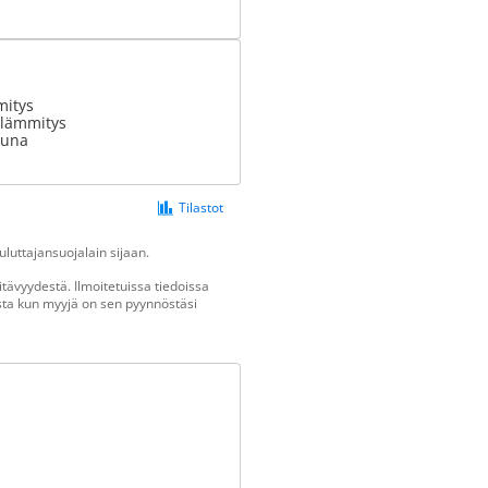
mitys
olämmitys
uuna
Tilastot
luttajansuojalain sijaan.
tävyydestä. Ilmoitetuissa tiedoissa
vasta kun myyjä on sen pyynnöstäsi