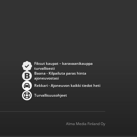
Fiksut kaupat – karavaanikauppa
turvallisesti
Baana - Kilpailuta paras hinta
ajoneuvostasi
Rekkari - Ajoneuvon kaikki tiedot heti
Turvallisuusohjeet
Alma Media Finland Oy