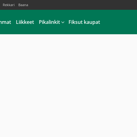
Rekkari
Baana
mmat
Liikkeet
Pikalinkit
Fiksut kaupat