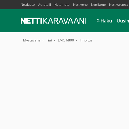
Nettiauto
Autotalli
Nettimoto
Nettivene
Nettikone
Nettivaraosa
Haku
Uusi
Myytävänä
Fiat
LMC 6800
Ilmoitus