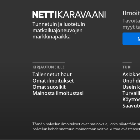
Ilmoi
Tavoita
Tunnetuin ja luotetuin
myyt ta
matkailuajoneuvojen
markkinapaikka
KIRJAUTUNEILLE
TUKI
Tallennetut haut
Asiakas
Omat ilmoitukset
Unohdi
Omat suosikit
Usein k
Mainosta ilmoitustasi
Turvall
Käyttö
Saavut
Tämän palvelun ilmoitukset ovat mainoksia, jotka näytetään s
palvelun kohdennettuun mainontaan voit vaikuttaa evästeaset