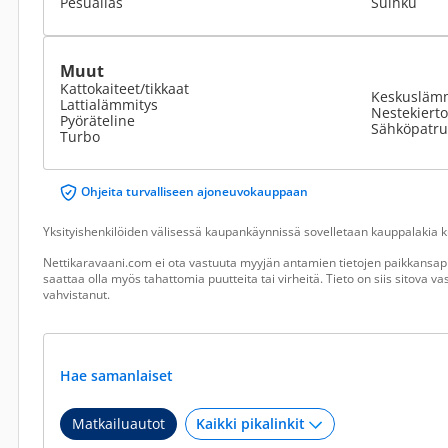
Pesuallas
Suihku
Muut
Kattokaiteet/tikkaat
Keskusläm
Lattialämmitys
Nestekiert
Pyöräteline
Sähköpatr
Turbo
Ohjeita turvalliseen ajoneuvokauppaan
Yksityishenkilöiden välisessä kaupankäynnissä sovelletaan kauppalakia ku
Nettikaravaani.com ei ota vastuuta myyjän antamien tietojen paikkansapi
saattaa olla myös tahattomia puutteita tai virheitä. Tieto on siis sitova 
vahvistanut.
Hae samanlaiset
Matkailuautot