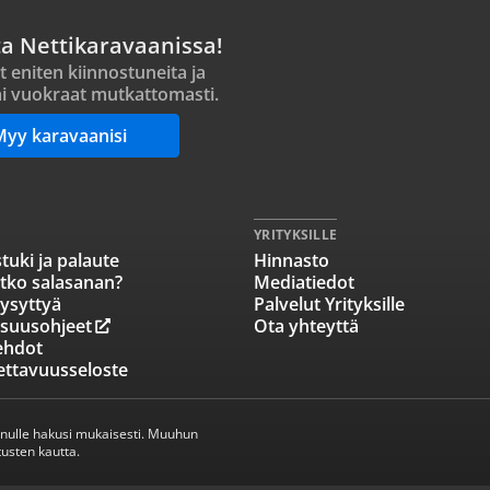
ta Nettikaravaanissa!
t eniten kiinnostuneita ja
i vuokraat mutkattomasti.
Myy karavaanisi
YRITYKSILLE
tuki ja palaute
Hinnasto
tko salasanan?
Mediatiedot
ysyttyä
Palvelut Yrityksille
isuusohjeet
Ota yhteyttä
ehdot
ettavuusseloste
inulle hakusi mukaisesti. Muuhun
usten kautta.