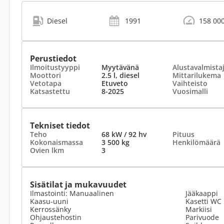
Diesel
1991
158 00
Perustiedot
Ilmoitustyyppi
Myytävänä
Alustavalmista
Moottori
2.5 l, diesel
Mittarilukema
Vetotapa
Etuveto
Vaihteisto
Katsastettu
8-2025
Vuosimalli
Tekniset tiedot
Teho
68 kW / 92 hv
Pituus
Kokonaismassa
3 500 kg
Henkilömäärä
Ovien lkm
3
Sisätilat ja mukavuudet
Ilmastointi: Manuaalinen
Jääkaappi
Kaasu-uuni
Kasetti WC
Kerrossänky
Markiisi
Ohjaustehostin
Parivuode