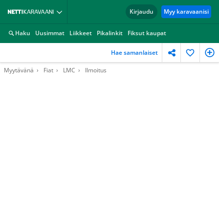
Kirjaudu
Myy karavaanisi
Haku
Uusimmat
Liikkeet
Pikalinkit
Fiksut kaupat
Hae samanlaiset
Myytävänä
Fiat
LMC
Ilmoitus