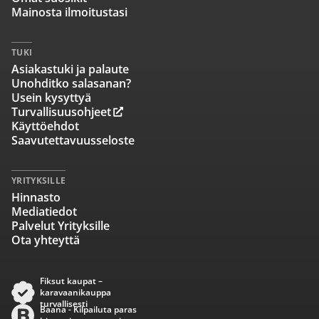
Mainosta ilmoitustasi
TUKI
Asiakastuki ja palaute
Unohditko salasanan?
Usein kysyttyä
Turvallisuusohjeet
Käyttöehdot
Saavutettavuusseloste
YRITYKSILLE
Hinnasto
Mediatiedot
Palvelut Yrityksille
Ota yhteyttä
Fiksut kaupat –
karavaanikauppa
turvallisesti
Baana - Kilpailuta paras