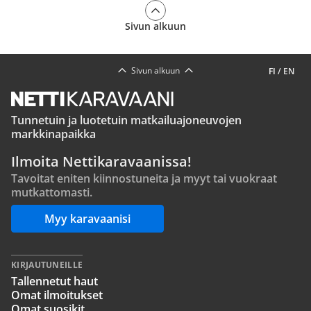
Sivun alkuun
Sivun alkuun
FI
/
EN
Tunnetuin ja luotetuin matkailuajoneuvojen
markkinapaikka
Ilmoita Nettikaravaanissa!
Tavoitat eniten kiinnostuneita ja myyt tai vuokraat
mutkattomasti.
Myy karavaanisi
KIRJAUTUNEILLE
Tallennetut haut
Omat ilmoitukset
Omat suosikit