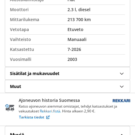
Moottori
2.3 l, diesel
Mittarilukema
213 700 km
Vetotapa
Etuveto
Vaihteisto
Manuaali
Katsastettu
7-2026
Vuosimalli
2003
Sisätilat ja mukavuudet
Muut
Ajoneuvon historia Suomessa
Katso ajoneuvon aiemmat omistajat, tehdyt katsastukset ja
vakuutukset
Rekkari.fistä
. Hinta alkaen 2,90 €.
Tarkista tiedot
Myyjä