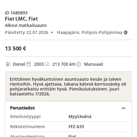
ID 1680893
Fiat LMC, Fiat
Alkovi matkailuauto
Päivitetty 22.07.2026
Haapajärvi, Pohjois-Pohjanmaa
13 500 €
Diesel
2003
213 700 km
Manuaali
Erittäinen hyväkuntoinen asuntoauto kesän ja talven
rientoihin. Hyvä ajettava, takana kätevä kerrossänky eli
pohjaratkaisu erittäin hyvä. Pienikulutuksinen. Juuri
katsastettu 7/2026.
Perustiedot
Ilmoitustyyppi
Myytävänä
Rekisterinumero
FFZ-633
Alustavalmistaja
Fiat