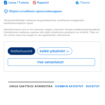
Lataa / Tulosta
Raportoi
Tilastot
Ohjeita turvalliseen ajoneuvokauppaan
Yksityishenkilöiden välisessä kaupankäynnissä sovelletaan kauppalakia
kuluttajansuojalain sijaan.
Nettikaravaani.com ei ota vastuuta myyjän antamien tietojen paikkansapitävyydestä.
Ilmoitetuissa tiedoissa saattaa olla myös tahattomia puutteita tai virheitä. Tieto on
siis sitova vasta kun myyjä on sen pyynnöstäsi vahvistanut.
Matkailuautot
Hae samanlaiset
SINUA SAATTAISI KIINNOSTAA
AIEMMIN KATSOTUT
SUOSITUT