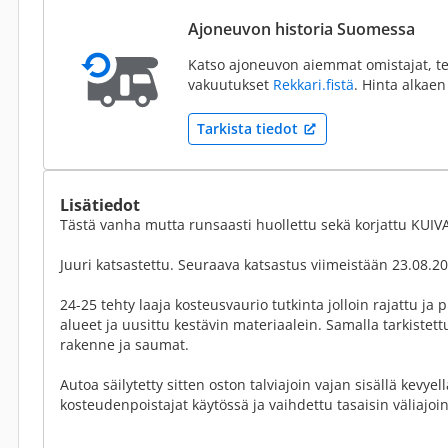
Ajoneuvon historia Suomessa
Katso ajoneuvon aiemmat omistajat, te
vakuutukset
Rekkari.fistä
. Hinta alkaen
Tarkista tiedot
Lisätiedot
Tästä vanha mutta runsaasti huollettu sekä korjattu KUIV
Juuri katsastettu. Seuraava katsastus viimeistään 23.08.20
24-25 tehty laaja kosteusvaurio tutkinta jolloin rajattu ja 
alueet ja uusittu kestävin materiaalein. Samalla tarkistettu
rakenne ja saumat.
Autoa säilytetty sitten oston talviajoin vajan sisällä kevyel
kosteudenpoistajat käytössä ja vaihdettu tasaisin väliajoin