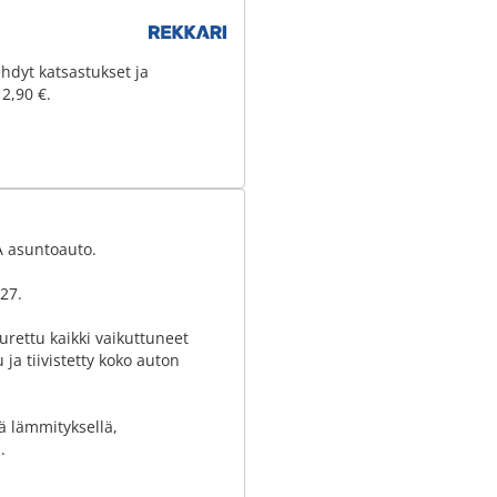
hdyt katsastukset ja
 2,90 €.
A asuntoauto.
27.
purettu kaikki vaikuttuneet
 ja tiivistetty koko auton
lä lämmityksellä,
.