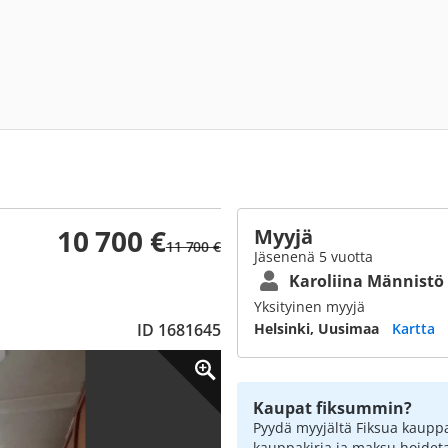
10 700 €
Myyjä
11 700 €
Jäsenenä 5 vuotta
Karoliina Männistö
Yksityinen myyjä
ID 1681645
Helsinki, Uusimaa
Kartta
Kaupat fiksummin?
Pyydä myyjältä Fiksua kauppa
kauppakirja ja maksu hoidet