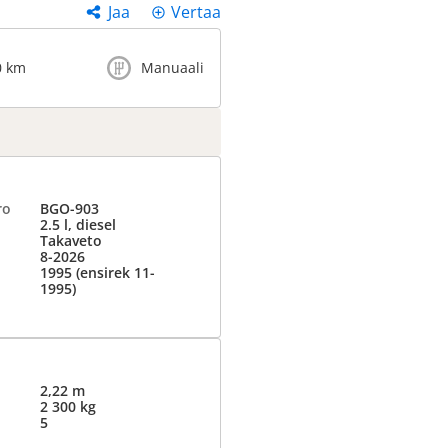
Jaa
Vertaa
0 km
Manuaali
ro
BGO-903
2.5 l, diesel
Takaveto
8-2026
1995 (ensirek 11-
1995)
2,22 m
2 300 kg
5