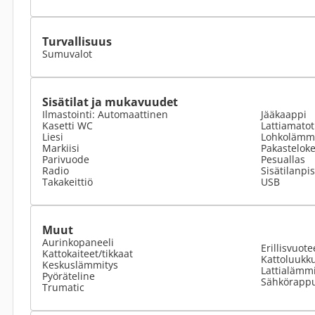
Turvallisuus
Sumuvalot
Sisätilat ja mukavuudet
Ilmastointi: Automaattinen
Jääkaappi
Kasetti WC
Lattiamato
Liesi
Lohkolämmi
Markiisi
Pakastelok
Parivuode
Pesuallas
Radio
Sisätilanpi
Takakeittiö
USB
Muut
Aurinkopaneeli
Erillisvuote
Kattokaiteet/tikkaat
Kattoluukk
Keskuslämmitys
Lattialämmi
Pyöräteline
Sähkörapp
Trumatic