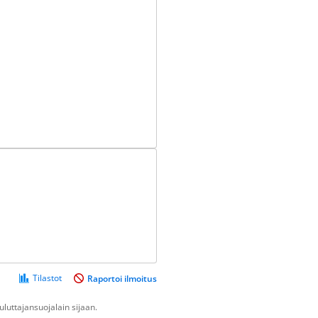
Tilastot
Raportoi ilmoitus
luttajansuojalain sijaan.