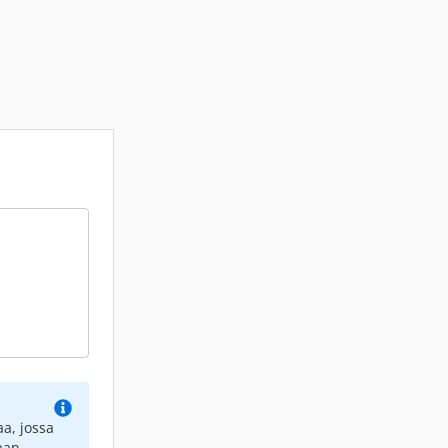
a, jossa
aan