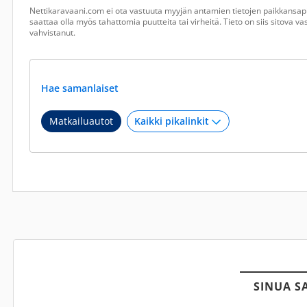
Nettikaravaani.com ei ota vastuuta myyjän antamien tietojen paikkansapi
saattaa olla myös tahattomia puutteita tai virheitä. Tieto on siis sitova 
vahvistanut.
Hae samanlaiset
Matkailuautot
SINUA S