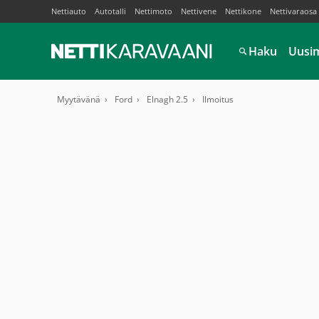
Nettiauto
Autotalli
Nettimoto
Nettivene
Nettikone
Nettivaraosa
Haku
Uusi
Myytävänä
Ford
Elnagh 2.5
Ilmoitus