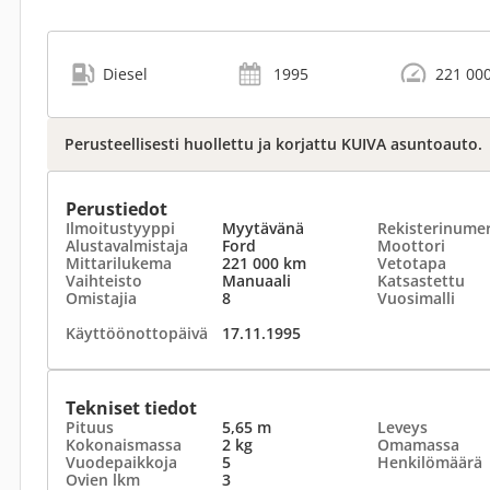
Diesel
1995
221 00
Perusteellisesti huollettu ja korjattu KUIVA asuntoauto.
Perustiedot
Ilmoitustyyppi
Myytävänä
Rekisterinume
Alustavalmistaja
Ford
Moottori
Mittarilukema
221 000 km
Vetotapa
Vaihteisto
Manuaali
Katsastettu
Omistajia
8
Vuosimalli
Käyttöönottopäivä
17.11.1995
Tekniset tiedot
Pituus
5,65 m
Leveys
Kokonaismassa
2 kg
Omamassa
Vuodepaikkoja
5
Henkilömäärä
Ovien lkm
3