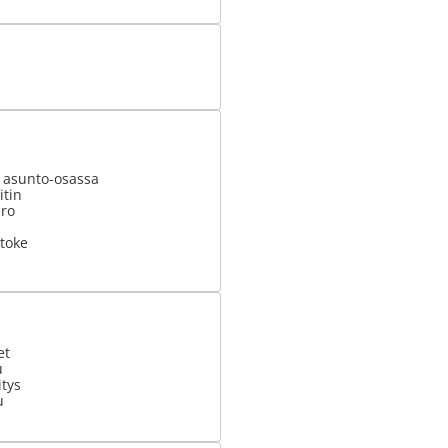
t asunto-osassa
tin
ero
stoke
et
u
tys
u