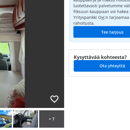
luotettavasti palvelumme väli
Fiksuun kauppaan voi hakea
Yrityspankki Oyj:n tarjoamaa
rahoitusta.
Tee tarjous
Kysyttävää kohteesta?
Ota yhteyttä
+ 7