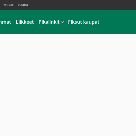
Rekkari
Baana
mmat
Liikkeet
Pikalinkit
Fiksut kaupat