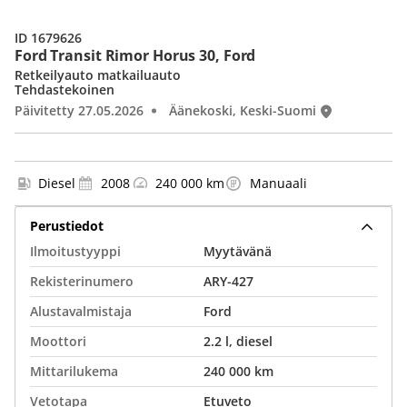
ID 1679626
Ford Transit Rimor Horus 30, Ford
Retkeilyauto matkailuauto
Tehdastekoinen
Päivitetty 27.05.2026
Äänekoski, Keski-Suomi
Diesel
2008
240 000 km
Manuaali
Perustiedot
Ilmoitustyyppi
Myytävänä
Rekisterinumero
ARY-427
Alustavalmistaja
Ford
Moottori
2.2 l, diesel
Mittarilukema
240 000 km
Vetotapa
Etuveto