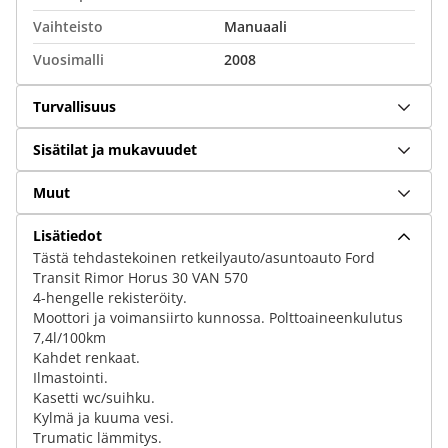
Vaihteisto
Manuaali
Vuosimalli
2008
Turvallisuus
Sisätilat ja mukavuudet
Muut
Lisätiedot
Tästä tehdastekoinen retkeilyauto/asuntoauto Ford
Transit Rimor Horus 30 VAN 570
4-hengelle rekisteröity.
Moottori ja voimansiirto kunnossa. Polttoaineenkulutus
7,4l/100km
Kahdet renkaat.
Ilmastointi.
Kasetti wc/suihku.
Kylmä ja kuuma vesi.
Trumatic lämmitys.