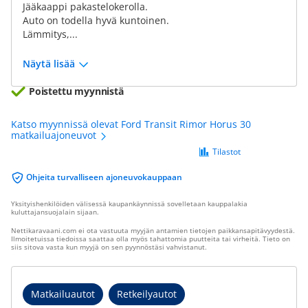
Jääkaappi pakastelokerolla.
Auto on todella hyvä kuntoinen.
Lämmitys,...
Näytä lisää
Poistettu myynnistä
Katso myynnissä olevat Ford Transit Rimor Horus 30
matkailuajoneuvot
Tilastot
Ohjeita turvalliseen ajoneuvokauppaan
Yksityishenkilöiden välisessä kaupankäynnissä sovelletaan kauppalakia
kuluttajansuojalain sijaan.
Nettikaravaani.com ei ota vastuuta myyjän antamien tietojen paikkansapitävyydestä.
Ilmoitetuissa tiedoissa saattaa olla myös tahattomia puutteita tai virheitä. Tieto on
siis sitova vasta kun myyjä on sen pyynnöstäsi vahvistanut.
Matkailuautot
Retkeilyautot