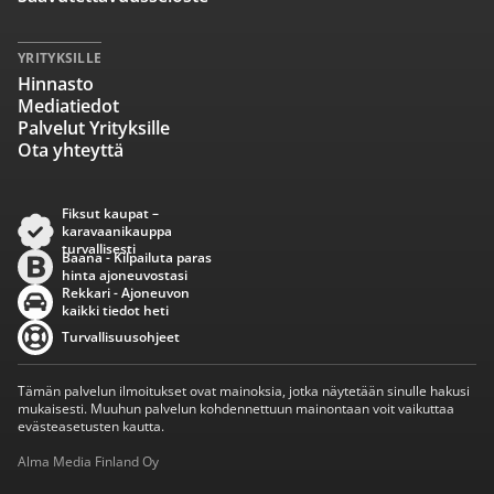
YRITYKSILLE
Hinnasto
Mediatiedot
Palvelut Yrityksille
Ota yhteyttä
Fiksut kaupat –
karavaanikauppa
turvallisesti
Baana - Kilpailuta paras
hinta ajoneuvostasi
Rekkari - Ajoneuvon
kaikki tiedot heti
Turvallisuusohjeet
Tämän palvelun ilmoitukset ovat mainoksia, jotka näytetään sinulle hakusi
mukaisesti. Muuhun palvelun kohdennettuun mainontaan voit vaikuttaa
evästeasetusten kautta.
Alma Media Finland Oy