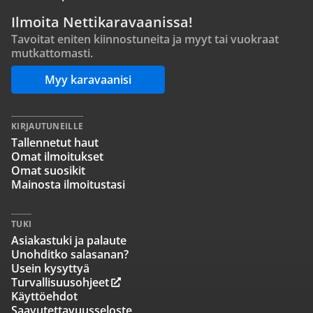
Ilmoita Nettikaravaanissa!
Tavoitat eniten kiinnostuneita ja myyt tai vuokraat
mutkattomasti.
Myy karavaanisi
KIRJAUTUNEILLE
Tallennetut haut
Omat ilmoitukset
Omat suosikit
Mainosta ilmoitustasi
TUKI
Asiakastuki ja palaute
Unohditko salasanan?
Usein kysyttyä
Turvallisuusohjeet
Käyttöehdot
Saavutettavuusseloste