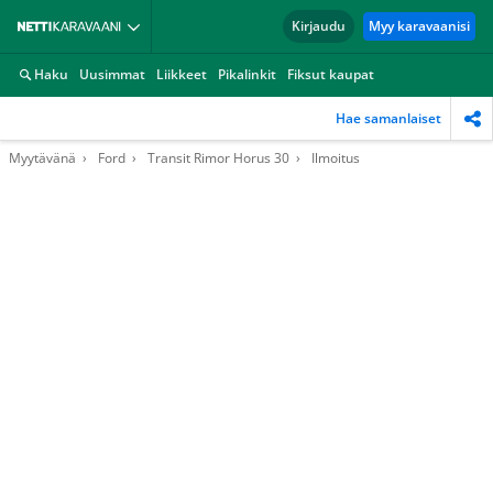
Kirjaudu
Myy karavaanisi
Haku
Uusimmat
Liikkeet
Pikalinkit
Fiksut kaupat
Hae samanlaiset
Myytävänä
Ford
Transit Rimor Horus 30
Ilmoitus