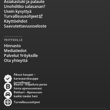
Asiakastuki ja palaute
Unohditko salasanan?
Usein kysyttyä
Turvallisuusohjeet
Käyttöehdot
Saavutettavuusseloste
YRITYKSILLE
Hinnasto
Mediatiedot
Palvelut Yrityksille
Ota yhteyttä
Fiksut kaupat –
karavaanikauppa
turvallisesti
Baana - Kilpailuta paras
hinta ajoneuvostasi
Rekkari - Ajoneuvon
kaikki tiedot heti
Turvallisuusohjeet