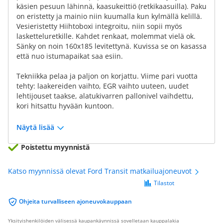
käsien pesuun lähinnä, kaasukeittiö (retkikaasuilla). Paku
on eristetty ja mainio niin kuumalla kun kylmällä kelillä.
Vesieristetty Hiihtoboxi integroitu, niin sopii myös
lasketteluretkille. Kahdet renkaat, molemmat vielä ok.
Sänky on noin 160x185 levitettynä. Kuvissa se on kasassa
että nuo istumapaikat saa esiin.
Tekniikka pelaa ja paljon on korjattu. Viime pari vuotta
tehty: laakereiden vaihto, EGR vaihto uuteen, uudet
lehtijouset taakse, alatukivarren pallonivel vaihdettu,
kori hitsattu hyvään kuntoon.
Näytä lisää
Poistettu myynnistä
Katso myynnissä olevat Ford Transit matkailuajoneuvot
Tilastot
Ohjeita turvalliseen ajoneuvokauppaan
Yksityishenkilöiden välisessä kaupankäynnissä sovelletaan kauppalakia