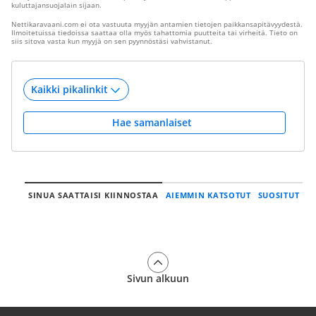
kuluttajansuojalain sijaan.
Nettikaravaani.com ei ota vastuuta myyjän antamien tietojen paikkansapitävyydestä.
Ilmoitetuissa tiedoissa saattaa olla myös tahattomia puutteita tai virheitä. Tieto on
siis sitova vasta kun myyjä on sen pyynnöstäsi vahvistanut.
Hae samanlaiset
SINUA SAATTAISI KIINNOSTAA
AIEMMIN KATSOTUT
SUOSITUT
Sivun alkuun