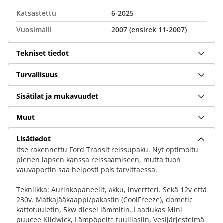
Katsastettu
6-2025
Vuosimalli
2007 (ensirek 11-2007)
Tekniset tiedot
Turvallisuus
Sisätilat ja mukavuudet
Muut
Lisätiedot
Itse rakennettu Ford Transit reissupaku. Nyt optimoitu
pienen lapsen kanssa reissaamiseen, mutta tuon
vauvaportin saa helposti pois tarvittaessa.
Tekniikka: Aurinkopaneelit, akku, invertteri. Sekä 12v että
230v. Matkajääkaappi/pakastin (CoolFreeze), dometic
kattotuuletin, 5kw diesel lämmitin. Laadukas Mini
puucee Kildwick, Lämpöpeite tuulilasiin, Vesijärjestelmä