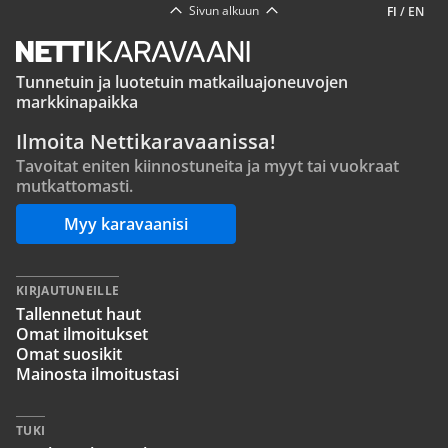
Sivun alkuun
FI
/
EN
Tunnetuin ja luotetuin matkailuajoneuvojen
markkinapaikka
Ilmoita Nettikaravaanissa!
Tavoitat eniten kiinnostuneita ja myyt tai vuokraat
mutkattomasti.
Myy karavaanisi
KIRJAUTUNEILLE
Tallennetut haut
Omat ilmoitukset
Omat suosikit
Mainosta ilmoitustasi
TUKI