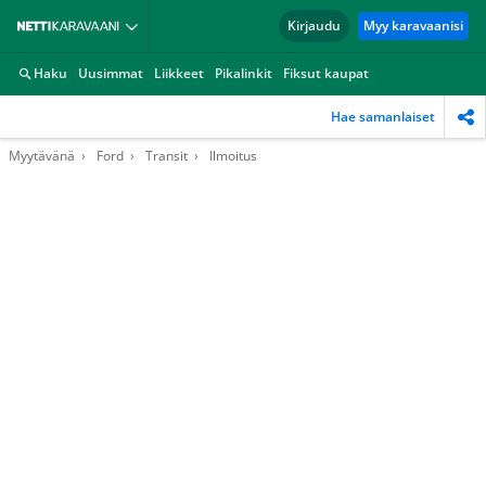
Kirjaudu
Myy karavaanisi
Haku
Uusimmat
Liikkeet
Pikalinkit
Fiksut kaupat
Hae samanlaiset
Myytävänä
Ford
Transit
Ilmoitus