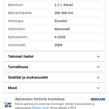
Moottori
2.2 l, diesel
Mittarilukema
306 000 km
Vetotapa
Etuveto
Vaihteisto
Manuaali
Katsastettu
4-2026
Vuosimalli
2009
Tekniset tiedot
Turvallisuus
Sisätilat ja mukavuudet
Muut
Ajoneuvon historia Suomessa
Katso ajoneuvon aiemmat omistajat, tehdyt katsastukset ja
vakuutukset
Rekkari.fistä
. Hinta alkaen 2,90 €.