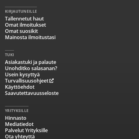
KIRJAUTUNEILLE
Tallennetut haut
Omat ilmoitukset
Omat suosikit
Mainosta ilmoitustasi
TUKI
Asiakastuki ja palaute
Unohditko salasanan?
Usein kysyttyä
Turvallisuusohjeet
Käyttöehdot
Saavutettavuusseloste
YRITYKSILLE
Hinnasto
Mediatiedot
Palvelut Yrityksille
Ota yhteyttä