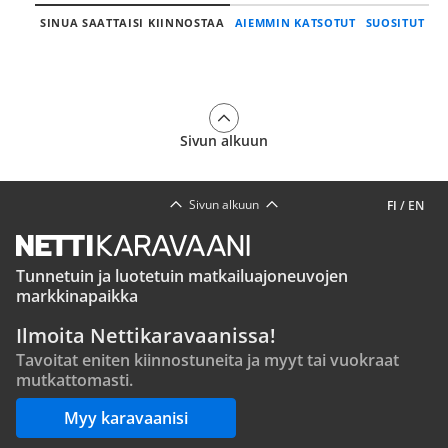
SINUA SAATTAISI KIINNOSTAA
AIEMMIN KATSOTUT
SUOSITUT
Sivun alkuun
Sivun alkuun
FI
/
EN
Tunnetuin ja luotetuin matkailuajoneuvojen
markkinapaikka
Ilmoita Nettikaravaanissa!
Tavoitat eniten kiinnostuneita ja myyt tai vuokraat
mutkattomasti.
Myy karavaanisi