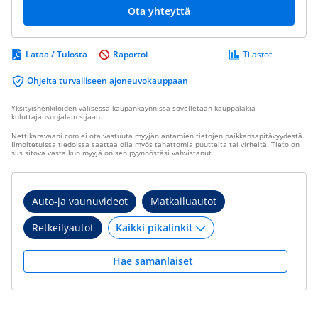
Ota yhteyttä
Lataa / Tulosta
Raportoi
Tilastot
Ohjeita turvalliseen ajoneuvokauppaan
Yksityishenkilöiden välisessä kaupankäynnissä sovelletaan kauppalakia
kuluttajansuojalain sijaan.
Nettikaravaani.com ei ota vastuuta myyjän antamien tietojen paikkansapitävyydestä.
Ilmoitetuissa tiedoissa saattaa olla myös tahattomia puutteita tai virheitä. Tieto on
siis sitova vasta kun myyjä on sen pyynnöstäsi vahvistanut.
Auto-ja vaunuvideot
Matkailuautot
Retkeilyautot
Hae samanlaiset