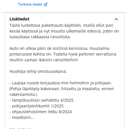
Tarkista tiedot
Lisätiedot
Tästä luotettava pakettiauto käyttöön, itsellä ollut pari
kesää käytössä ja nyt muutto ulkomaille edessä, joten on
luovuttava rakkaasta ransiitista.
Auto on ulkoa päin ok siistissä kunnossa, muutamia
pintaruoste kohtia on. Todella hyvä peltinen verrattuna
muihin saman ikäisiin ransiitteihin!
Huoltoja tehty omistusaikana:
- Laajoja ruoste korjauksia mm helmoihin ja pohjaan.
(Pohja läpikäyty kokonaan, hitsattu ja maalattu, ennen
rakentamista.)
- lämpötuulilasi vaihdettu 6/2025
- pohjaanlyöntikumit 1/2025
- ohjaustehostimen letku 8/2024
- moottorin...