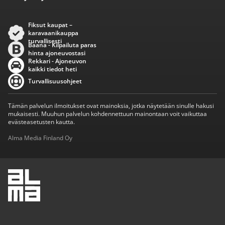
Fiksut kaupat –
karavaanikauppa
turvallisesti
Baana - Kilpailuta paras
hinta ajoneuvostasi
Rekkari - Ajoneuvon
kaikki tiedot heti
Turvallisuusohjeet
Tämän palvelun ilmoitukset ovat mainoksia, jotka näytetään sinulle hakusi
mukaisesti. Muuhun palvelun kohdennettuun mainontaan voit vaikuttaa
evästeasetusten kautta.
Alma Media Finland Oy