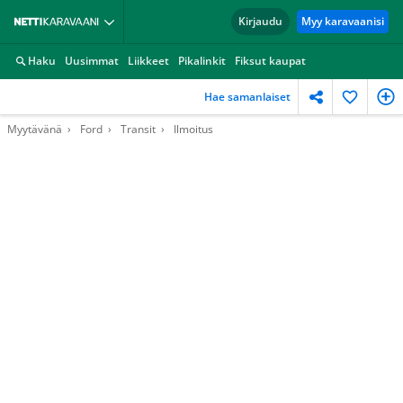
Kirjaudu
Myy karavaanisi
Haku
Uusimmat
Liikkeet
Pikalinkit
Fiksut kaupat
Hae samanlaiset
Myytävänä
Ford
Transit
Ilmoitus