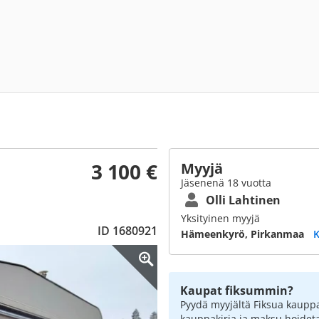
3 100 €
Myyjä
Jäsenenä 18 vuotta
Olli Lahtinen
Yksityinen myyjä
ID 1680921
Hämeenkyrö, Pirkanmaa
K
Kaupat fiksummin?
Pyydä myyjältä Fiksua kauppa
kauppakirja ja maksu hoidet