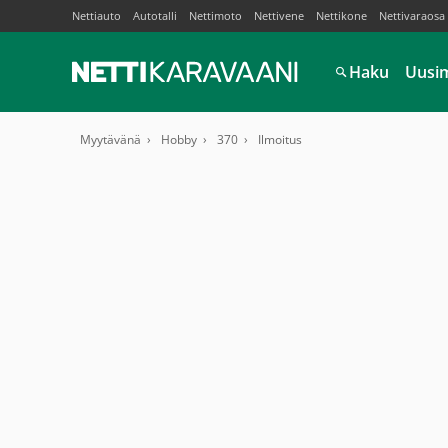
Nettiauto
Autotalli
Nettimoto
Nettivene
Nettikone
Nettivaraosa
Haku
Uusi
Myytävänä
Hobby
370
Ilmoitus