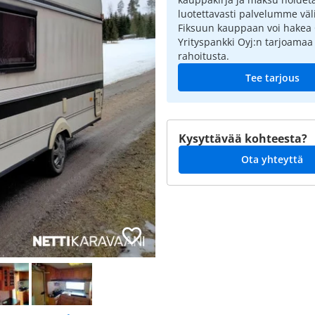
luotettavasti palvelumme väli
Fiksuun kauppaan voi hakea
Yrityspankki Oyj:n tarjoamaa
rahoitusta.
Tee tarjous
Kysyttävää kohteesta?
Ota yhteyttä