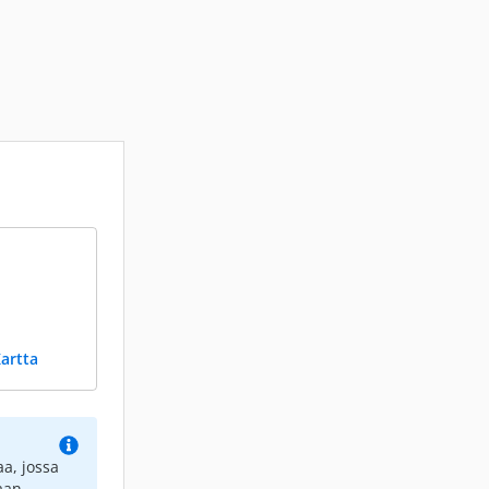
artta
a, jossa
aan