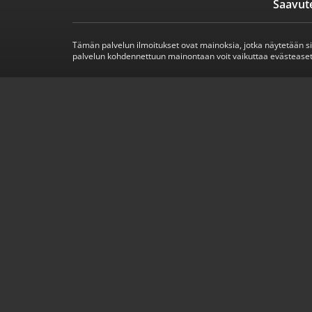
Saavut
Tämän palvelun ilmoitukset ovat mainoksia, jotka näytetään s
palvelun kohdennettuun mainontaan voit vaikuttaa evästeaset