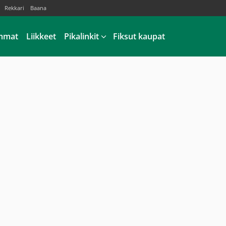
Rekkari
Baana
mmat
Liikkeet
Pikalinkit
Fiksut kaupat