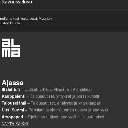
ettavuusseloste
inulle hakusi mukaisesti. Muuhun
usten kautta.