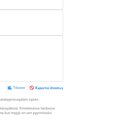
Tilastot
Raportoi ilmoitus
luttajansuojalain sijaan.
tävyydestä. Ilmoitetuissa tiedoissa
vasta kun myyjä on sen pyynnöstäsi