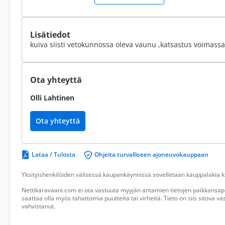
Lisätiedot
kuiva siisti vetokunnossa oleva vaunu ,katsastus voimassa
Ota yhteyttä
Olli Lahtinen
Ota yhteyttä
Lataa / Tulosta
Ohjeita turvalliseen ajoneuvokauppaan
Yksityishenkilöiden välisessä kaupankäynnissä sovelletaan kauppalakia ku
Nettikaravaani.com ei ota vastuuta myyjän antamien tietojen paikkansapi
saattaa olla myös tahattomia puutteita tai virheitä. Tieto on siis sitova 
vahvistanut.