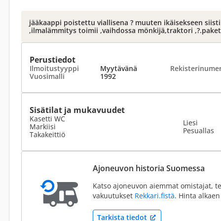
jääkaappi poistettu viallisena ? muuten ikäisekseen siist
,ilmalämmitys toimii ,vaihdossa mönkijä,traktori ,?.paket
Perustiedot
Ilmoitustyyppi
Myytävänä
Rekisterinume
Vuosimalli
1992
Sisätilat ja mukavuudet
Kasetti WC
Liesi
Markiisi
Pesuallas
Takakeittiö
Ajoneuvon historia Suomessa
Katso ajoneuvon aiemmat omistajat, te
vakuutukset
Rekkari.fistä
. Hinta alkaen
Tarkista tiedot