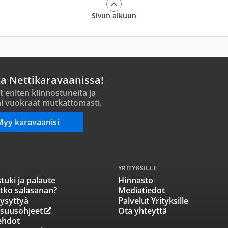
Sivun alkuun
ta Nettikaravaanissa!
t eniten kiinnostuneita ja
i vuokraat mutkattomasti.
Myy karavaanisi
YRITYKSILLE
tuki ja palaute
Hinnasto
tko salasanan?
Mediatiedot
ysyttyä
Palvelut Yrityksille
isuusohjeet
Ota yhteyttä
ehdot