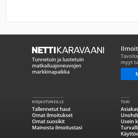
Ilmoi
Tavoita
Tunnetuin ja luotetuin
myyt ta
matkailuajoneuvojen
markkinapaikka
KIRJAUTUNEILLE
TUKI
Tallennetut haut
Asiakas
Omat ilmoitukset
Unohdi
Omat suosikit
Usein k
Mainosta ilmoitustasi
Turvall
Käyttö