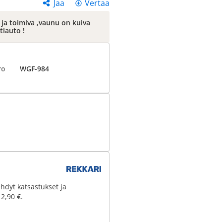
Jaa
Vertaa
i ja toimiva ,vaunu on kuiva
tiauto !
ro
WGF-984
hdyt katsastukset ja
 2,90 €.